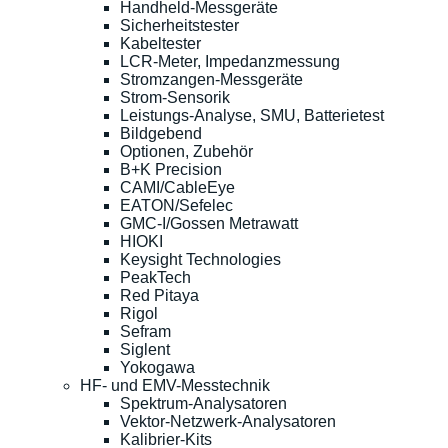
Handheld-Messgeräte
Sicherheitstester
Kabeltester
LCR-Meter, Impedanzmessung
Stromzangen-Messgeräte
Strom-Sensorik
Leistungs-Analyse, SMU, Batterietest
Bildgebend
Optionen, Zubehör
B+K Precision
CAMI/CableEye
EATON/Sefelec
GMC-I/Gossen Metrawatt
HIOKI
Keysight Technologies
PeakTech
Red Pitaya
Rigol
Sefram
Siglent
Yokogawa
HF- und EMV-Messtechnik
Spektrum-Analysatoren
Vektor-Netzwerk-Analysatoren
Kalibrier-Kits