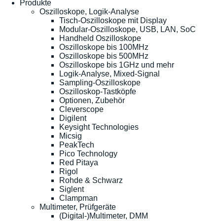
Produkte
Oszilloskope, Logik-Analyse
Tisch-Oszilloskope mit Display
Modular-Oszilloskope, USB, LAN, SoC
Handheld Oszilloskope
Oszilloskope bis 100MHz
Oszilloskope bis 500MHz
Oszilloskope bis 1GHz und mehr
Logik-Analyse, Mixed-Signal
Sampling-Oszilloskope
Oszilloskop-Tastköpfe
Optionen, Zubehör
Cleverscope
Digilent
Keysight Technologies
Micsig
PeakTech
Pico Technology
Red Pitaya
Rigol
Rohde & Schwarz
Siglent
Clampman
Multimeter, Prüfgeräte
(Digital-)Multimeter, DMM