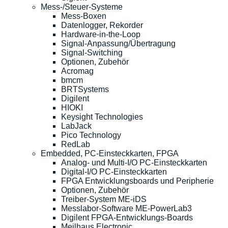
Mess-/Steuer-Systeme
Mess-Boxen
Datenlogger, Rekorder
Hardware-in-the-Loop
Signal-Anpassung/Übertragung
Signal-Switching
Optionen, Zubehör
Acromag
bmcm
BRTSystems
Digilent
HIOKI
Keysight Technologies
LabJack
Pico Technology
RedLab
Embedded, PC-Einsteckkarten, FPGA
Analog- und Multi-I/O PC-Einsteckkarten
Digital-I/O PC-Einsteckkarten
FPGA Entwicklungsboards und Peripherie
Optionen, Zubehör
Treiber-System ME-iDS
Messlabor-Software ME-PowerLab3
Digilent FPGA-Entwicklungs-Boards
Meilhaus Electronic