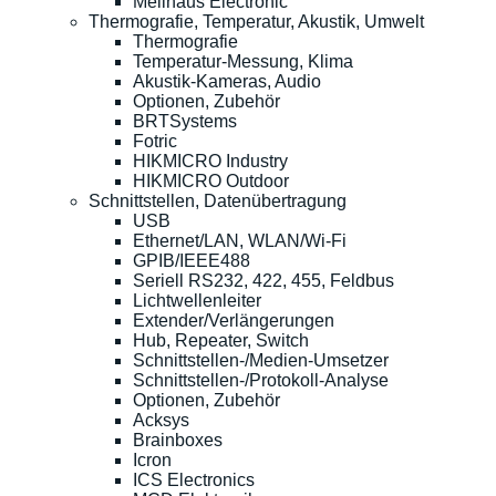
Meilhaus Electronic
Thermografie, Temperatur, Akustik, Umwelt
Thermografie
Temperatur-Messung, Klima
Akustik-Kameras, Audio
Optionen, Zubehör
BRTSystems
Fotric
HIKMICRO Industry
HIKMICRO Outdoor
Schnittstellen, Datenübertragung
USB
Ethernet/LAN, WLAN/Wi-Fi
GPIB/IEEE488
Seriell RS232, 422, 455, Feldbus
Lichtwellenleiter
Extender/Verlängerungen
Hub, Repeater, Switch
Schnittstellen-/Medien-Umsetzer
Schnittstellen-/Protokoll-Analyse
Optionen, Zubehör
Acksys
Brainboxes
Icron
ICS Electronics