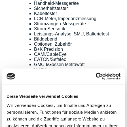
Handheld-Messgeräte
Sicherheitstester
Kabeltester
LCR-Meter, Impedanzmessung
Stromzangen-Messgeräte
Strom-Sensorik
Leistungs-Analyse, SMU, Batterietest
Bildgebend
Optionen, Zubehör
B+K Precision
CAMI/CableEye
EATON/Sefelec
GMC-I/Gossen Metrawatt
HIOKI
Keysight Technologies
PeakTech
Red Pitaya
Rigol
Sefram
Diese Webseite verwendet Cookies
Siglent
Wir verwenden Cookies, um Inhalte und Anzeigen zu
Yokogawa
HF- und EMV-Messtechnik
personalisieren, Funktionen für soziale Medien anbieten
Spektrum-Analysatoren
zu können und die Zugriffe auf unsere Website zu
Vektor-Netzwerk-Analysatoren
analysieren. Außerdem geben wir Informationen zu Ihrer
Kalibrier-Kits