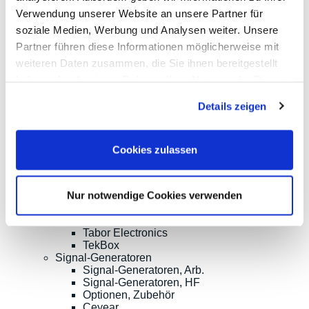
HF-Signal-Quellen
Verwendung unserer Website an unsere Partner für
Frequenzzähler
soziale Medien, Werbung und Analysen weiter. Unsere
HF-Leistungsmessung
Partner führen diese Informationen möglicherweise mit
Weitere HF-Analysatoren und EMV-Tester
TDR/TDT, OTDR, Materialtest, Spleißer
weiteren Daten zusammen, die Sie ihnen bereitgestellt
HF-Sonden, Antennen
haben oder die sie im Rahmen Ihrer Nutzung der Dienste
HF Signal-Switching, Mixer etc.
gesammelt haben.
Zubehör für die EMV-Messtechnik
Details zeigen
Optionen, Zubehör
Aaronia
Ceyear
Copper Mountain
Cookies zulassen
Keysight Technologies
Pico Technology
Red Pitaya
Nur notwendige Cookies verwenden
Rigol
Rohde & Schwarz
Siglent
Tabor Electronics
TekBox
Signal-Generatoren
Signal-Generatoren, Arb.
Signal-Generatoren, HF
Optionen, Zubehör
Ceyear