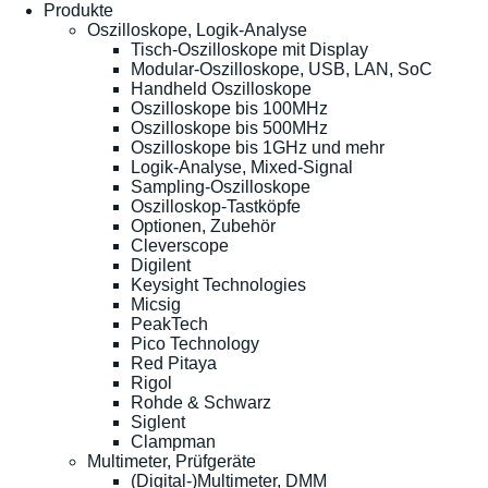
Produkte
Oszilloskope, Logik-Analyse
Tisch-Oszilloskope mit Display
Modular-Oszilloskope, USB, LAN, SoC
Handheld Oszilloskope
Oszilloskope bis 100MHz
Oszilloskope bis 500MHz
Oszilloskope bis 1GHz und mehr
Logik-Analyse, Mixed-Signal
Sampling-Oszilloskope
Oszilloskop-Tastköpfe
Optionen, Zubehör
Cleverscope
Digilent
Keysight Technologies
Micsig
PeakTech
Pico Technology
Red Pitaya
Rigol
Rohde & Schwarz
Siglent
Clampman
Multimeter, Prüfgeräte
(Digital-)Multimeter, DMM