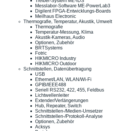
Treiber-System ME-iDS
Messlabor-Software ME-PowerLab3
Digilent FPGA-Entwicklungs-Boards
Meilhaus Electronic
Thermografie, Temperatur, Akustik, Umwelt
Thermografie
Temperatur-Messung, Klima
Akustik-Kameras, Audio
Optionen, Zubehör
BRTSystems
Fotric
HIKMICRO Industry
HIKMICRO Outdoor
Schnittstellen, Datenübertragung
USB
Ethernet/LAN, WLAN/Wi-Fi
GPIB/IEEE488
Seriell RS232, 422, 455, Feldbus
Lichtwellenleiter
Extender/Verlängerungen
Hub, Repeater, Switch
Schnittstellen-/Medien-Umsetzer
Schnittstellen-/Protokoll-Analyse
Optionen, Zubehör
Acksys