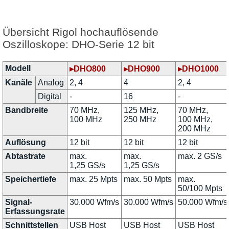
Übersicht Rigol hochauflösende
Oszilloskope: DHO-Serie 12 bit
Modell
▸DHO800
▸DHO900
▸DHO1000
Kanäle
Analog
2, 4
4
2, 4
Digital
-
16
-
Bandbreite
70 MHz,
125 MHz,
70 MHz,
100 MHz
250 MHz
100 MHz,
200 MHz
Auflösung
12 bit
12 bit
12 bit
Abtastrate
max.
max.
max. 2 GS/s
1,25 GS/s
1,25 GS/s
Speichertiefe
max. 25 Mpts
max. 50 Mpts
max.
50/100 Mpts
Signal-
30.000 Wfm/s
30.000 Wfm/s
50.000 Wfm/s
Erfassungsrate
Schnittstellen
USB Host
USB Host
USB Host