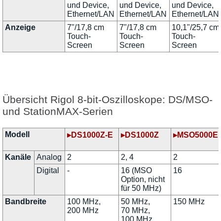
und Device,
und Device,
und Device,
Ethernet/LAN
Ethernet/LAN
Ethernet/LAN
Anzeige
7"/17,8 cm
7"/17,8 cm
10,1"/25,7 cm
Touch-
Touch-
Touch-
Screen
Screen
Screen
Übersicht Rigol 8-bit-Oszilloskope: DS/MSO-
und StationMAX-Serien
Modell
▸DS1000Z-E
▸DS1000Z
▸MSO5000E
Kanäle
Analog
2
2, 4
2
Digital
-
16 (MSO
16
Option, nicht
für 50 MHz)
Bandbreite
100 MHz,
50 MHz,
150 MHz
200 MHz
70 MHz,
100 MHz