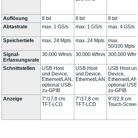
Auflösung
8 bit
8 bit
8 bit
Abtastrate
max. 1 GS/s
max. 1 GS/s
max. 4 GS/s
Speichertiefe
max. 24 Mpts
max. 24 Mpts
max.
50/100 Mpts
Signal-
30.000 Wfm/s
30.000 Wfm/s
300.000 Wfm
Erfassungsrate
Schnittstellen
USB Host
USB Host
USB Host un
und Device,
und Device,
Device,
Ethernet/LAN,
Ethernet/LAN
Ethernet/LAN
optional USB-
optional USB
zu-GPIB
zu-GPIB
Anzeige
7"/17,8 cm
7"/17,8 cm
9"/22,9 cm
TFT-LCD
TFT-LCD
Touch-Scree