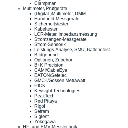
Clampman
Multimeter, Prüfgeräte
(Digital-)Multimeter, DMM
Handheld-Messgeräte
Sicherheitstester
Kabeltester
LCR-Meter, Impedanzmessung
Stromzangen-Messgeräte
Strom-Sensorik
Leistungs-Analyse, SMU, Batterietest
Bildgebend
Optionen, Zubehör
B+K Precision
CAMI/CableEye
EATON/Sefelec
GMC-I/Gossen Metrawatt
HIOKI
Keysight Technologies
PeakTech
Red Pitaya
Rigol
Sefram
Siglent
Yokogawa
HF- und EMV-Messtechnik