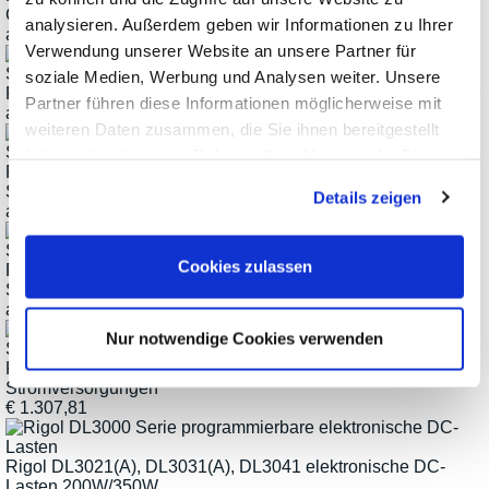
Generatoren bis 500MHz
analysieren. Außerdem geben wir Informationen zu Ihrer
ab
€
1.892,10
Verwendung unserer Website an unsere Partner für
soziale Medien, Werbung und Analysen weiter. Unsere
Rigol DG800 Pro 25/50MHz Funktions-/ARB-Signalgenerator
Partner führen diese Informationen möglicherweise mit
ab
€
522,41
weiteren Daten zusammen, die Sie ihnen bereitgestellt
haben oder die sie im Rahmen Ihrer Nutzung der Dienste
Rigol DG900 Pro 70/150/200MHz Funktions-/ARB-
gesammelt haben.
Signalgenerator
Details zeigen
ab
€
760,41
Cookies zulassen
Rigol DP900-Serie programmierbare lineare DC-
Stromversorgungen
ab
€
522,41
Nur notwendige Cookies verwenden
Rigol DP2000-Serie programmierbare lineare DC-
Stromversorgungen
€
1.307,81
Rigol DL3021(A), DL3031(A), DL3041 elektronische DC-
Lasten 200W/350W