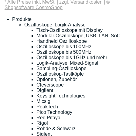
* Alle Preise inkl. MwSt. |
zzgl. Versandkosten
| ©
Shopsoftware CosmoShop
Produkte
Oszilloskope, Logik-Analyse
Tisch-Oszilloskope mit Display
Modular-Oszilloskope, USB, LAN, SoC
Handheld Oszilloskope
Oszilloskope bis 100MHz
Oszilloskope bis 500MHz
Oszilloskope bis 1GHz und mehr
Logik-Analyse, Mixed-Signal
Sampling-Oszilloskope
Oszilloskop-Tastköpfe
Optionen, Zubehör
Cleverscope
Digilent
Keysight Technologies
Micsig
PeakTech
Pico Technology
Red Pitaya
Rigol
Rohde & Schwarz
Siglent