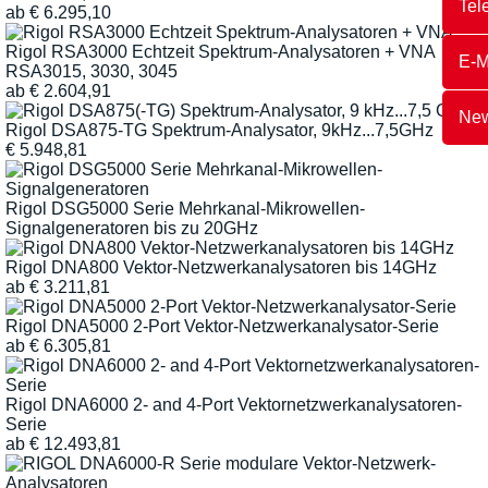
Tel
ab
€
6.295,10
Rigol RSA3000 Echtzeit Spektrum-Analysatoren + VNA
E-M
RSA3015, 3030, 3045
ab
€
2.604,91
New
Rigol DSA875-TG Spektrum-Analysator, 9kHz...7,5GHz
€
5.948,81
Rigol DSG5000 Serie Mehrkanal-Mikrowellen-
Signalgeneratoren bis zu 20GHz
Rigol DNA800 Vektor-Netzwerkanalysatoren bis 14GHz
ab
€
3.211,81
Rigol DNA5000 2-Port Vektor-Netzwerkanalysator-Serie
ab
€
6.305,81
Rigol DNA6000 2- and 4-Port Vektornetzwerkanalysatoren-
Serie
ab
€
12.493,81