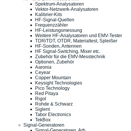
Spektrum-Analysatoren
Vektor-Netzwerk-Analysatoren
Kalibrier-Kits
HF-Signal-Quellen
Frequenzzähler
HF-Leistungsmessung
Weitere HF-Analysatoren und EMV-Tester
TDR/TDT, OTDR, Materialtest, Spleißer
HF-Sonden, Antennen
HF Signal-Switching, Mixer etc.
Zubehör für die EMV-Messtechnik
Optionen, Zubehör
Aaronia
Ceyear
Copper Mountain
Keysight Technologies
Pico Technology
Red Pitaya
Rigol
Rohde & Schwarz
Siglent
Tabor Electronics
TekBox
Signal-Generatoren
Signal-Generatoren, Arb.