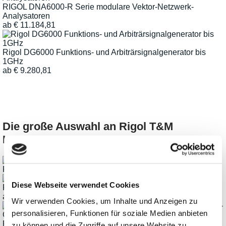
RIGOL DNA6000-R Serie modulare Vektor-Netzwerk-
Analysatoren
ab
€
11.184,81
Rigol DG6000 Funktions- und Arbiträrsignalgenerator bis
1GHz
ab
€
9.280,81
Die große Auswahl an Rigol T&M
Instrumenten
Rigol SUA8000 Mehrkanal-Digital-Transceiver
Diese Webseite verwendet Cookies
Rigol DM858 5½ Digit Digital-Multimeter mit Touchscreen
ab
€
371,14
Wir verwenden Cookies, um Inhalte und Anzeigen zu
personalisieren, Funktionen für soziale Medien anbieten
Rigol DG5000 Serie 2-/4-/8-Kanal Funktions-/Arbiträr-
zu können und die Zugriffe auf unsere Website zu