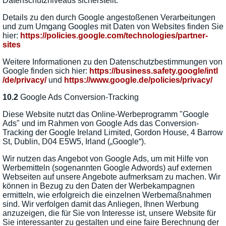
Datenschutzniveaus sicherstellt.
Details zu den durch Google angestoßenen Verarbeitungen
und zum Umgang Googles mit Daten von Websites finden Sie
hier:
https://policies.google.com
/technologies
/partner-
sites
Weitere Informationen zu den Datenschutzbestimmungen von
Google finden sich hier:
https://business.safety.google
/intl
/de
/privacy
/
und
https://www.google.de
/policies
/privacy
/
10.2
Google Ads Conversion-Tracking
Diese Website nutzt das Online-Werbeprogramm "Google
Ads" und im Rahmen von Google Ads das Conversion-
Tracking der Google Ireland Limited, Gordon House, 4 Barrow
St, Dublin, D04 E5W5, Irland („Google“).
Wir nutzen das Angebot von Google Ads, um mit Hilfe von
Werbemitteln (sogenannten Google Adwords) auf externen
Webseiten auf unsere Angebote aufmerksam zu machen. Wir
können in Bezug zu den Daten der Werbekampagnen
ermitteln, wie erfolgreich die einzelnen Werbemaßnahmen
sind. Wir verfolgen damit das Anliegen, Ihnen Werbung
anzuzeigen, die für Sie von Interesse ist, unsere Website für
Sie interessanter zu gestalten und eine faire Berechnung der