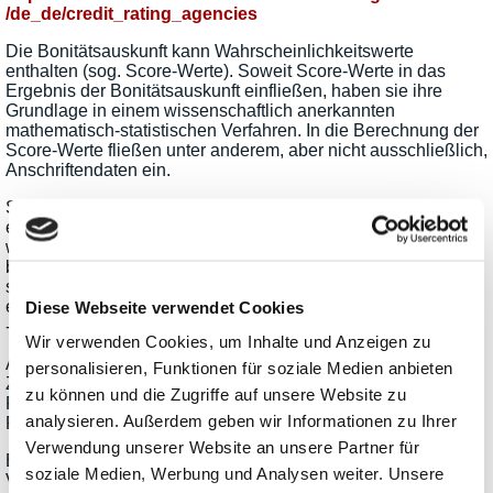
/de_de
/credit_rating_agencies
Die Bonitätsauskunft kann Wahrscheinlichkeitswerte
enthalten (sog. Score-Werte). Soweit Score-Werte in das
Ergebnis der Bonitätsauskunft einfließen, haben sie ihre
Grundlage in einem wissenschaftlich anerkannten
mathematisch-statistischen Verfahren. In die Berechnung der
Score-Werte fließen unter anderem, aber nicht ausschließlich,
Anschriftendaten ein.
Sie können dieser Verarbeitung Ihrer Daten jederzeit durch
eine Nachricht an uns oder gegenüber dem Anbieter
widersprechen. Jedoch bleibt der Anbieter ggf. weiterhin
berechtigt, Ihre personenbezogenen Daten zu verarbeiten,
sofern dies zur vertragsgemäßen Zahlungsabwicklung
erforderlich ist.
Diese Webseite verwendet Cookies
- Paypal
Wir verwenden Cookies, um Inhalte und Anzeigen zu
Auf dieser Website stehen eine oder mehrere Online-
personalisieren, Funktionen für soziale Medien anbieten
Zahlungsarten des folgenden Anbieters zur Verfügung:
zu können und die Zugriffe auf unsere Website zu
PayPal (Europe) S.a.r.l. et Cie, S.C.A., 22-24 Boulevard
analysieren. Außerdem geben wir Informationen zu Ihrer
Royal, L-2449 Luxemburg
Verwendung unserer Website an unsere Partner für
Bei Auswahl einer Zahlungsart des Anbieters, bei der Sie in
soziale Medien, Werbung und Analysen weiter. Unsere
Vorleistung gehen, werden an diesen Ihre im Rahmen des