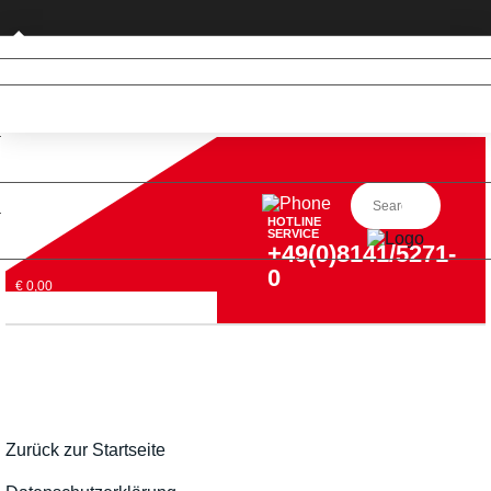
Privatkunde (nur DE)
HOTLINE
SERVICE
+49(0)8141/5271-
0
€ 0,00
Zurück zur Startseite