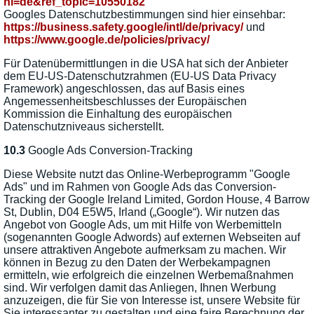
hl=de
&ref_topic=10550182
Googles Datenschutzbestimmungen sind hier einsehbar:
https://business.safety.google
/intl
/de
/privacy
/
und
https://www.google.de
/policies
/privacy
/
Für Datenübermittlungen in die USA hat sich der Anbieter
dem EU-US-Datenschutzrahmen (EU-US Data Privacy
Framework) angeschlossen, das auf Basis eines
Angemessenheitsbeschlusses der Europäischen
Kommission die Einhaltung des europäischen
Datenschutzniveaus sicherstellt.
10.3
Google Ads Conversion-Tracking
Diese Website nutzt das Online-Werbeprogramm "Google
Ads" und im Rahmen von Google Ads das Conversion-
Tracking der Google Ireland Limited, Gordon House, 4 Barrow
St, Dublin, D04 E5W5, Irland („Google“). Wir nutzen das
Angebot von Google Ads, um mit Hilfe von Werbemitteln
(sogenannten Google Adwords) auf externen Webseiten auf
unsere attraktiven Angebote aufmerksam zu machen. Wir
können in Bezug zu den Daten der Werbekampagnen
ermitteln, wie erfolgreich die einzelnen Werbemaßnahmen
sind. Wir verfolgen damit das Anliegen, Ihnen Werbung
anzuzeigen, die für Sie von Interesse ist, unsere Website für
Sie interessanter zu gestalten und eine faire Berechnung der