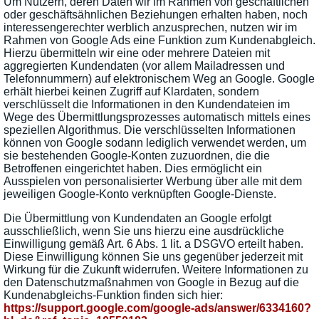
Um Nutzern, deren Daten wir im Rahmen von geschäftlichen
oder geschäftsähnlichen Beziehungen erhalten haben, noch
interessengerechter werblich anzusprechen, nutzen wir im
Rahmen von Google Ads eine Funktion zum Kundenabgleich.
Hierzu übermitteln wir eine oder mehrere Dateien mit
aggregierten Kundendaten (vor allem Mailadressen und
Telefonnummern) auf elektronischem Weg an Google. Google
erhält hierbei keinen Zugriff auf Klardaten, sondern
verschlüsselt die Informationen in den Kundendateien im
Wege des Übermittlungsprozesses automatisch mittels eines
speziellen Algorithmus. Die verschlüsselten Informationen
können von Google sodann lediglich verwendet werden, um
sie bestehenden Google-Konten zuzuordnen, die die
Betroffenen eingerichtet haben. Dies ermöglicht ein
Ausspielen von personalisierter Werbung über alle mit dem
jeweiligen Google-Konto verknüpften Google-Dienste.
Die Übermittlung von Kundendaten an Google erfolgt
ausschließlich, wenn Sie uns hierzu eine ausdrückliche
Einwilligung gemäß Art. 6 Abs. 1 lit. a DSGVO erteilt haben.
Diese Einwilligung können Sie uns gegenüber jederzeit mit
Wirkung für die Zukunft widerrufen. Weitere Informationen zu
den Datenschutzmaßnahmen von Google in Bezug auf die
Kundenabgleichs-Funktion finden sich hier:
https://support.google.com
/google-ads
/answer
/6334160
?