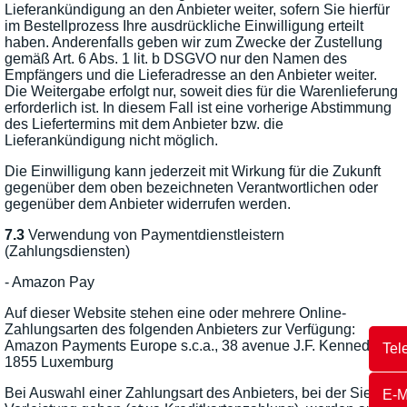
Lieferankündigung an den Anbieter weiter, sofern Sie hierfür
im Bestellprozess Ihre ausdrückliche Einwilligung erteilt
haben. Anderenfalls geben wir zum Zwecke der Zustellung
gemäß Art. 6 Abs. 1 lit. b DSGVO nur den Namen des
Empfängers und die Lieferadresse an den Anbieter weiter.
Die Weitergabe erfolgt nur, soweit dies für die Warenlieferung
erforderlich ist. In diesem Fall ist eine vorherige Abstimmung
des Liefertermins mit dem Anbieter bzw. die
Lieferankündigung nicht möglich.
Die Einwilligung kann jederzeit mit Wirkung für die Zukunft
gegenüber dem oben bezeichneten Verantwortlichen oder
gegenüber dem Anbieter widerrufen werden.
7.3
Verwendung von Paymentdienstleistern
(Zahlungsdiensten)
- Amazon Pay
Auf dieser Website stehen eine oder mehrere Online-
Zahlungsarten des folgenden Anbieters zur Verfügung:
Amazon Payments Europe s.c.a., 38 avenue J.F. Kennedy, L-
Tel
1855 Luxemburg
Bei Auswahl einer Zahlungsart des Anbieters, bei der Sie in
E-M