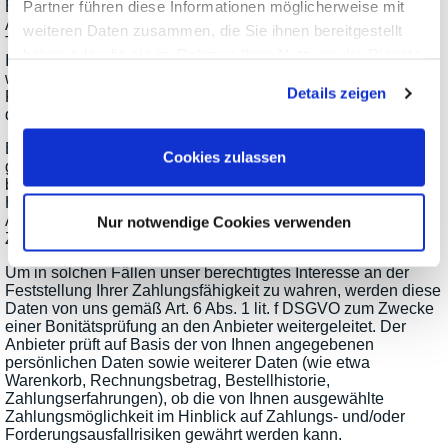
Partner führen diese Informationen möglicherweise mit
Bestellvorgangs mitgeteilten Zahlungsdaten (darunter Name,
Anschrift, Bank- und Zahlkarteninformationen, Währung und
weiteren Daten zusammen, die Sie ihnen bereitgestellt
Transaktionsnummer) sowie Informationen über den Inhalt
haben oder die sie im Rahmen Ihrer Nutzung der Dienste
Ihrer Bestellung gemäß Art. 6 Abs. 1 lit. b DSGVO
gesammelt haben.
weitergegeben. Die Weitergabe Ihrer Daten erfolgt in diesem
Details zeigen
Falle ausschließlich zum Zweck der Zahlungsabwicklung mit
dem Anbieter und nur insoweit, als sie hierfür erforderlich ist.
Bei Auswahl einer Zahlungsart, bei der wir in Vorleistung
Cookies zulassen
gehen, werden Sie im Bestellablauf auch aufgefordert,
bestimmte persönliche Daten (Vor- und Nachname, Straße,
Hausnummer, Postleitzahl, Ort, Geburtsdatum, E-Mail-
Adresse, Telefonnummer, ggf. Daten zu einem alternativen
Nur notwendige Cookies verwenden
Zahlungsmittel) anzugeben.
Um in solchen Fällen unser berechtigtes Interesse an der
Feststellung Ihrer Zahlungsfähigkeit zu wahren, werden diese
Daten von uns gemäß Art. 6 Abs. 1 lit. f DSGVO zum Zwecke
einer Bonitätsprüfung an den Anbieter weitergeleitet. Der
Anbieter prüft auf Basis der von Ihnen angegebenen
persönlichen Daten sowie weiterer Daten (wie etwa
Warenkorb, Rechnungsbetrag, Bestellhistorie,
Zahlungserfahrungen), ob die von Ihnen ausgewählte
Zahlungsmöglichkeit im Hinblick auf Zahlungs- und/oder
Forderungsausfallrisiken gewährt werden kann.