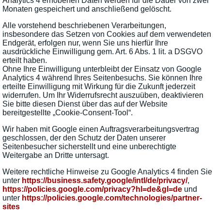
Analytics 4 erhobenen Daten werden für die Dauer von zwei
Monaten gespeichert und anschließend gelöscht.
Alle vorstehend beschriebenen Verarbeitungen,
insbesondere das Setzen von Cookies auf dem verwendeten
Endgerät, erfolgen nur, wenn Sie uns hierfür Ihre
ausdrückliche Einwilligung gem. Art. 6 Abs. 1 lit. a DSGVO
erteilt haben.
Ohne Ihre Einwilligung unterbleibt der Einsatz von Google
Analytics 4 während Ihres Seitenbesuchs. Sie können Ihre
erteilte Einwilligung mit Wirkung für die Zukunft jederzeit
widerrufen. Um Ihr Widerrufsrecht auszuüben, deaktivieren
Sie bitte diesen Dienst über das auf der Website
bereitgestellte „Cookie-Consent-Tool“.
Wir haben mit Google einen Auftragsverarbeitungsvertrag
geschlossen, der den Schutz der Daten unserer
Seitenbesucher sicherstellt und eine unberechtigte
Weitergabe an Dritte untersagt.
Weitere rechtliche Hinweise zu Google Analytics 4 finden Sie
unter
https://business.safety.google
/intl
/de
/privacy
/
,
https://policies.google.com
/privacy
?hl=de
&gl=de
und
unter
https://policies.google.com
/technologies
/partner-
sites