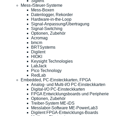
Siglent
Mess-/Steuer-Systeme
Mess-Boxen
Datenlogger, Rekorder
Hardware-in-the-Loop
Signal-Anpassung/Übertragung
Signal-Switching
Optionen, Zubehör
Acromag
bmcm
BRTSystems
Digilent
HIOKI
Keysight Technologies
LabJack
Pico Technology
RedLab
Embedded, PC-Einsteckkarten, FPGA
Analog- und Multi-I/O PC-Einsteckkarten
Digital-I/O PC-Einsteckkarten
FPGA Entwicklungsboards und Peripherie
Optionen, Zubehör
Treiber-System ME-iDS
Messlabor-Software ME-PowerLab3
Digilent FPGA-Entwicklungs-Boards