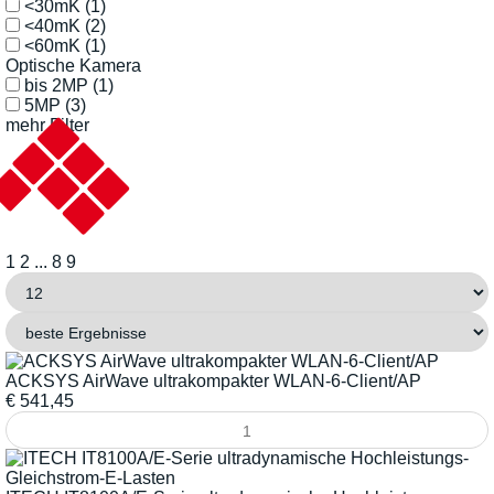
<30mK
(1)
<40mK
(2)
<60mK
(1)
Optische Kamera
bis 2MP
(1)
5MP
(3)
mehr Filter
1
2
...
8
9
ACKSYS AirWave ultrakompakter WLAN-6-Client/AP
€
541,45