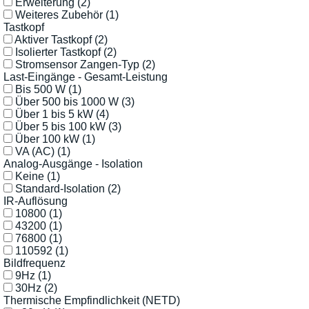
Erweiterung
(2)
Weiteres Zubehör
(1)
Tastkopf
Aktiver Tastkopf
(2)
Isolierter Tastkopf
(2)
Stromsensor Zangen-Typ
(2)
Last-Eingänge - Gesamt-Leistung
Bis 500 W
(1)
Über 500 bis 1000 W
(3)
Über 1 bis 5 kW
(4)
Über 5 bis 100 kW
(3)
Über 100 kW
(1)
VA (AC)
(1)
Analog-Ausgänge - Isolation
Keine
(1)
Standard-Isolation
(2)
IR-Auflösung
10800
(1)
43200
(1)
76800
(1)
110592
(1)
Bildfrequenz
9Hz
(1)
30Hz
(2)
Thermische Empfindlichkeit (NETD)