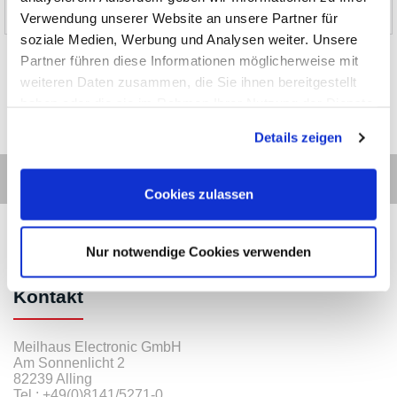
Über uns
Verwendung unserer Website an unsere Partner für
soziale Medien, Werbung und Analysen weiter. Unsere
Partner führen diese Informationen möglicherweise mit
weiteren Daten zusammen, die Sie ihnen bereitgestellt
haben oder die sie im Rahmen Ihrer Nutzung der Dienste
gesammelt haben.
Details zeigen
Cookies zulassen
Nur notwendige Cookies verwenden
Kontakt
Meilhaus Electronic GmbH
Am Sonnenlicht 2
82239 Alling
Tel.:
+49(0)8141/5271-0