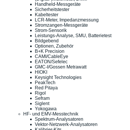
Handheld-Messgeräte
Sicherheitstester
Kabeltester
LCR-Meter, Impedanzmessung
Stromzangen-Messgeräte
Strom-Sensorik
Leistungs-Analyse, SMU, Batterietest
Bildgebend
Optionen, Zubehör
B+K Precision
CAMI/CableEye
EATON/Sefelec
GMC-I/Gossen Metrawatt
HIOKI
Keysight Technologies
PeakTech
Red Pitaya
Rigol
Sefram
Siglent
Yokogawa
HF- und EMV-Messtechnik
Spektrum-Analysatoren
Vektor-Netzwerk-Analysatoren
Kalibrier-Kits