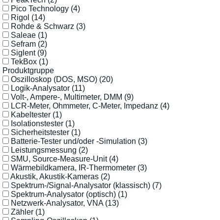
Pico Technology
(4)
Rigol
(14)
Rohde & Schwarz
(3)
Saleae
(1)
Sefram
(2)
Siglent
(9)
TekBox
(1)
Produktgruppe
Oszilloskop (DOS, MSO)
(20)
Logik-Analysator
(11)
Volt-, Ampere-, Multimeter, DMM
(9)
LCR-Meter, Ohmmeter, C-Meter, Impedanz
(4)
Kabeltester
(1)
Isolationstester
(1)
Sicherheitstester
(1)
Batterie-Tester und/oder -Simulation
(3)
Leistungsmessung
(2)
SMU, Source-Measure-Unit
(4)
Wärmebildkamera, IR-Thermometer
(3)
Akustik, Akustik-Kameras
(2)
Spektrum-/Signal-Analysator (klassisch)
(7)
Spektrum-Analysator (optisch)
(1)
Netzwerk-Analysator, VNA
(13)
Zähler
(1)