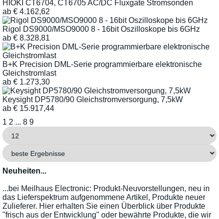
HIOKI CT6704, CT6705 AC/DC Fluxgate Stromsonden
ab
€
4.162,62
Rigol DS9000/MSO9000 8 - 16bit Oszilloskope bis 6GHz
ab
€
8.328,81
B+K Precision DML-Serie programmierbare elektronische
Gleichstromlast
ab
€
1.273,30
Keysight DP5780/90 Gleichstromversorgung, 7,5kW
ab
€
15.917,44
1
2
...
8
9
Neuheiten...
...bei Meilhaus Electronic: Produkt-Neuvorstellungen, neu in
das Lieferspektrum aufgenommene Artikel, Produkte neuer
Zulieferer. Hier erhalten Sie einen Überblick über Produkte
"frisch aus der Entwicklung" oder bewährte Produkte, die wir