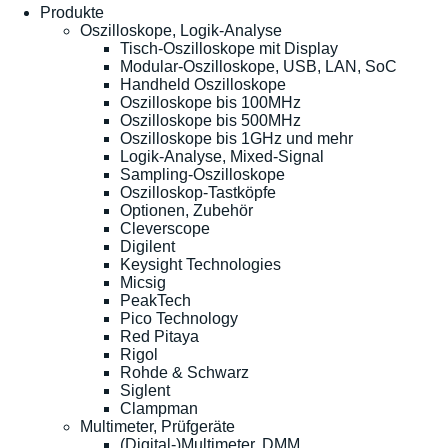
Produkte
Oszilloskope, Logik-Analyse
Tisch-Oszilloskope mit Display
Modular-Oszilloskope, USB, LAN, SoC
Handheld Oszilloskope
Oszilloskope bis 100MHz
Oszilloskope bis 500MHz
Oszilloskope bis 1GHz und mehr
Logik-Analyse, Mixed-Signal
Sampling-Oszilloskope
Oszilloskop-Tastköpfe
Optionen, Zubehör
Cleverscope
Digilent
Keysight Technologies
Micsig
PeakTech
Pico Technology
Red Pitaya
Rigol
Rohde & Schwarz
Siglent
Clampman
Multimeter, Prüfgeräte
(Digital-)Multimeter, DMM