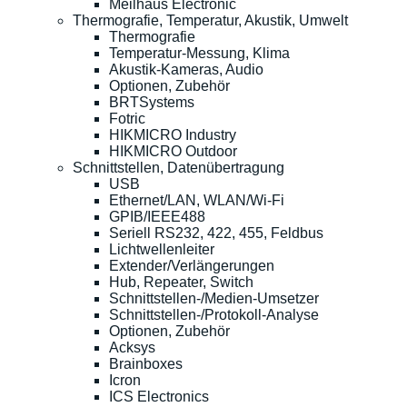
Meilhaus Electronic
Thermografie, Temperatur, Akustik, Umwelt
Thermografie
Temperatur-Messung, Klima
Akustik-Kameras, Audio
Optionen, Zubehör
BRTSystems
Fotric
HIKMICRO Industry
HIKMICRO Outdoor
Schnittstellen, Datenübertragung
USB
Ethernet/LAN, WLAN/Wi-Fi
GPIB/IEEE488
Seriell RS232, 422, 455, Feldbus
Lichtwellenleiter
Extender/Verlängerungen
Hub, Repeater, Switch
Schnittstellen-/Medien-Umsetzer
Schnittstellen-/Protokoll-Analyse
Optionen, Zubehör
Acksys
Brainboxes
Icron
ICS Electronics