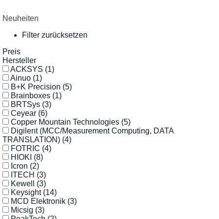
Neuheiten
Filter zurücksetzen
Preis
Hersteller
ACKSYS
(1)
Ainuo
(1)
B+K Precision
(5)
Brainboxes
(1)
BRTSys
(3)
Ceyear
(6)
Copper Mountain Technologies
(5)
Digilent (MCC/Measurement Computing, DATA
TRANSLATION)
(4)
FOTRIC
(4)
HIOKI
(8)
Icron
(2)
ITECH
(3)
Kewell
(3)
Keysight
(14)
MCD Elektronik
(3)
Micsig
(3)
PeakTech
(2)