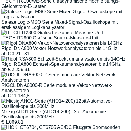
ITECH IT8100A/E-Serie ultradynamische Hochleistungs-
Gleichstrom-E-Lasten
Saleae Logic-MSO Serie Mixed-Signal-Oszilloskope mit
erstklassigem Logikanalysator
ITECH IT2800 Grafische Source-Measure-Unit
Rigol DNA800 Vektor-Netzwerkanalysatoren bis 14GHz
ab
€
3.211,81
Rigol RSA800 Echtzeit-Spektrumanalysatoren bis 14GHz
ab
€
2.259,81
RIGOL DNA6000-R Serie modulare Vektor-Netzwerk-
Analysatoren
ab
€
11.184,81
Micsig AHO1-Serie (AHO14-200) 12bit Automotive-
Oszilloskope bis 200MHz
€
1.069,81