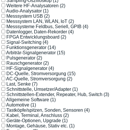
Sampling-Oszilloskop
(1)
Weitere HF-Analysatoren
(2)
Audio-Analysator
(1)
Messsystem USB
(2)
Messsystem LAN, WLAN, IoT
(2)
Messsysteme Feldbus, Seriell, GPIB
(4)
Datenlogger, Daten-Rekorder
(4)
FPGA Entwicklungsboard
(2)
Signal-Switching
(4)
Funktionsgenerator
(14)
Arbiträr-Signalgenerator
(15)
Pulsgenerator
(2)
Rauschgenerator
(2)
HF-Signalgenerator
(4)
DC-Quelle, Stromversorgung
(15)
AC-Quelle, Stromversorgung
(2)
Last, Senke
(7)
Schnittstelle, Umsetzer/Adapter
(1)
Schnittstellen-Extender, Repeater, Hub, Switch
(3)
Allgemeine Software
(1)
Automotive
(1)
Tastköpfe/spitzen, Sonden, Sensoren
(4)
Kabel, Terminal, Anschluss
(2)
Geräte-Optionen, Upgrade
(1)
Montage, Gehäuse, Stativ etc.
(1)