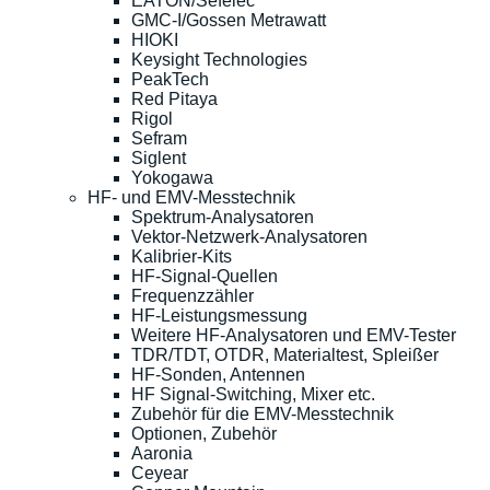
EATON/Sefelec
GMC-I/Gossen Metrawatt
HIOKI
Keysight Technologies
PeakTech
Red Pitaya
Rigol
Sefram
Siglent
Yokogawa
HF- und EMV-Messtechnik
Spektrum-Analysatoren
Vektor-Netzwerk-Analysatoren
Kalibrier-Kits
HF-Signal-Quellen
Frequenzzähler
HF-Leistungsmessung
Weitere HF-Analysatoren und EMV-Tester
TDR/TDT, OTDR, Materialtest, Spleißer
HF-Sonden, Antennen
HF Signal-Switching, Mixer etc.
Zubehör für die EMV-Messtechnik
Optionen, Zubehör
Aaronia
Ceyear