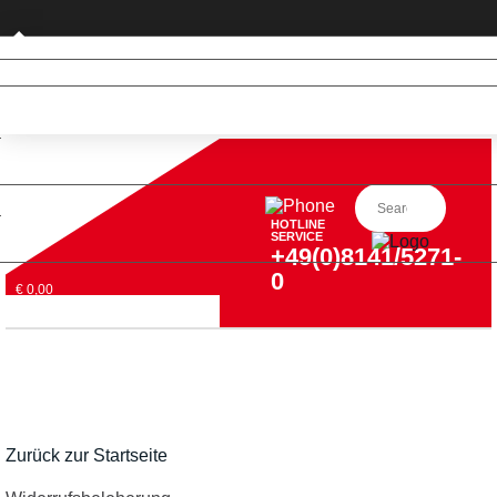
Privatkunde (nur DE)
HOTLINE
SERVICE
+49(0)8141/5271-
0
€ 0,00
Zurück zur Startseite