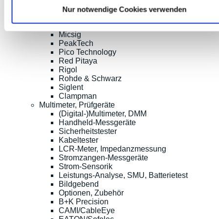
Cleverscope
Nur notwendige Cookies verwenden
Digilent
Keysight Technologies
Micsig
PeakTech
Pico Technology
Red Pitaya
Rigol
Rohde & Schwarz
Siglent
Clampman
Multimeter, Prüfgeräte
(Digital-)Multimeter, DMM
Handheld-Messgeräte
Sicherheitstester
Kabeltester
LCR-Meter, Impedanzmessung
Stromzangen-Messgeräte
Strom-Sensorik
Leistungs-Analyse, SMU, Batterietest
Bildgebend
Optionen, Zubehör
B+K Precision
CAMI/CableEye