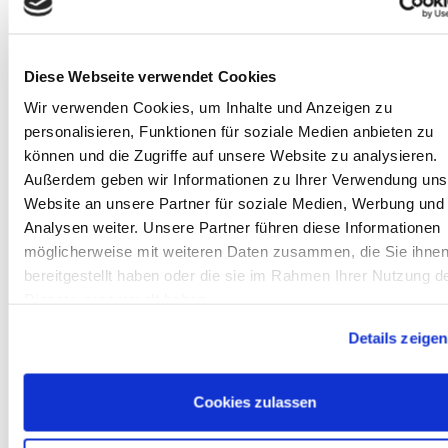
Electronic
AGB
GmbH
Datenschutz
Am
Widerruf
Sonnenlicht 2
Zahlarten
82239 Alling
Wir sind
Diese Webseite verwendet Cookies
Tel.:
ISO9001:2015-
Wir verwenden Cookies, um Inhalte und Anzeigen zu
+49(0)8141/5271-
zertifiziert
0
personalisieren, Funktionen für soziale Medien anbieten zu
Email:
können und die Zugriffe auf unsere Website zu analysieren.
sales@meilhaus.de
Außerdem geben wir Informationen zu Ihrer Verwendung uns
* Alle Preise inkl. MwSt. |
zzgl. Versandkosten
| ©
Website an unsere Partner für soziale Medien, Werbung und
Shopsoftware CosmoShop
Analysen weiter. Unsere Partner führen diese Informationen
Produkte
möglicherweise mit weiteren Daten zusammen, die Sie ihne
Oszilloskope, Logik-Analyse
bereitgestellt haben oder die sie im Rahmen Ihrer Nutzung d
Tisch-Oszilloskope mit Display
Dienste gesammelt haben.
Modular-Oszilloskope, USB, LAN, SoC
Handheld Oszilloskope
Details zeigen
Oszilloskope bis 100MHz
Oszilloskope bis 500MHz
Oszilloskope bis 1GHz und mehr
Logik-Analyse, Mixed-Signal
Cookies zulassen
Sampling-Oszilloskope
Oszilloskop-Tastköpfe
Optionen, Zubehör