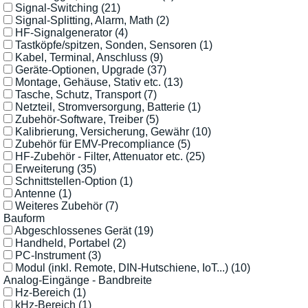
Signal-Switching
(21)
Signal-Splitting, Alarm, Math
(2)
HF-Signalgenerator
(4)
Tastköpfe/spitzen, Sonden, Sensoren
(1)
Kabel, Terminal, Anschluss
(9)
Geräte-Optionen, Upgrade
(37)
Montage, Gehäuse, Stativ etc.
(13)
Tasche, Schutz, Transport
(7)
Netzteil, Stromversorgung, Batterie
(1)
Zubehör-Software, Treiber
(5)
Kalibrierung, Versicherung, Gewähr
(10)
Zubehör für EMV-Precompliance
(5)
HF-Zubehör - Filter, Attenuator etc.
(25)
Erweiterung
(35)
Schnittstellen-Option
(1)
Antenne
(1)
Weiteres Zubehör
(7)
Bauform
Abgeschlossenes Gerät
(19)
Handheld, Portabel
(2)
PC-Instrument
(3)
Modul (inkl. Remote, DIN-Hutschiene, IoT...)
(10)
Analog-Eingänge - Bandbreite
Hz-Bereich
(1)
kHz-Bereich
(1)