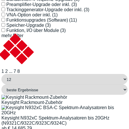
Preamplifier-Upgrade oder inkl.
(3)
Trackinggenerator-Upgrade oder inkl.
(3)
VNA-Option oder inkl.
(1)
Funktionsupgrades (Software)
(11)
Speicher-Upgrade
(3)
Funktion, I/O über Module
(3)
mehr Filter
1
2
...
7
8
Keysight Rackmount-Zubehör
Keysight N932xC Spektrum-Analysatoren bis 20GHz
(N9321C/9322C/9323C/9324C)
ab
€
14.685,79