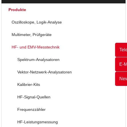
Produkte
Oszilloskope, Logik-Analyse
Multimeter, Prüfgeräte
HF- und EMV-Messtechnik
Tel
Spektrum-Analysatoren
E-M
Vektor-Netzwerk-Analysatoren
New
Kalibrier-Kits
HF-Signal-Quellen
Frequenzzähler
HF-Leistungsmessung