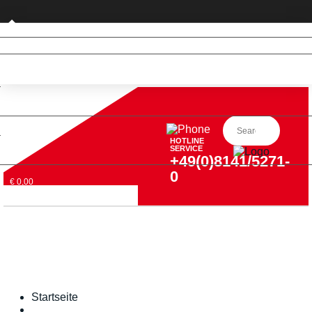
Privatkunde (nur DE)
HOTLINE
SERVICE
+49(0)8141/5271-
0
€ 0,00
Startseite