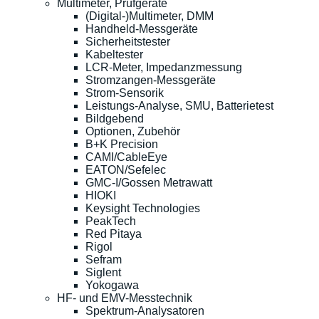
Multimeter, Prüfgeräte
(Digital-)Multimeter, DMM
Handheld-Messgeräte
Sicherheitstester
Kabeltester
LCR-Meter, Impedanzmessung
Stromzangen-Messgeräte
Strom-Sensorik
Leistungs-Analyse, SMU, Batterietest
Bildgebend
Optionen, Zubehör
B+K Precision
CAMI/CableEye
EATON/Sefelec
GMC-I/Gossen Metrawatt
HIOKI
Keysight Technologies
PeakTech
Red Pitaya
Rigol
Sefram
Siglent
Yokogawa
HF- und EMV-Messtechnik
Spektrum-Analysatoren