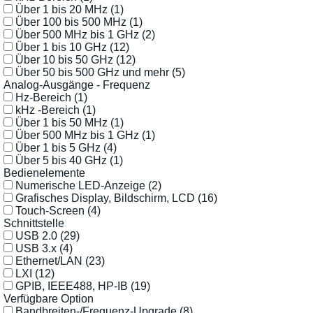
Über 1 bis 20 MHz
(1)
Über 100 bis 500 MHz
(1)
Über 500 MHz bis 1 GHz
(2)
Über 1 bis 10 GHz
(12)
Über 10 bis 50 GHz
(12)
Über 50 bis 500 GHz und mehr
(5)
Analog-Ausgänge - Frequenz
Hz-Bereich
(1)
kHz -Bereich
(1)
Über 1 bis 50 MHz
(1)
Über 500 MHz bis 1 GHz
(1)
Über 1 bis 5 GHz
(4)
Über 5 bis 40 GHz
(1)
Bedienelemente
Numerische LED-Anzeige
(2)
Grafisches Display, Bildschirm, LCD
(16)
Touch-Screen
(4)
Schnittstelle
USB 2.0
(29)
USB 3.x
(4)
Ethernet/LAN
(23)
LXI
(12)
GPIB, IEEE488, HP-IB
(19)
Verfügbare Option
Bandbreiten-/Frequenz-Upgrade
(8)