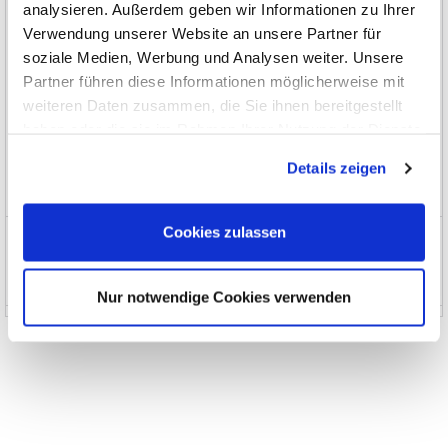
analysieren. Außerdem geben wir Informationen zu Ihrer
Thermografie, Temperatur, Akustik, Umwelt
Verwendung unserer Website an unsere Partner für
soziale Medien, Werbung und Analysen weiter. Unsere
Schnittstellen, Datenübertragung
Partner führen diese Informationen möglicherweise mit
weiteren Daten zusammen, die Sie ihnen bereitgestellt
Automotive
haben oder die sie im Rahmen Ihrer Nutzung der Dienste
Seminare, Bücher, Software
gesammelt haben.
Details zeigen
Sonderbeschaffung und EOL
Cookies zulassen
News und Aktionen
Über uns
Nur notwendige Cookies verwenden