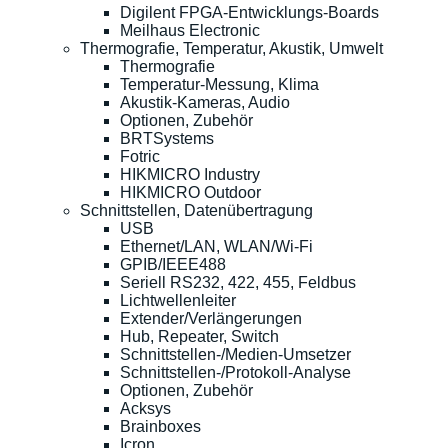
Digilent FPGA-Entwicklungs-Boards
Meilhaus Electronic
Thermografie, Temperatur, Akustik, Umwelt
Thermografie
Temperatur-Messung, Klima
Akustik-Kameras, Audio
Optionen, Zubehör
BRTSystems
Fotric
HIKMICRO Industry
HIKMICRO Outdoor
Schnittstellen, Datenübertragung
USB
Ethernet/LAN, WLAN/Wi-Fi
GPIB/IEEE488
Seriell RS232, 422, 455, Feldbus
Lichtwellenleiter
Extender/Verlängerungen
Hub, Repeater, Switch
Schnittstellen-/Medien-Umsetzer
Schnittstellen-/Protokoll-Analyse
Optionen, Zubehör
Acksys
Brainboxes
Icron