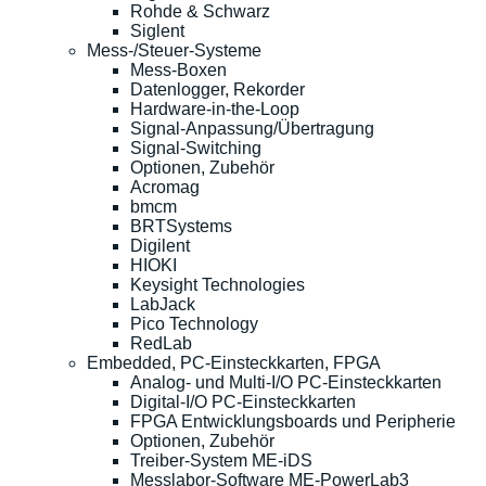
Rohde & Schwarz
Siglent
Mess-/Steuer-Systeme
Mess-Boxen
Datenlogger, Rekorder
Hardware-in-the-Loop
Signal-Anpassung/Übertragung
Signal-Switching
Optionen, Zubehör
Acromag
bmcm
BRTSystems
Digilent
HIOKI
Keysight Technologies
LabJack
Pico Technology
RedLab
Embedded, PC-Einsteckkarten, FPGA
Analog- und Multi-I/O PC-Einsteckkarten
Digital-I/O PC-Einsteckkarten
FPGA Entwicklungsboards und Peripherie
Optionen, Zubehör
Treiber-System ME-iDS
Messlabor-Software ME-PowerLab3