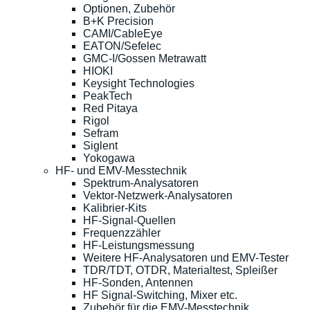
Optionen, Zubehör
B+K Precision
CAMI/CableEye
EATON/Sefelec
GMC-I/Gossen Metrawatt
HIOKI
Keysight Technologies
PeakTech
Red Pitaya
Rigol
Sefram
Siglent
Yokogawa
HF- und EMV-Messtechnik
Spektrum-Analysatoren
Vektor-Netzwerk-Analysatoren
Kalibrier-Kits
HF-Signal-Quellen
Frequenzzähler
HF-Leistungsmessung
Weitere HF-Analysatoren und EMV-Tester
TDR/TDT, OTDR, Materialtest, Spleißer
HF-Sonden, Antennen
HF Signal-Switching, Mixer etc.
Zubehör für die EMV-Messtechnik