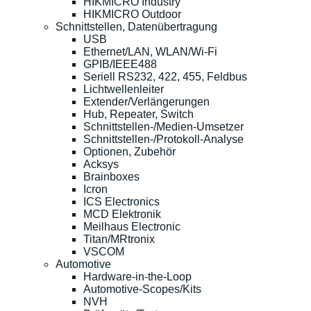
HIKMICRO Industry
HIKMICRO Outdoor
Schnittstellen, Datenübertragung
USB
Ethernet/LAN, WLAN/Wi-Fi
GPIB/IEEE488
Seriell RS232, 422, 455, Feldbus
Lichtwellenleiter
Extender/Verlängerungen
Hub, Repeater, Switch
Schnittstellen-/Medien-Umsetzer
Schnittstellen-/Protokoll-Analyse
Optionen, Zubehör
Acksys
Brainboxes
Icron
ICS Electronics
MCD Elektronik
Meilhaus Electronic
Titan/MRtronix
VSCOM
Automotive
Hardware-in-the-Loop
Automotive-Scopes/Kits
NVH