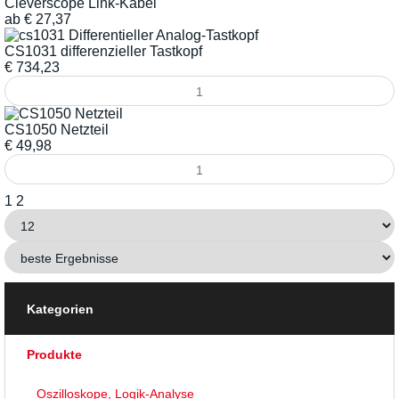
Cleverscope Link-Kabel
ab
€
27,37
CS1031 differenzieller Tastkopf
€
734,23
CS1050 Netzteil
€
49,98
1
2
Kategorien
Produkte
Oszilloskope, Logik-Analyse