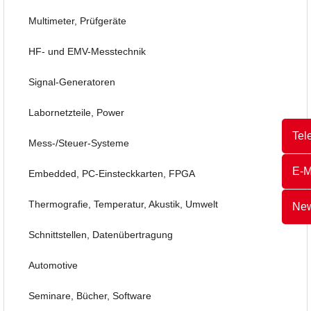
Multimeter, Prüfgeräte
HF- und EMV-Messtechnik
Signal-Generatoren
Labornetzteile, Power
Tel
Mess-/Steuer-Systeme
E-M
Embedded, PC-Einsteckkarten, FPGA
Thermografie, Temperatur, Akustik, Umwelt
New
Schnittstellen, Datenübertragung
Automotive
Seminare, Bücher, Software