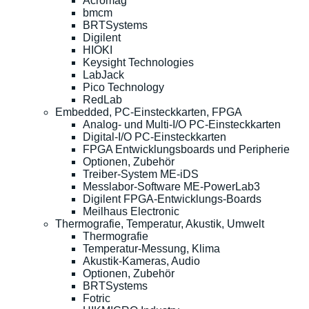
Acromag
bmcm
BRTSystems
Digilent
HIOKI
Keysight Technologies
LabJack
Pico Technology
RedLab
Embedded, PC-Einsteckkarten, FPGA
Analog- und Multi-I/O PC-Einsteckkarten
Digital-I/O PC-Einsteckkarten
FPGA Entwicklungsboards und Peripherie
Optionen, Zubehör
Treiber-System ME-iDS
Messlabor-Software ME-PowerLab3
Digilent FPGA-Entwicklungs-Boards
Meilhaus Electronic
Thermografie, Temperatur, Akustik, Umwelt
Thermografie
Temperatur-Messung, Klima
Akustik-Kameras, Audio
Optionen, Zubehör
BRTSystems
Fotric