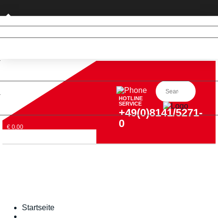
Privatkunde (nur DE)
HOTLINE
SERVICE
+49(0)8141/5271-
0
€ 0,00
Startseite