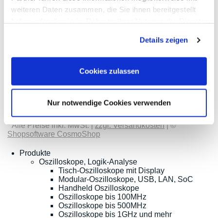
weiteren Daten zusammen, die Sie ihnen bereitgestellt
haben oder die sie im Rahmen Ihrer Nutzung der Dienste
Meilhaus
Impressum
gesammelt haben.
Electronic
AGB
Details zeigen
GmbH
Datenschutz
Am
Widerruf
Sonnenlicht 2
Zahlarten
82239 Alling
Wir sind
Cookies zulassen
Tel.:
ISO9001:2015-
+49(0)8141/5271-
zertifiziert
0
Nur notwendige Cookies verwenden
Email:
sales@meilhaus.de
* Alle Preise inkl. MwSt. |
zzgl. Versandkosten
| ©
Shopsoftware CosmoShop
Produkte
Oszilloskope, Logik-Analyse
Tisch-Oszilloskope mit Display
Modular-Oszilloskope, USB, LAN, SoC
Handheld Oszilloskope
Oszilloskope bis 100MHz
Oszilloskope bis 500MHz
Oszilloskope bis 1GHz und mehr