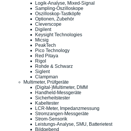
Logik-Analyse, Mixed-Signal
Sampling-Oszilloskope
Oszilloskop-Tastköpfe
Optionen, Zubehör
Cleverscope
Digilent
Keysight Technologies
Micsig
PeakTech
Pico Technology
Red Pitaya
Rigol
Rohde & Schwarz
Siglent
Clampman
Multimeter, Prüfgeräte
(Digital-)Multimeter, DMM
Handheld-Messgeräte
Sicherheitstester
Kabeltester
LCR-Meter, Impedanzmessung
Stromzangen-Messgeräte
Strom-Sensorik
Leistungs-Analyse, SMU, Batterietest
Bildgebend