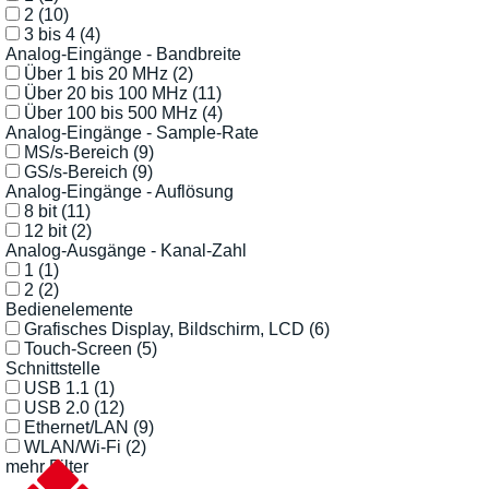
2
(10)
3 bis 4
(4)
Analog-Eingänge - Bandbreite
Über 1 bis 20 MHz
(2)
Über 20 bis 100 MHz
(11)
Über 100 bis 500 MHz
(4)
Analog-Eingänge - Sample-Rate
MS/s-Bereich
(9)
GS/s-Bereich
(9)
Analog-Eingänge - Auflösung
8 bit
(11)
12 bit
(2)
Analog-Ausgänge - Kanal-Zahl
1
(1)
2
(2)
Bedienelemente
Grafisches Display, Bildschirm, LCD
(6)
Touch-Screen
(5)
Schnittstelle
USB 1.1
(1)
USB 2.0
(12)
Ethernet/LAN
(9)
WLAN/Wi-Fi
(2)
mehr Filter