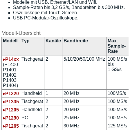
Modelle mit USB, Ethernet/LAN und Wifi.
Sample-Raten bis 3,2 GS/s, Bandbreiten bis 300 MHz.
Oszilloskope mit Touch-Screen.
USB PC-Modular-Oszilloskope.
Modell-Übersicht
Modell
Typ
Kanäle
Bandbreite
Max.
Sample-
Rate
Tischgerät
2
5/10/20/50/100 MHz
100 MS/s
▸P14xx
bis
(P1400
1 GS/s
P1401
P1402
P1403
P1404)
Handheld
1
20 MHz
100MS/s
▸P1220
Tischgerät
2
20 MHz
100 MS/s
▸P1335
Handheld
2
20 MHz
100 MS/s
▸P1205
PC
2
25 MHz
100 MS/s
▸P1290
Tischgerät
2
30 MHz
125 MS/s
▸P1265