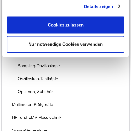
Handheld Oszilloskope
gesammelt haben.
Details zeigen
Oszilloskope bis 100MHz
Cookies zulassen
Oszilloskope bis 500MHz
Oszilloskope bis 1GHz und mehr
Nur notwendige Cookies verwenden
Logik-Analyse, Mixed-Signal
Sampling-Oszilloskope
Oszilloskop-Tastköpfe
Optionen, Zubehör
Multimeter, Prüfgeräte
HF- und EMV-Messtechnik
Signal-Generatoren