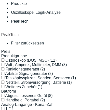
Produkte
Oszilloskope, Logik-Analyse
PeakTech
PeakTech
Filter zurücksetzen
Preis
Produktgruppe
Oszilloskop (DOS, MSO)
(12)
Volt-, Ampere-, Multimeter, DMM
(3)
Funktionsgenerator
(2)
Arbiträr-Signalgenerator
(2)
Tastköpfe/spitzen, Sonden, Sensoren
(1)
Netzteil, Stromversorgung, Batterie
(1)
Weiteres Zubehör
(1)
Bauform
Abgeschlossenes Gerät
(8)
Handheld, Portabel
(2)
Analog-Eingänge - Kanal-Zahl
1
(1)