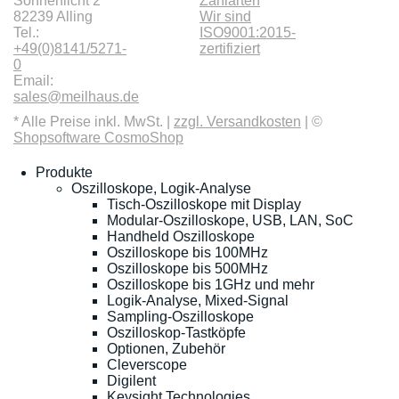
Sonnenlicht 2
Zahlarten
82239 Alling
Wir sind
Tel.:
ISO9001:2015-
+49(0)8141/5271-
zertifiziert
0
Email:
sales@meilhaus.de
* Alle Preise inkl. MwSt. |
zzgl. Versandkosten
| ©
Shopsoftware CosmoShop
Produkte
Oszilloskope, Logik-Analyse
Tisch-Oszilloskope mit Display
Modular-Oszilloskope, USB, LAN, SoC
Handheld Oszilloskope
Oszilloskope bis 100MHz
Oszilloskope bis 500MHz
Oszilloskope bis 1GHz und mehr
Logik-Analyse, Mixed-Signal
Sampling-Oszilloskope
Oszilloskop-Tastköpfe
Optionen, Zubehör
Cleverscope
Digilent
Keysight Technologies