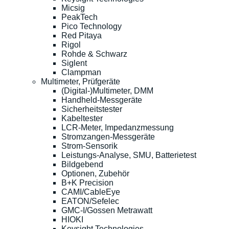
Micsig
PeakTech
Pico Technology
Red Pitaya
Rigol
Rohde & Schwarz
Siglent
Clampman
Multimeter, Prüfgeräte
(Digital-)Multimeter, DMM
Handheld-Messgeräte
Sicherheitstester
Kabeltester
LCR-Meter, Impedanzmessung
Stromzangen-Messgeräte
Strom-Sensorik
Leistungs-Analyse, SMU, Batterietest
Bildgebend
Optionen, Zubehör
B+K Precision
CAMI/CableEye
EATON/Sefelec
GMC-I/Gossen Metrawatt
HIOKI
Keysight Technologies