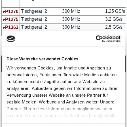
Tischgerät
2
300 MHz
1,25 GS/s
▸P1270
Tischgerät
2
300 MHz
3,2 GS/s
▸P1275
Tischgerät
2
300 MHz
2,5 GS/s
▸P1363
* Mixed-Signal-Modell mit 2 Analog- und 16 Digital-/Logik-
Kanälen.
Diese Webseite verwendet Cookies
Kategorien
Wir verwenden Cookies, um Inhalte und Anzeigen zu
personalisieren, Funktionen für soziale Medien anbieten
Produkte
zu können und die Zugriffe auf unsere Website zu
analysieren. Außerdem geben wir Informationen zu Ihrer
Oszilloskope, Logik-Analyse
Verwendung unserer Website an unsere Partner für
soziale Medien, Werbung und Analysen weiter. Unsere
Tisch-Oszilloskope mit Display
Partner führen diese Informationen möglicherweise mit
weiteren Daten zusammen, die Sie ihnen bereitgestellt
Modular-Oszilloskope, USB, LAN, SoC
haben oder die sie im Rahmen Ihrer Nutzung der Dienste