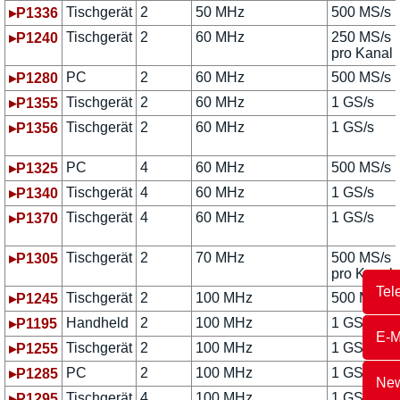
Tischgerät
2
50 MHz
500 MS/s
▸P1336
Tischgerät
2
60 MHz
250 MS/s
▸P1240
pro Kanal
PC
2
60 MHz
500 MS/s
▸P1280
Tischgerät
2
60 MHz
1 GS/s
▸P1355
Tischgerät
2
60 MHz
1 GS/s
▸P1356
PC
4
60 MHz
500 MS/s
▸P1325
Tischgerät
4
60 MHz
1 GS/s
▸P1340
Tischgerät
4
60 MHz
1 GS/s
▸P1370
Tischgerät
2
70 MHz
500 MS/s
▸P1305
pro Kanal
Tel
Tischgerät
2
100 MHz
500 MS/s
▸P1245
Handheld
2
100 MHz
1 GS/s
▸P1195
E-M
Tischgerät
2
100 MHz
1 GS/s
▸P1255
PC
2
100 MHz
1 GS/s
▸P1285
New
Tischgerät
4
100 MHz
1 GS/s
▸P1295