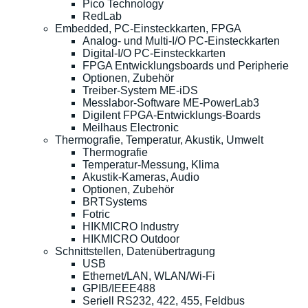
Pico Technology
RedLab
Embedded, PC-Einsteckkarten, FPGA
Analog- und Multi-I/O PC-Einsteckkarten
Digital-I/O PC-Einsteckkarten
FPGA Entwicklungsboards und Peripherie
Optionen, Zubehör
Treiber-System ME-iDS
Messlabor-Software ME-PowerLab3
Digilent FPGA-Entwicklungs-Boards
Meilhaus Electronic
Thermografie, Temperatur, Akustik, Umwelt
Thermografie
Temperatur-Messung, Klima
Akustik-Kameras, Audio
Optionen, Zubehör
BRTSystems
Fotric
HIKMICRO Industry
HIKMICRO Outdoor
Schnittstellen, Datenübertragung
USB
Ethernet/LAN, WLAN/Wi-Fi
GPIB/IEEE488
Seriell RS232, 422, 455, Feldbus