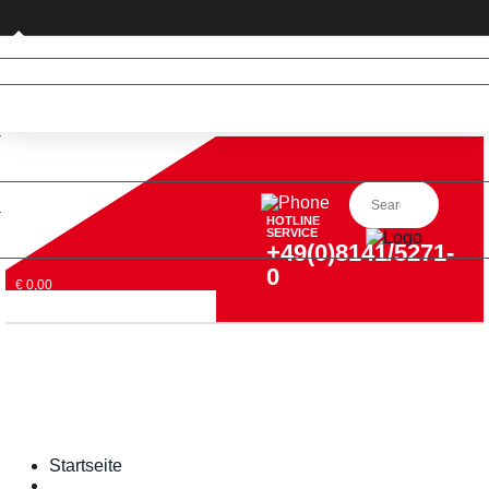
Privatkunde (nur DE)
HOTLINE
SERVICE
+49(0)8141/5271-
0
€ 0,00
Startseite