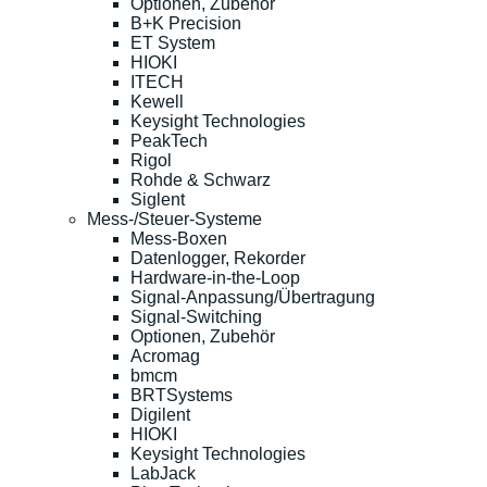
Optionen, Zubehör
B+K Precision
ET System
HIOKI
ITECH
Kewell
Keysight Technologies
PeakTech
Rigol
Rohde & Schwarz
Siglent
Mess-/Steuer-Systeme
Mess-Boxen
Datenlogger, Rekorder
Hardware-in-the-Loop
Signal-Anpassung/Übertragung
Signal-Switching
Optionen, Zubehör
Acromag
bmcm
BRTSystems
Digilent
HIOKI
Keysight Technologies
LabJack