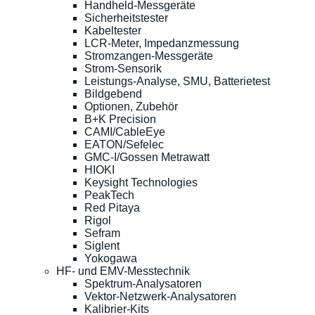
Handheld-Messgeräte
Sicherheitstester
Kabeltester
LCR-Meter, Impedanzmessung
Stromzangen-Messgeräte
Strom-Sensorik
Leistungs-Analyse, SMU, Batterietest
Bildgebend
Optionen, Zubehör
B+K Precision
CAMI/CableEye
EATON/Sefelec
GMC-I/Gossen Metrawatt
HIOKI
Keysight Technologies
PeakTech
Red Pitaya
Rigol
Sefram
Siglent
Yokogawa
HF- und EMV-Messtechnik
Spektrum-Analysatoren
Vektor-Netzwerk-Analysatoren
Kalibrier-Kits