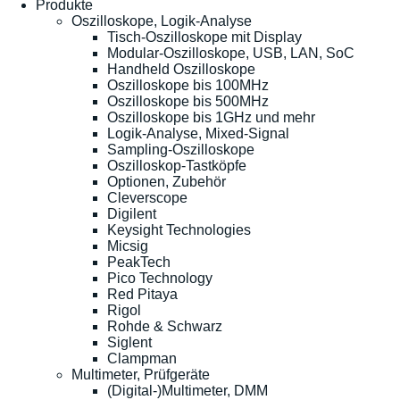
Produkte
Oszilloskope, Logik-Analyse
Tisch-Oszilloskope mit Display
Modular-Oszilloskope, USB, LAN, SoC
Handheld Oszilloskope
Oszilloskope bis 100MHz
Oszilloskope bis 500MHz
Oszilloskope bis 1GHz und mehr
Logik-Analyse, Mixed-Signal
Sampling-Oszilloskope
Oszilloskop-Tastköpfe
Optionen, Zubehör
Cleverscope
Digilent
Keysight Technologies
Micsig
PeakTech
Pico Technology
Red Pitaya
Rigol
Rohde & Schwarz
Siglent
Clampman
Multimeter, Prüfgeräte
(Digital-)Multimeter, DMM