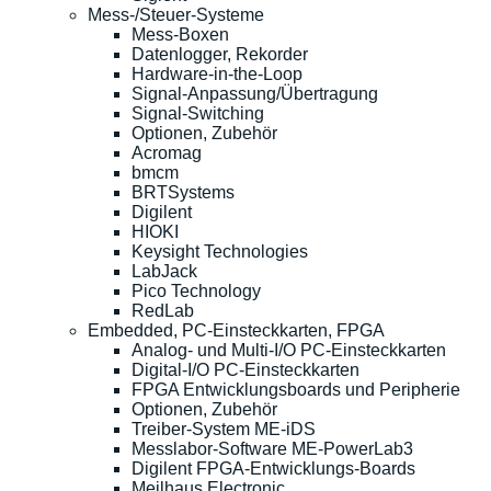
Mess-/Steuer-Systeme
Mess-Boxen
Datenlogger, Rekorder
Hardware-in-the-Loop
Signal-Anpassung/Übertragung
Signal-Switching
Optionen, Zubehör
Acromag
bmcm
BRTSystems
Digilent
HIOKI
Keysight Technologies
LabJack
Pico Technology
RedLab
Embedded, PC-Einsteckkarten, FPGA
Analog- und Multi-I/O PC-Einsteckkarten
Digital-I/O PC-Einsteckkarten
FPGA Entwicklungsboards und Peripherie
Optionen, Zubehör
Treiber-System ME-iDS
Messlabor-Software ME-PowerLab3
Digilent FPGA-Entwicklungs-Boards
Meilhaus Electronic