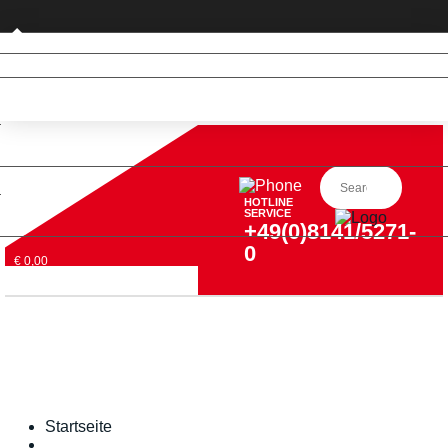
Privatkunde (nur DE)
HOTLINE
SERVICE
+49(0)8141/5271-
0
€ 0,00
Startseite