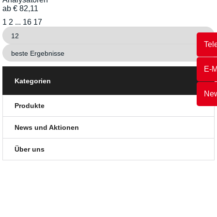
ab
€
82,11
1
2
...
16
17
Tel
E-M
Kategorien
New
Produkte
News und Aktionen
Über uns