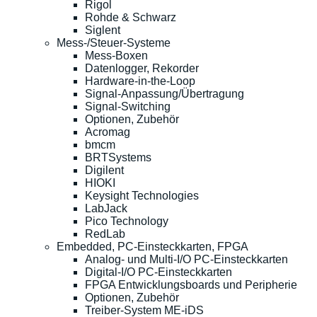
Rigol
Rohde & Schwarz
Siglent
Mess-/Steuer-Systeme
Mess-Boxen
Datenlogger, Rekorder
Hardware-in-the-Loop
Signal-Anpassung/Übertragung
Signal-Switching
Optionen, Zubehör
Acromag
bmcm
BRTSystems
Digilent
HIOKI
Keysight Technologies
LabJack
Pico Technology
RedLab
Embedded, PC-Einsteckkarten, FPGA
Analog- und Multi-I/O PC-Einsteckkarten
Digital-I/O PC-Einsteckkarten
FPGA Entwicklungsboards und Peripherie
Optionen, Zubehör
Treiber-System ME-iDS