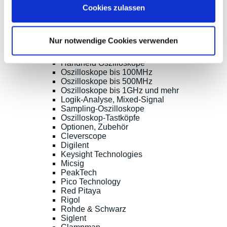
Shopsoftware CosmoShop
Cookies zulassen
Produkte
Oszilloskope, Logik-Analyse
Nur notwendige Cookies verwenden
Tisch-Oszilloskope mit Display
Modular-Oszilloskope, USB, LAN, SoC
Handheld Oszilloskope
Oszilloskope bis 100MHz
Oszilloskope bis 500MHz
Oszilloskope bis 1GHz und mehr
Logik-Analyse, Mixed-Signal
Sampling-Oszilloskope
Oszilloskop-Tastköpfe
Optionen, Zubehör
Cleverscope
Digilent
Keysight Technologies
Micsig
PeakTech
Pico Technology
Red Pitaya
Rigol
Rohde & Schwarz
Siglent