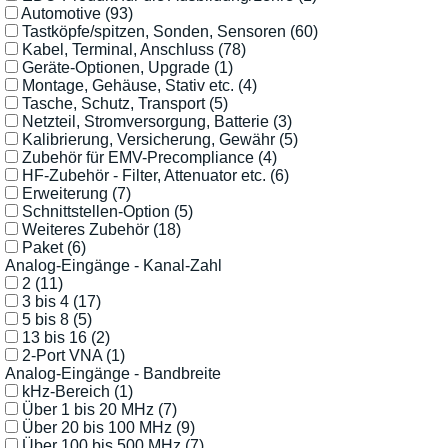
Automotive
(93)
Tastköpfe/spitzen, Sonden, Sensoren
(60)
Kabel, Terminal, Anschluss
(78)
Geräte-Optionen, Upgrade
(1)
Montage, Gehäuse, Stativ etc.
(4)
Tasche, Schutz, Transport
(5)
Netzteil, Stromversorgung, Batterie
(3)
Kalibrierung, Versicherung, Gewähr
(5)
Zubehör für EMV-Precompliance
(4)
HF-Zubehör - Filter, Attenuator etc.
(6)
Erweiterung
(7)
Schnittstellen-Option
(5)
Weiteres Zubehör
(18)
Paket
(6)
Analog-Eingänge - Kanal-Zahl
2
(11)
3 bis 4
(17)
5 bis 8
(5)
13 bis 16
(2)
2-Port VNA
(1)
Analog-Eingänge - Bandbreite
kHz-Bereich
(1)
Über 1 bis 20 MHz
(7)
Über 20 bis 100 MHz
(9)
Über 100 bis 500 MHz
(7)