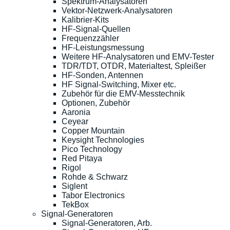
Spektrum-Analysatoren
Vektor-Netzwerk-Analysatoren
Kalibrier-Kits
HF-Signal-Quellen
Frequenzzähler
HF-Leistungsmessung
Weitere HF-Analysatoren und EMV-Tester
TDR/TDT, OTDR, Materialtest, Spleißer
HF-Sonden, Antennen
HF Signal-Switching, Mixer etc.
Zubehör für die EMV-Messtechnik
Optionen, Zubehör
Aaronia
Ceyear
Copper Mountain
Keysight Technologies
Pico Technology
Red Pitaya
Rigol
Rohde & Schwarz
Siglent
Tabor Electronics
TekBox
Signal-Generatoren
Signal-Generatoren, Arb.