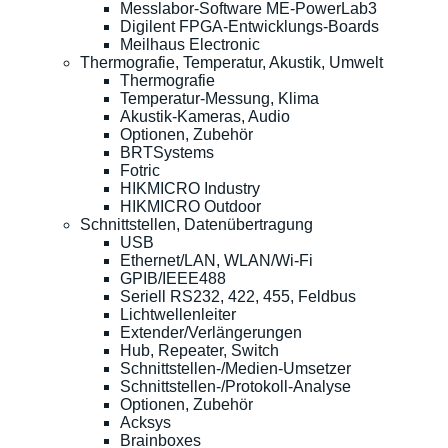
Messlabor-Software ME-PowerLab3
Digilent FPGA-Entwicklungs-Boards
Meilhaus Electronic
Thermografie, Temperatur, Akustik, Umwelt
Thermografie
Temperatur-Messung, Klima
Akustik-Kameras, Audio
Optionen, Zubehör
BRTSystems
Fotric
HIKMICRO Industry
HIKMICRO Outdoor
Schnittstellen, Datenübertragung
USB
Ethernet/LAN, WLAN/Wi-Fi
GPIB/IEEE488
Seriell RS232, 422, 455, Feldbus
Lichtwellenleiter
Extender/Verlängerungen
Hub, Repeater, Switch
Schnittstellen-/Medien-Umsetzer
Schnittstellen-/Protokoll-Analyse
Optionen, Zubehör
Acksys
Brainboxes