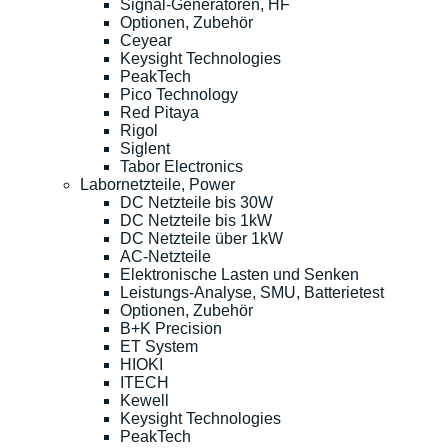
Signal-Generatoren, HF
Optionen, Zubehör
Ceyear
Keysight Technologies
PeakTech
Pico Technology
Red Pitaya
Rigol
Siglent
Tabor Electronics
Labornetzteile, Power
DC Netzteile bis 30W
DC Netzteile bis 1kW
DC Netzteile über 1kW
AC-Netzteile
Elektronische Lasten und Senken
Leistungs-Analyse, SMU, Batterietest
Optionen, Zubehör
B+K Precision
ET System
HIOKI
ITECH
Kewell
Keysight Technologies
PeakTech