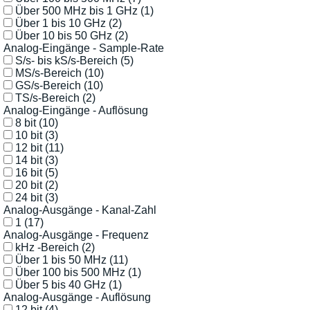
Über 500 MHz bis 1 GHz
(1)
Über 1 bis 10 GHz
(2)
Über 10 bis 50 GHz
(2)
Analog-Eingänge - Sample-Rate
S/s- bis kS/s-Bereich
(5)
MS/s-Bereich
(10)
GS/s-Bereich
(10)
TS/s-Bereich
(2)
Analog-Eingänge - Auflösung
8 bit
(10)
10 bit
(3)
12 bit
(11)
14 bit
(3)
16 bit
(5)
20 bit
(2)
24 bit
(3)
Analog-Ausgänge - Kanal-Zahl
1
(17)
Analog-Ausgänge - Frequenz
kHz -Bereich
(2)
Über 1 bis 50 MHz
(11)
Über 100 bis 500 MHz
(1)
Über 5 bis 40 GHz
(1)
Analog-Ausgänge - Auflösung
12 bit
(4)