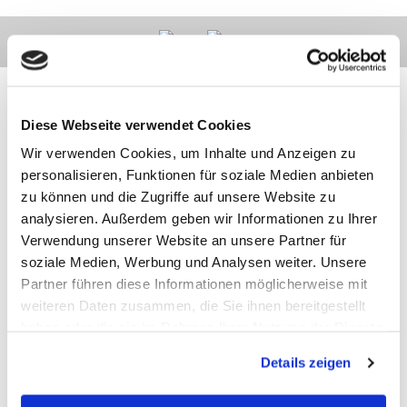
Diese Webseite verwendet Cookies
Wir verwenden Cookies, um Inhalte und Anzeigen zu
Kontakt
Kategorien
Informationen
Zahlarten
personalisieren, Funktionen für soziale Medien anbieten
zu können und die Zugriffe auf unsere Website zu
Meilhaus
Impressum
analysieren. Außerdem geben wir Informationen zu Ihrer
Electronic
AGB
Verwendung unserer Website an unsere Partner für
GmbH
Datenschutz
soziale Medien, Werbung und Analysen weiter. Unsere
Am
Widerruf
Sonnenlicht 2
Zahlarten
Partner führen diese Informationen möglicherweise mit
82239 Alling
Wir sind
weiteren Daten zusammen, die Sie ihnen bereitgestellt
Tel.:
ISO9001:2015-
haben oder die sie im Rahmen Ihrer Nutzung der Dienste
+49(0)8141/5271-
zertifiziert
0
gesammelt haben.
Email:
Details zeigen
sales@meilhaus.de
* Alle Preise inkl. MwSt. |
zzgl. Versandkosten
| ©