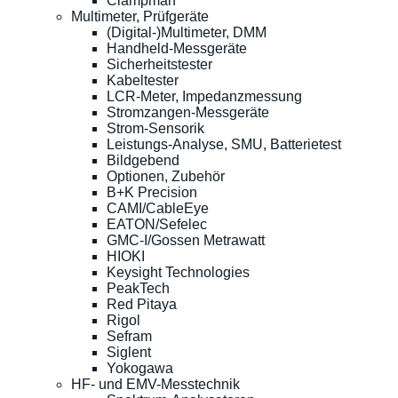
Clampman
Multimeter, Prüfgeräte
(Digital-)Multimeter, DMM
Handheld-Messgeräte
Sicherheitstester
Kabeltester
LCR-Meter, Impedanzmessung
Stromzangen-Messgeräte
Strom-Sensorik
Leistungs-Analyse, SMU, Batterietest
Bildgebend
Optionen, Zubehör
B+K Precision
CAMI/CableEye
EATON/Sefelec
GMC-I/Gossen Metrawatt
HIOKI
Keysight Technologies
PeakTech
Red Pitaya
Rigol
Sefram
Siglent
Yokogawa
HF- und EMV-Messtechnik