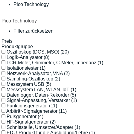
Pico Technology
Pico Technology
Filter zurücksetzen
Preis
Produktgruppe
Oszilloskop (DOS, MSO)
(20)
Logik-Analysator
(8)
LCR-Meter, Ohmmeter, C-Meter, Impedanz
(1)
Isolationstester
(1)
Netzwerk-Analysator, VNA
(2)
Sampling-Oszilloskop
(2)
Messsystem USB
(5)
Messsystem LAN, WLAN, IoT
(1)
Datenlogger, Daten-Rekorder
(5)
Signal-Anpassung, Verstärker
(1)
Funktionsgenerator
(11)
Arbiträr-Signalgenerator
(11)
Pulsgenerator
(4)
HF-Signalgenerator
(2)
Schnittstelle, Umsetzer/Adapter
(1)
EDU-Produkt für die Ausbildung/Lehre
(1)