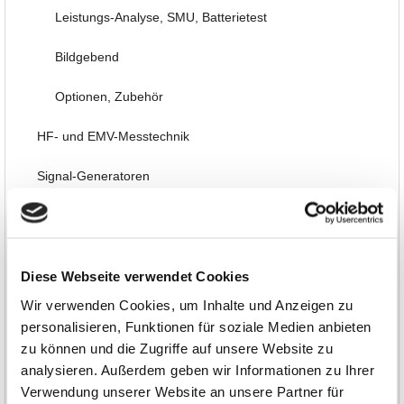
Leistungs-Analyse, SMU, Batterietest
Bildgebend
Optionen, Zubehör
HF- und EMV-Messtechnik
Signal-Generatoren
Labornetzteile, Power
Mess-/Steuer-Systeme
Diese Webseite verwendet Cookies
Embedded, PC-Einsteckkarten, FPGA
Wir verwenden Cookies, um Inhalte und Anzeigen zu
personalisieren, Funktionen für soziale Medien anbieten
Thermografie, Temperatur, Akustik, Umwelt
zu können und die Zugriffe auf unsere Website zu
analysieren. Außerdem geben wir Informationen zu Ihrer
Schnittstellen, Datenübertragung
Verwendung unserer Website an unsere Partner für