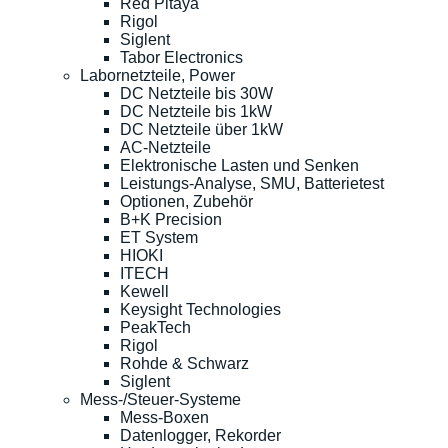
Red Pitaya
Rigol
Siglent
Tabor Electronics
Labornetzteile, Power
DC Netzteile bis 30W
DC Netzteile bis 1kW
DC Netzteile über 1kW
AC-Netzteile
Elektronische Lasten und Senken
Leistungs-Analyse, SMU, Batterietest
Optionen, Zubehör
B+K Precision
ET System
HIOKI
ITECH
Kewell
Keysight Technologies
PeakTech
Rigol
Rohde & Schwarz
Siglent
Mess-/Steuer-Systeme
Mess-Boxen
Datenlogger, Rekorder