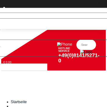
Privatkunde (nur DE)
HOTLINE
SERVICE
+49(0)8141/5271-
0
€ 0,00
Startseite