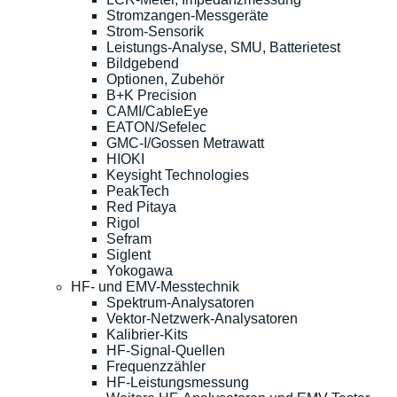
Stromzangen-Messgeräte
Strom-Sensorik
Leistungs-Analyse, SMU, Batterietest
Bildgebend
Optionen, Zubehör
B+K Precision
CAMI/CableEye
EATON/Sefelec
GMC-I/Gossen Metrawatt
HIOKI
Keysight Technologies
PeakTech
Red Pitaya
Rigol
Sefram
Siglent
Yokogawa
HF- und EMV-Messtechnik
Spektrum-Analysatoren
Vektor-Netzwerk-Analysatoren
Kalibrier-Kits
HF-Signal-Quellen
Frequenzzähler
HF-Leistungsmessung