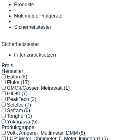
Produkte
Multimeter, Prüfgeräte
Sicherheitstester
Sicherheitstester
Filter zurücksetzen
Preis
Hersteller
Eaton
(8)
Fluke
(17)
GMC-I/Gossen Metrawatt
(1)
HIOKI
(7)
PeakTech
(2)
Sefelec
(7)
Sefram
(6)
Tonghui
(1)
Yokogawa
(5)
Produktgruppe
Volt-, Ampere-, Multimeter, DMM
(6)
LCR-Meter, Ohmmeter, C-Meter, Impedanz
(5)