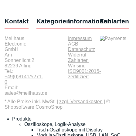
Kontakt
Kategorien
Informationen
Zahlarten
Meilhaus
Impressum
Electronic
AGB
GmbH
Datenschutz
Am
Widerruf
Sonnenlicht 2
Zahlarten
82239 Alling
Wir sind
Tel.:
ISO9001:2015-
+49(0)8141/5271-
zertifiziert
0
Email:
sales@meilhaus.de
* Alle Preise inkl. MwSt. |
zzgl. Versandkosten
| ©
Shopsoftware CosmoShop
Produkte
Oszilloskope, Logik-Analyse
Tisch-Oszilloskope mit Display
Modular-Oszilloskope, USB, LAN, SoC