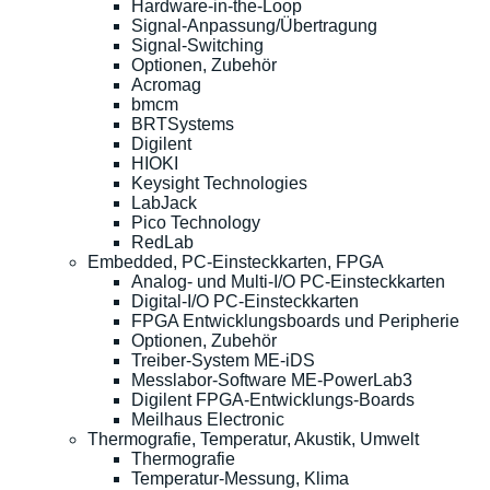
Hardware-in-the-Loop
Signal-Anpassung/Übertragung
Signal-Switching
Optionen, Zubehör
Acromag
bmcm
BRTSystems
Digilent
HIOKI
Keysight Technologies
LabJack
Pico Technology
RedLab
Embedded, PC-Einsteckkarten, FPGA
Analog- und Multi-I/O PC-Einsteckkarten
Digital-I/O PC-Einsteckkarten
FPGA Entwicklungsboards und Peripherie
Optionen, Zubehör
Treiber-System ME-iDS
Messlabor-Software ME-PowerLab3
Digilent FPGA-Entwicklungs-Boards
Meilhaus Electronic
Thermografie, Temperatur, Akustik, Umwelt
Thermografie
Temperatur-Messung, Klima