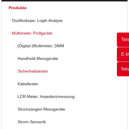
Produkte
Oszilloskope, Logik-Analyse
Multimeter, Prüfgeräte
Tel
(Digital-)Multimeter, DMM
E-M
Handheld-Messgeräte
New
Sicherheitstester
Kabeltester
LCR-Meter, Impedanzmessung
Stromzangen-Messgeräte
Strom-Sensorik