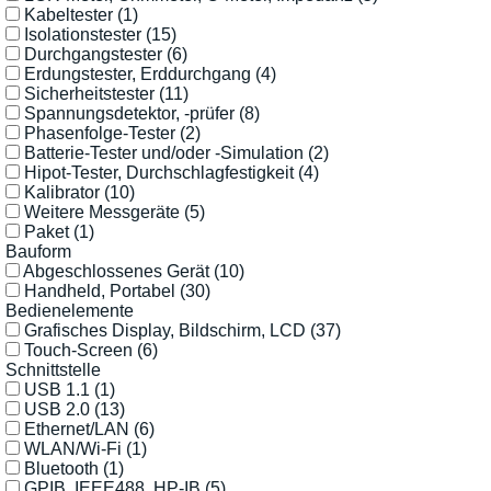
Kabeltester
(1)
Isolationstester
(15)
Durchgangstester
(6)
Erdungstester, Erddurchgang
(4)
Sicherheitstester
(11)
Spannungsdetektor, -prüfer
(8)
Phasenfolge-Tester
(2)
Batterie-Tester und/oder -Simulation
(2)
Hipot-Tester, Durchschlagfestigkeit
(4)
Kalibrator
(10)
Weitere Messgeräte
(5)
Paket
(1)
Bauform
Abgeschlossenes Gerät
(10)
Handheld, Portabel
(30)
Bedienelemente
Grafisches Display, Bildschirm, LCD
(37)
Touch-Screen
(6)
Schnittstelle
USB 1.1
(1)
USB 2.0
(13)
Ethernet/LAN
(6)
WLAN/Wi-Fi
(1)
Bluetooth
(1)
GPIB, IEEE488, HP-IB
(5)