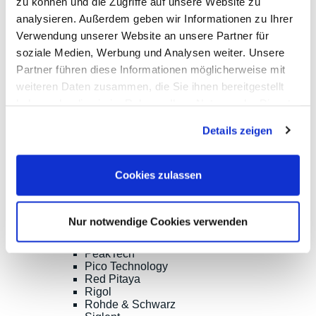
zu können und die Zugriffe auf unsere Website zu
* Alle Preise inkl. MwSt. |
zzgl. Versandkosten
| ©
analysieren. Außerdem geben wir Informationen zu Ihrer
Shopsoftware CosmoShop
Verwendung unserer Website an unsere Partner für
Produkte
soziale Medien, Werbung und Analysen weiter. Unsere
Oszilloskope, Logik-Analyse
Partner führen diese Informationen möglicherweise mit
Tisch-Oszilloskope mit Display
weiteren Daten zusammen, die Sie ihnen bereitgestellt
Modular-Oszilloskope, USB, LAN, SoC
Handheld Oszilloskope
haben oder die sie im Rahmen Ihrer Nutzung der Dienste
Oszilloskope bis 100MHz
gesammelt haben.
Oszilloskope bis 500MHz
Details zeigen
Oszilloskope bis 1GHz und mehr
Logik-Analyse, Mixed-Signal
Sampling-Oszilloskope
Cookies zulassen
Oszilloskop-Tastköpfe
Optionen, Zubehör
Cleverscope
Digilent
Nur notwendige Cookies verwenden
Keysight Technologies
Micsig
PeakTech
Pico Technology
Red Pitaya
Rigol
Rohde & Schwarz