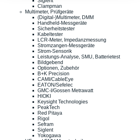
Siglent
Clampman
Multimeter, Prüfgeräte
(Digital-)Multimeter, DMM
Handheld-Messgeräte
Sicherheitstester
Kabeltester
LCR-Meter, Impedanzmessung
Stromzangen-Messgeräte
Strom-Sensorik
Leistungs-Analyse, SMU, Batterietest
Bildgebend
Optionen, Zubehör
B+K Precision
CAMI/CableEye
EATON/Sefelec
GMC-I/Gossen Metrawatt
HIOKI
Keysight Technologies
PeakTech
Red Pitaya
Rigol
Sefram
Siglent
Yokogawa