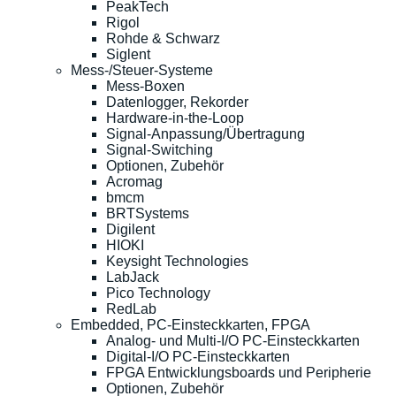
PeakTech
Rigol
Rohde & Schwarz
Siglent
Mess-/Steuer-Systeme
Mess-Boxen
Datenlogger, Rekorder
Hardware-in-the-Loop
Signal-Anpassung/Übertragung
Signal-Switching
Optionen, Zubehör
Acromag
bmcm
BRTSystems
Digilent
HIOKI
Keysight Technologies
LabJack
Pico Technology
RedLab
Embedded, PC-Einsteckkarten, FPGA
Analog- und Multi-I/O PC-Einsteckkarten
Digital-I/O PC-Einsteckkarten
FPGA Entwicklungsboards und Peripherie
Optionen, Zubehör