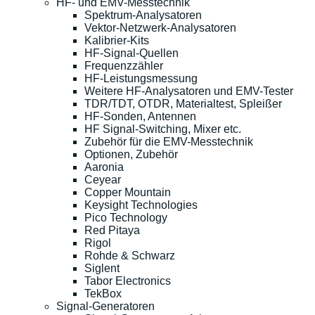
HF- und EMV-Messtechnik
Spektrum-Analysatoren
Vektor-Netzwerk-Analysatoren
Kalibrier-Kits
HF-Signal-Quellen
Frequenzzähler
HF-Leistungsmessung
Weitere HF-Analysatoren und EMV-Tester
TDR/TDT, OTDR, Materialtest, Spleißer
HF-Sonden, Antennen
HF Signal-Switching, Mixer etc.
Zubehör für die EMV-Messtechnik
Optionen, Zubehör
Aaronia
Ceyear
Copper Mountain
Keysight Technologies
Pico Technology
Red Pitaya
Rigol
Rohde & Schwarz
Siglent
Tabor Electronics
TekBox
Signal-Generatoren