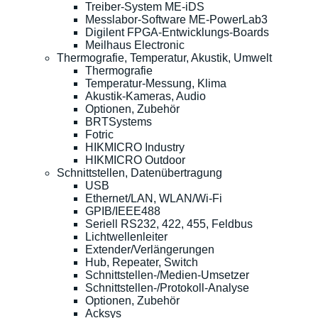
Treiber-System ME-iDS
Messlabor-Software ME-PowerLab3
Digilent FPGA-Entwicklungs-Boards
Meilhaus Electronic
Thermografie, Temperatur, Akustik, Umwelt
Thermografie
Temperatur-Messung, Klima
Akustik-Kameras, Audio
Optionen, Zubehör
BRTSystems
Fotric
HIKMICRO Industry
HIKMICRO Outdoor
Schnittstellen, Datenübertragung
USB
Ethernet/LAN, WLAN/Wi-Fi
GPIB/IEEE488
Seriell RS232, 422, 455, Feldbus
Lichtwellenleiter
Extender/Verlängerungen
Hub, Repeater, Switch
Schnittstellen-/Medien-Umsetzer
Schnittstellen-/Protokoll-Analyse
Optionen, Zubehör
Acksys