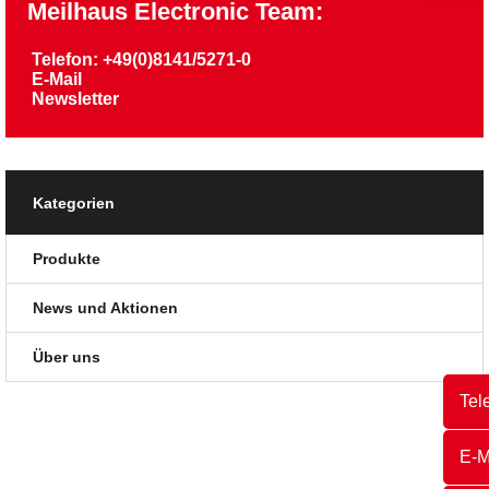
Meilhaus Electronic Team:
Telefon: +49(0)8141/5271-0
E-Mail
Newsletter
Kategorien
Produkte
News und Aktionen
Über uns
Tel
E-M