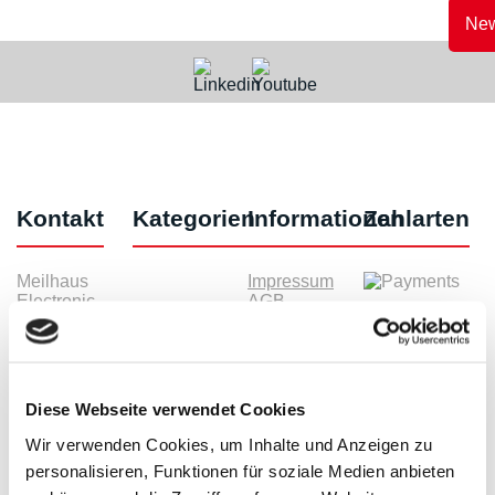
New
Kontakt
Kategorien
Informationen
Zahlarten
Meilhaus
Impressum
Electronic
AGB
GmbH
Datenschutz
Am
Widerruf
Sonnenlicht 2
Zahlarten
82239 Alling
Wir sind
Tel.:
ISO9001:2015-
Diese Webseite verwendet Cookies
+49(0)8141/5271-
zertifiziert
0
Wir verwenden Cookies, um Inhalte und Anzeigen zu
Email:
personalisieren, Funktionen für soziale Medien anbieten
sales@meilhaus.de