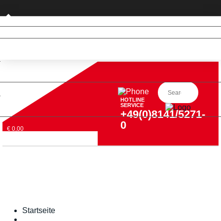
Privatkunde (nur DE)
HOTLINE
SERVICE
+49(0)8141/5271-
0
€ 0,00
Startseite