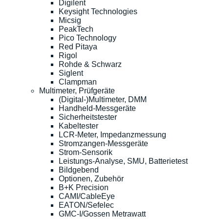
Digilent
Keysight Technologies
Micsig
PeakTech
Pico Technology
Red Pitaya
Rigol
Rohde & Schwarz
Siglent
Clampman
Multimeter, Prüfgeräte
(Digital-)Multimeter, DMM
Handheld-Messgeräte
Sicherheitstester
Kabeltester
LCR-Meter, Impedanzmessung
Stromzangen-Messgeräte
Strom-Sensorik
Leistungs-Analyse, SMU, Batterietest
Bildgebend
Optionen, Zubehör
B+K Precision
CAMI/CableEye
EATON/Sefelec
GMC-I/Gossen Metrawatt