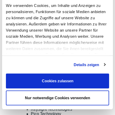
Keysight Technologies
Wir verwenden Cookies, um Inhalte und Anzeigen zu
PeakTech
personalisieren, Funktionen für soziale Medien anbieten
Red Pitaya
Rigol
zu können und die Zugriffe auf unsere Website zu
Sefram
analysieren. Außerdem geben wir Informationen zu Ihrer
Siglent
Verwendung unserer Website an unsere Partner für
Yokogawa
HF- und EMV-Messtechnik
soziale Medien, Werbung und Analysen weiter. Unsere
Spektrum-Analysatoren
Partner führen diese Informationen möglicherweise mit
Vektor-Netzwerk-Analysatoren
weiteren Daten zusammen, die Sie ihnen bereitgestellt
Kalibrier-Kits
HF-Signal-Quellen
haben oder die sie im Rahmen Ihrer Nutzung der Dienste
Frequenzzähler
gesammelt haben.
HF-Leistungsmessung
Details zeigen
Weitere HF-Analysatoren und EMV-Tester
TDR/TDT, OTDR, Materialtest, Spleißer
HF-Sonden, Antennen
Cookies zulassen
HF Signal-Switching, Mixer etc.
Zubehör für die EMV-Messtechnik
Optionen, Zubehör
Aaronia
Nur notwendige Cookies verwenden
Ceyear
Copper Mountain
Keysight Technologies
Pico Technology