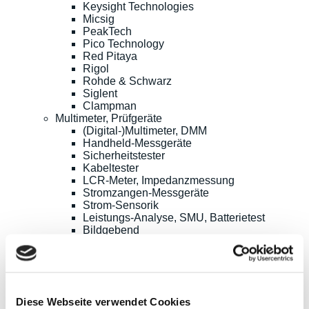
Keysight Technologies
Micsig
PeakTech
Pico Technology
Red Pitaya
Rigol
Rohde & Schwarz
Siglent
Clampman
Multimeter, Prüfgeräte
(Digital-)Multimeter, DMM
Handheld-Messgeräte
Sicherheitstester
Kabeltester
LCR-Meter, Impedanzmessung
Stromzangen-Messgeräte
Strom-Sensorik
Leistungs-Analyse, SMU, Batterietest
Bildgebend
Optionen, Zubehör
B+K Precision
CAMI/CableEye
EATON/Sefelec
GMC-I/Gossen Metrawatt
Diese Webseite verwendet Cookies
HIOKI