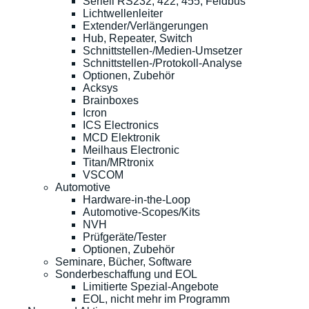
Seriell RS232, 422, 455, Feldbus
Lichtwellenleiter
Extender/Verlängerungen
Hub, Repeater, Switch
Schnittstellen-/Medien-Umsetzer
Schnittstellen-/Protokoll-Analyse
Optionen, Zubehör
Acksys
Brainboxes
Icron
ICS Electronics
MCD Elektronik
Meilhaus Electronic
Titan/MRtronix
VSCOM
Automotive
Hardware-in-the-Loop
Automotive-Scopes/Kits
NVH
Prüfgeräte/Tester
Optionen, Zubehör
Seminare, Bücher, Software
Sonderbeschaffung und EOL
Limitierte Spezial-Angebote
EOL, nicht mehr im Programm