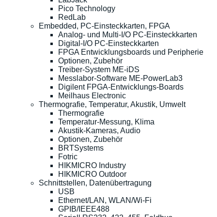
Pico Technology
RedLab
Embedded, PC-Einsteckkarten, FPGA
Analog- und Multi-I/O PC-Einsteckkarten
Digital-I/O PC-Einsteckkarten
FPGA Entwicklungsboards und Peripherie
Optionen, Zubehör
Treiber-System ME-iDS
Messlabor-Software ME-PowerLab3
Digilent FPGA-Entwicklungs-Boards
Meilhaus Electronic
Thermografie, Temperatur, Akustik, Umwelt
Thermografie
Temperatur-Messung, Klima
Akustik-Kameras, Audio
Optionen, Zubehör
BRTSystems
Fotric
HIKMICRO Industry
HIKMICRO Outdoor
Schnittstellen, Datenübertragung
USB
Ethernet/LAN, WLAN/Wi-Fi
GPIB/IEEE488