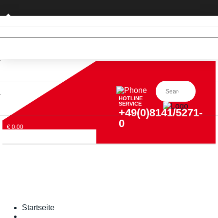
Privatkunde (nur DE)
HOTLINE
SERVICE
+49(0)8141/5271-
0
€ 0,00
Startseite