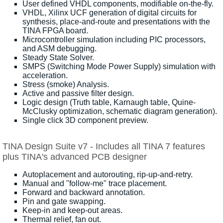
User defined VHDL components, modifiable on-the-fly.
VHDL, Xilinx UCF generation of digital circuits for
synthesis, place-and-route and presentations with the
TINA FPGA board.
Microcontroller simulation including PIC processors,
and ASM debugging.
Steady State Solver.
SMPS (Switching Mode Power Supply) simulation with
acceleration.
Stress (smoke) Analysis.
Active and passive filter design.
Logic design (Truth table, Karnaugh table, Quine-
McClusky optimization, schematic diagram generation).
Single click 3D component preview.
TINA Design Suite v7 - Includes all TINA 7 features
plus TINA's advanced PCB designer
Autoplacement and autorouting, rip-up-and-retry.
Manual and "follow-me" trace placement.
Forward and backward annotation.
Pin and gate swapping.
Keep-in and keep-out areas.
Thermal relief, fan out.