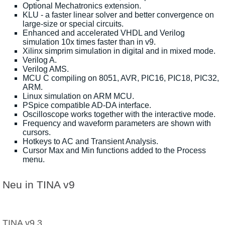
Optional Mechatronics extension.
KLU - a faster linear solver and better convergence on
large-size or special circuits.
Enhanced and accelerated VHDL and Verilog
simulation 10x times faster than in v9.
Xilinx simprim simulation in digital and in mixed mode.
Verilog A.
Verilog AMS.
MCU C compiling on 8051, AVR, PIC16, PIC18, PIC32,
ARM.
Linux simulation on ARM MCU.
PSpice compatible AD-DA interface.
Oscilloscope works together with the interactive mode.
Frequency and waveform parameters are shown with
cursors.
Hotkeys to AC and Transient Analysis.
Cursor Max and Min functions added to the Process
menu.
Neu in TINA v9
TINA v9.3