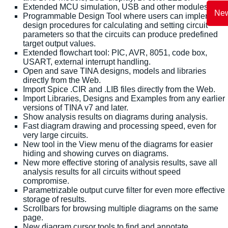
Extended MCU simulation, USB and other modules.
New
Programmable Design Tool where users can implement
design procedures for calculating and setting circuit
parameters so that the circuits can produce predefined
target output values.
Extended flowchart tool: PIC, AVR, 8051, code box,
USART, external interrupt handling.
Open and save TINA designs, models and libraries
directly from the Web.
Import Spice .CIR and .LIB files directly from the Web.
Import Libraries, Designs and Examples from any earlier
versions of TINA v7 and later.
Show analysis results on diagrams during analysis.
Fast diagram drawing and processing speed, even for
very large circuits.
New tool in the View menu of the diagrams for easier
hiding and showing curves on diagrams.
New more effective storing of analysis results, save all
analysis results for all circuits without speed
compromise.
Parametrizable output curve filter for even more effective
storage of results.
Scrollbars for browsing multiple diagrams on the same
page.
New diagram cursor tools to find and annotate