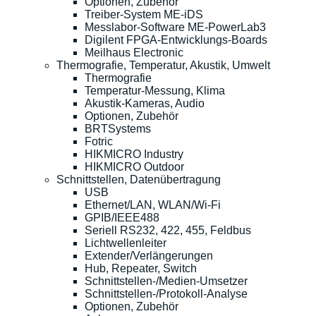
Optionen, Zubehör
Treiber-System ME-iDS
Messlabor-Software ME-PowerLab3
Digilent FPGA-Entwicklungs-Boards
Meilhaus Electronic
Thermografie, Temperatur, Akustik, Umwelt
Thermografie
Temperatur-Messung, Klima
Akustik-Kameras, Audio
Optionen, Zubehör
BRTSystems
Fotric
HIKMICRO Industry
HIKMICRO Outdoor
Schnittstellen, Datenübertragung
USB
Ethernet/LAN, WLAN/Wi-Fi
GPIB/IEEE488
Seriell RS232, 422, 455, Feldbus
Lichtwellenleiter
Extender/Verlängerungen
Hub, Repeater, Switch
Schnittstellen-/Medien-Umsetzer
Schnittstellen-/Protokoll-Analyse
Optionen, Zubehör