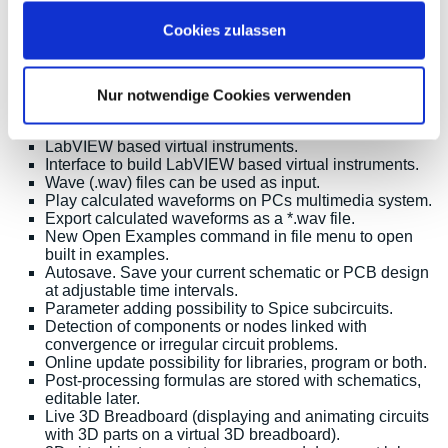
Extended MCU catalog including PIC18, CAN and
more.
Cookies zulassen
Execution time measurement and statistics for Transient
Analysis.
Hyperlinks can be added to schematics and to the
diagram window.
Nur notwendige Cookies verwenden
Extended semiconductor catalog.
Application examples from Texas Instruments.
LabVIEW based virtual instruments.
Interface to build LabVIEW based virtual instruments.
Wave (.wav) files can be used as input.
Play calculated waveforms on PCs multimedia system.
Export calculated waveforms as a *.wav file.
New Open Examples command in file menu to open
built in examples.
Autosave. Save your current schematic or PCB design
at adjustable time intervals.
Parameter adding possibility to Spice subcircuits.
Detection of components or nodes linked with
convergence or irregular circuit problems.
Online update possibility for libraries, program or both.
Post-processing formulas are stored with schematics,
editable later.
Live 3D Breadboard (displaying and animating circuits
with 3D parts on a virtual 3D breadboard).