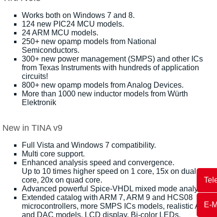
Works both on Windows 7 and 8.
124 new PIC24 MCU models.
24 ARM MCU models.
250+ new opamp models from National
Semiconductors.
300+ new power management (SMPS) and other ICs
from Texas Instruments with hundreds of application
circuits!
800+ new opamp models from Analog Devices.
More than 1000 new inductor models from Würth
Elektronik
New in TINA v9
Full Vista and Windows 7 compatibility.
Multi core support.
Enhanced analysis speed and convergence.
Up to 10 times higher speed on 1 core, 15x on dual
core, 20x on quad core.
Tel
Advanced powerful Spice-VHDL mixed mode analysis.
Extended catalog with ARM 7, ARM 9 and HCS08
E-M
microcontrollers, more SMPS ICs models, realistic ADC
and DAC models, LCD display, Bi-color LEDs.