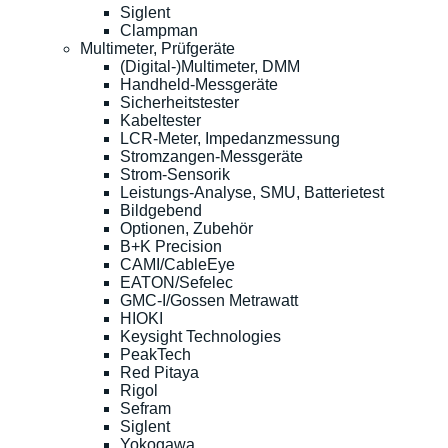
Siglent
Clampman
Multimeter, Prüfgeräte
(Digital-)Multimeter, DMM
Handheld-Messgeräte
Sicherheitstester
Kabeltester
LCR-Meter, Impedanzmessung
Stromzangen-Messgeräte
Strom-Sensorik
Leistungs-Analyse, SMU, Batterietest
Bildgebend
Optionen, Zubehör
B+K Precision
CAMI/CableEye
EATON/Sefelec
GMC-I/Gossen Metrawatt
HIOKI
Keysight Technologies
PeakTech
Red Pitaya
Rigol
Sefram
Siglent
Yokogawa