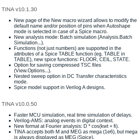
TINA v10.1.30
New page of the New macro wizard allows to modify the
default name and/or position of pins when Autoshape
mode is selected in case of a Spice macro.
New analysis mode: Batch simulation (Analysis.Batch
Simulation...).
Functions (not just numbers) are supported in the
attributes of a Spice TABLE function (eg. TABLE in
TABLE), new spice functions: FLOOR, CEIL, STATE.
Option for saving compressed TSC files
(View.Options...).
Nested sweep option in DC Transfer characteristics
mode.
Spice model support in Verilog A designs.
TINA v10.0.50
Faster MCU simulation, real time simulation of delays.
Verilog-AMS: analog events in digital context.
New format at Fourier analysis: D * cos(kwt + fi).
TINA accepts both M and MEG as mega (1e6), but mega
is always displayed as MEG (Spice).