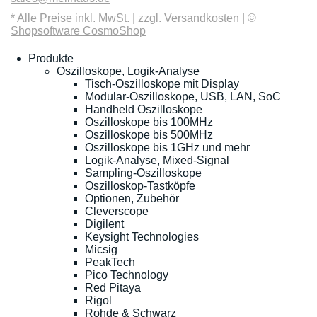
* Alle Preise inkl. MwSt. |
zzgl. Versandkosten
| ©
Shopsoftware CosmoShop
Produkte
Oszilloskope, Logik-Analyse
Tisch-Oszilloskope mit Display
Modular-Oszilloskope, USB, LAN, SoC
Handheld Oszilloskope
Oszilloskope bis 100MHz
Oszilloskope bis 500MHz
Oszilloskope bis 1GHz und mehr
Logik-Analyse, Mixed-Signal
Sampling-Oszilloskope
Oszilloskop-Tastköpfe
Optionen, Zubehör
Cleverscope
Digilent
Keysight Technologies
Micsig
PeakTech
Pico Technology
Red Pitaya
Rigol
Rohde & Schwarz