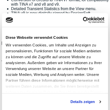
with TINA v7 and v8 and v9.
Detailed Transient Statistics from the View menu.
TINA v9 is now digitally signed by DesignSoft.
PCB Design:
G-Code export of PCB designs for creating control
files for milling machines.
Extended PCB footprint catalog.
Diese Webseite verwendet Cookies
Neu in TINA v8 and TINA Design Suite v8
Wir verwenden Cookies, um Inhalte und Anzeigen zu
personalisieren, Funktionen für soziale Medien anbieten
zu können und die Zugriffe auf unsere Website zu
TINA v8
analysieren. Außerdem geben wir Informationen zu Ihrer
Verwendung unserer Website an unsere Partner für
Vista style installation and folder scheme.
soziale Medien, Werbung und Analysen weiter. Unsere
Behavioral building blocks, nonlinear controlled
sources.
Partner führen diese Informationen möglicherweise mit
Powerful Spice-VHDL co-simulation including MCUs.
weiteren Daten zusammen, die Sie ihnen bereitgestellt
Finite State Machine (FSM) editor with VHDL
haben oder die sie im Rahmen Ihrer Nutzung der Dienste
generation.
Flowchart editor and debugger for controlling MCUs (in
gesammelt haben.
Details zeigen
v8.0 for PIC MCUs only).
Any number of MCUs in one circuit.