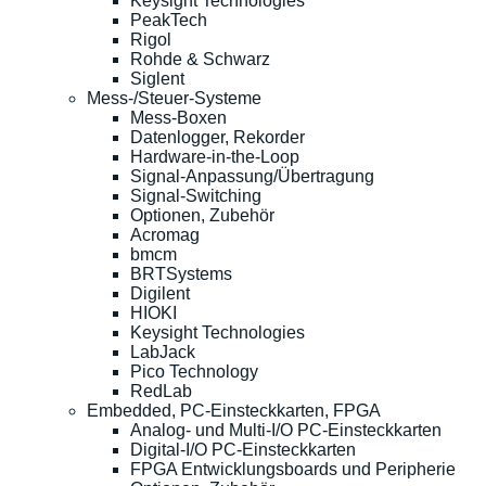
Keysight Technologies
PeakTech
Rigol
Rohde & Schwarz
Siglent
Mess-/Steuer-Systeme
Mess-Boxen
Datenlogger, Rekorder
Hardware-in-the-Loop
Signal-Anpassung/Übertragung
Signal-Switching
Optionen, Zubehör
Acromag
bmcm
BRTSystems
Digilent
HIOKI
Keysight Technologies
LabJack
Pico Technology
RedLab
Embedded, PC-Einsteckkarten, FPGA
Analog- und Multi-I/O PC-Einsteckkarten
Digital-I/O PC-Einsteckkarten
FPGA Entwicklungsboards und Peripherie