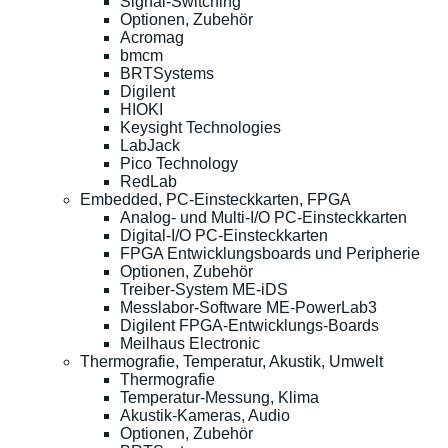
Signal-Switching
Optionen, Zubehör
Acromag
bmcm
BRTSystems
Digilent
HIOKI
Keysight Technologies
LabJack
Pico Technology
RedLab
Embedded, PC-Einsteckkarten, FPGA
Analog- und Multi-I/O PC-Einsteckkarten
Digital-I/O PC-Einsteckkarten
FPGA Entwicklungsboards und Peripherie
Optionen, Zubehör
Treiber-System ME-iDS
Messlabor-Software ME-PowerLab3
Digilent FPGA-Entwicklungs-Boards
Meilhaus Electronic
Thermografie, Temperatur, Akustik, Umwelt
Thermografie
Temperatur-Messung, Klima
Akustik-Kameras, Audio
Optionen, Zubehör