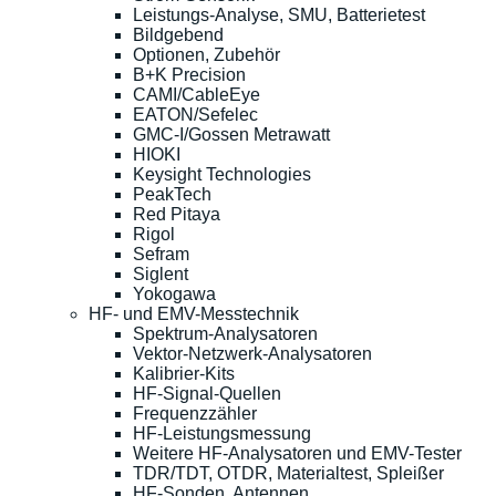
Leistungs-Analyse, SMU, Batterietest
Bildgebend
Optionen, Zubehör
B+K Precision
CAMI/CableEye
EATON/Sefelec
GMC-I/Gossen Metrawatt
HIOKI
Keysight Technologies
PeakTech
Red Pitaya
Rigol
Sefram
Siglent
Yokogawa
HF- und EMV-Messtechnik
Spektrum-Analysatoren
Vektor-Netzwerk-Analysatoren
Kalibrier-Kits
HF-Signal-Quellen
Frequenzzähler
HF-Leistungsmessung
Weitere HF-Analysatoren und EMV-Tester
TDR/TDT, OTDR, Materialtest, Spleißer
HF-Sonden, Antennen