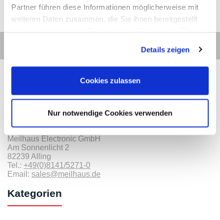
Partner führen diese Informationen möglicherweise mit
weiteren Daten zusammen, die Sie ihnen bereitgestellt
haben oder die sie im Rahmen Ihrer Nutzung der Dienste
gesammelt haben.
Details zeigen
Cookies zulassen
Kontakt
Nur notwendige Cookies verwenden
Meilhaus Electronic GmbH
Am Sonnenlicht 2
82239 Alling
Tel.:
+49(0)8141/5271-0
Email:
sales@meilhaus.de
Kategorien