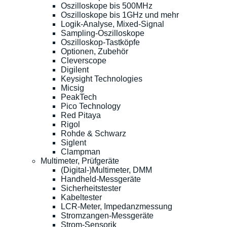
Oszilloskope bis 500MHz
Oszilloskope bis 1GHz und mehr
Logik-Analyse, Mixed-Signal
Sampling-Oszilloskope
Oszilloskop-Tastköpfe
Optionen, Zubehör
Cleverscope
Digilent
Keysight Technologies
Micsig
PeakTech
Pico Technology
Red Pitaya
Rigol
Rohde & Schwarz
Siglent
Clampman
Multimeter, Prüfgeräte
(Digital-)Multimeter, DMM
Handheld-Messgeräte
Sicherheitstester
Kabeltester
LCR-Meter, Impedanzmessung
Stromzangen-Messgeräte
Strom-Sensorik