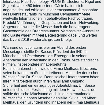
Interfaces, Pico Technology, PLUG-IN Electronic, Rigol und
Siglent. Über 450 interessierte Gäste hatten sich
angemeldet und erhielten in der entspannten Atmosphäre
des Drehrestaurants im Münchner Olympiaturm viele
wertvolle Informationen in gehaltvollen Fachvorträgen,
Produkt-Vorführungen, Gesprächen und beim Networking.
Abgerundet wurde die Messe durch die hervorragende
Gastronomie des Drehrestaurants. Veranstalter, Aussteller
und Gäste waren mit viel Begeisterung dabei und werten
das Event 2019 wieder als großen Erfolg.
Während der Jubiläumsfeier am Abend des ersten
Messetages stellte Dr. Sasse, Präsident der IHK für
München und Oberbayern, als Ehrengast in seiner
Ansprache den Mittelstand in den Fokus. Mittelständische
Firmen, insbesondere inhabergeführte
Familienunternehmen wie die Firma Meilhaus Electronic
seien bekanntermaßen der treibende Motor der deutschen
Wirtschaft, so Dr. Sasse. Denn solche Unternehmen böten
Ihren Mitarbeitern durch ihren familiären Umgang
Sicherheit und ein einzigartiges Arbeitsklima. Dr. Sasse
unterstrich diese Feststellung mit dem Hinweis, dass der
solide deutsche Mittelstand auch in der internationalen
Wirtschaft ein hohes Ansehen genieße. Silvia und Albert
Meilhaus, den Gründern und Inhabern der Firma Meilhaus