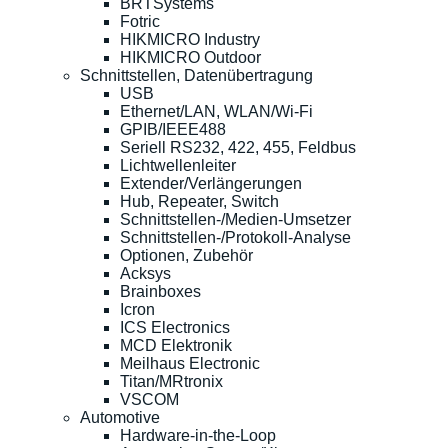
BRTSystems
Fotric
HIKMICRO Industry
HIKMICRO Outdoor
Schnittstellen, Datenübertragung
USB
Ethernet/LAN, WLAN/Wi-Fi
GPIB/IEEE488
Seriell RS232, 422, 455, Feldbus
Lichtwellenleiter
Extender/Verlängerungen
Hub, Repeater, Switch
Schnittstellen-/Medien-Umsetzer
Schnittstellen-/Protokoll-Analyse
Optionen, Zubehör
Acksys
Brainboxes
Icron
ICS Electronics
MCD Elektronik
Meilhaus Electronic
Titan/MRtronix
VSCOM
Automotive
Hardware-in-the-Loop