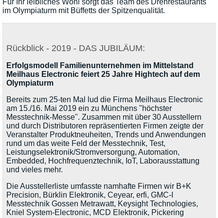
Für Ihr leibliches Wohl sorgt das Team des Drehrestaurants
im Olympiaturm mit Büffetts der Spitzenqualität.
Rückblick - 2019 - DAS JUBILÄUM:
Erfolgsmodell Familienunternehmen im Mittelstand
Meilhaus Electronic feiert 25 Jahre Hightech auf dem
Olympiaturm
Bereits zum 25-ten Mal lud die Firma Meilhaus Electronic
am 15./16. Mai 2019 ein zu Münchens "höchster
Messtechnik-Messe". Zusammen mit über 30 Ausstellern
und durch Distributoren repräsentierten Firmen zeigte der
Veranstalter Produktneuheiten, Trends und Anwendungen
rund um das weite Feld der Messtechnik, Test,
Leistungselektronik/Stromversorgung, Automation,
Embedded, Hochfrequenztechnik, IoT, Laborausstattung
und vieles mehr.
Die Ausstellerliste umfasste namhafte Firmen wir B+K
Precision, Bürklin Elektronik, Ceyear, erfi, GMC-I
Messtechnik Gossen Metrawatt, Keysight Technologies,
Kniel System-Electronic, MCD Elektronik, Pickering