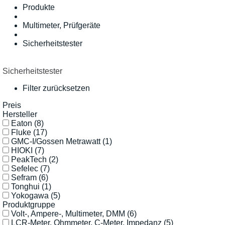
Produkte
Multimeter, Prüfgeräte
Sicherheitstester
Sicherheitstester
Filter zurücksetzen
Preis
Hersteller
Eaton
(8)
Fluke
(17)
GMC-I/Gossen Metrawatt
(1)
HIOKI
(7)
PeakTech
(2)
Sefelec
(7)
Sefram
(6)
Tonghui
(1)
Yokogawa
(5)
Produktgruppe
Volt-, Ampere-, Multimeter, DMM
(6)
LCR-Meter, Ohmmeter, C-Meter, Impedanz
(5)