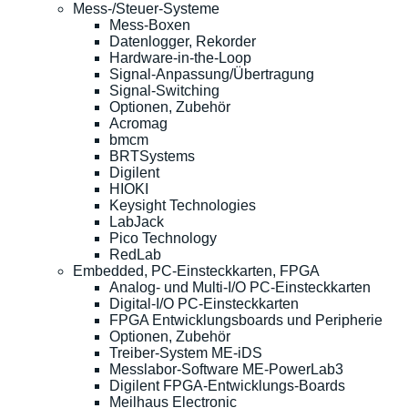
Mess-/Steuer-Systeme
Mess-Boxen
Datenlogger, Rekorder
Hardware-in-the-Loop
Signal-Anpassung/Übertragung
Signal-Switching
Optionen, Zubehör
Acromag
bmcm
BRTSystems
Digilent
HIOKI
Keysight Technologies
LabJack
Pico Technology
RedLab
Embedded, PC-Einsteckkarten, FPGA
Analog- und Multi-I/O PC-Einsteckkarten
Digital-I/O PC-Einsteckkarten
FPGA Entwicklungsboards und Peripherie
Optionen, Zubehör
Treiber-System ME-iDS
Messlabor-Software ME-PowerLab3
Digilent FPGA-Entwicklungs-Boards
Meilhaus Electronic