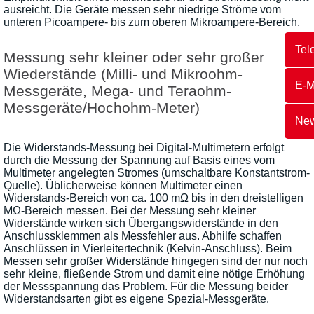
ausreicht. Die Geräte messen sehr niedrige Ströme vom
unteren Picoampere- bis zum oberen Mikroampere-Bereich.
Tel
Messung sehr kleiner oder sehr großer
Wiederstände (Milli- und Mikroohm-
E-M
Messgeräte, Mega- und Teraohm-
Messgeräte/Hochohm-Meter)
New
Die Widerstands-Messung bei Digital-Multimetern erfolgt
durch die Messung der Spannung auf Basis eines vom
Multimeter angelegten Stromes (umschaltbare Konstantstrom-
Quelle). Üblicherweise können Multimeter einen
Widerstands-Bereich von ca. 100 mΩ bis in den dreistelligen
MΩ-Bereich messen. Bei der Messung sehr kleiner
Widerstände wirken sich Übergangswiderstände in den
Anschlussklemmen als Messfehler aus. Abhilfe schaffen
Anschlüssen in Vierleitertechnik (Kelvin-Anschluss). Beim
Messen sehr großer Widerstände hingegen sind der nur noch
sehr kleine, fließende Strom und damit eine nötige Erhöhung
der Messspannung das Problem. Für die Messung beider
Widerstandsarten gibt es eigene Spezial-Messgeräte.