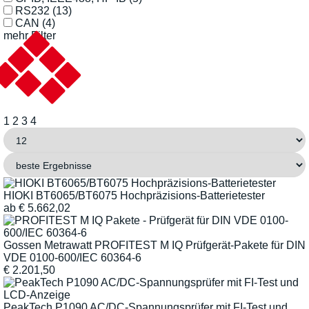
RS232
(13)
CAN
(4)
mehr Filter
1
2
3
4
HIOKI BT6065/BT6075 Hochpräzisions-Batterietester
ab
€
5.662,02
Gossen Metrawatt PROFITEST M IQ Prüfgerät-Pakete für DIN
VDE 0100-600/IEC 60364-6
€
2.201,50
PeakTech P1090 AC/DC-Spannungsprüfer mit FI-Test und