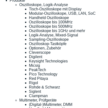
Produkte
Oszilloskope, Logik-Analyse
Tisch-Oszilloskope mit Display
Modular-Oszilloskope, USB, LAN, SoC
Handheld Oszilloskope
Oszilloskope bis 100MHz
Oszilloskope bis 500MHz
Oszilloskope bis 1GHz und mehr
Logik-Analyse, Mixed-Signal
Sampling-Oszilloskope
Oszilloskop-Tastköpfe
Optionen, Zubehör
Cleverscope
Digilent
Keysight Technologies
Micsig
PeakTech
Pico Technology
Red Pitaya
Rigol
Rohde & Schwarz
Siglent
Clampman
Multimeter, Prüfgeräte
(Digital-)Multimeter, DMM