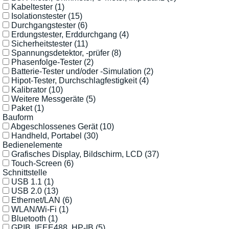
Kabeltester
(1)
Isolationstester
(15)
Durchgangstester
(6)
Erdungstester, Erddurchgang
(4)
Sicherheitstester
(11)
Spannungsdetektor, -prüfer
(8)
Phasenfolge-Tester
(2)
Batterie-Tester und/oder -Simulation
(2)
Hipot-Tester, Durchschlagfestigkeit
(4)
Kalibrator
(10)
Weitere Messgeräte
(5)
Paket
(1)
Bauform
Abgeschlossenes Gerät
(10)
Handheld, Portabel
(30)
Bedienelemente
Grafisches Display, Bildschirm, LCD
(37)
Touch-Screen
(6)
Schnittstelle
USB 1.1
(1)
USB 2.0
(13)
Ethernet/LAN
(6)
WLAN/Wi-Fi
(1)
Bluetooth
(1)
GPIB, IEEE488, HP-IB
(5)