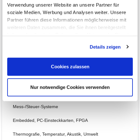
Verwendung unserer Website an unsere Partner für
Strom-Sensorik
soziale Medien, Werbung und Analysen weiter. Unsere
Partner führen diese Informationen möglicherweise mit
Leistungs-Analyse, SMU, Batterietest
weiteren Daten zusammen, die Sie ihnen bereitgestellt
haben oder die sie im Rahmen Ihrer Nutzung der Dienste
Bildgebend
gesammelt haben.
Details zeigen
Optionen, Zubehör
HF- und EMV-Messtechnik
Cookies zulassen
Signal-Generatoren
Nur notwendige Cookies verwenden
Labornetzteile, Power
Mess-/Steuer-Systeme
Embedded, PC-Einsteckkarten, FPGA
Thermografie, Temperatur, Akustik, Umwelt