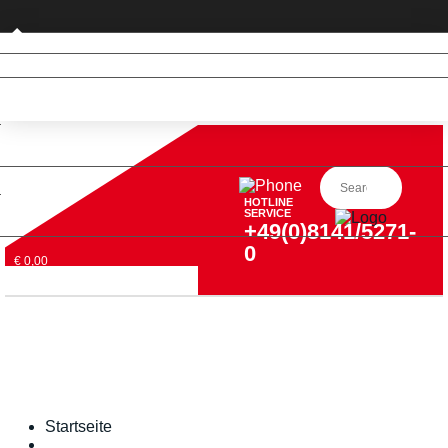
Privatkunde (nur DE)
HOTLINE
SERVICE
+49(0)8141/5271-
0
€ 0,00
Startseite