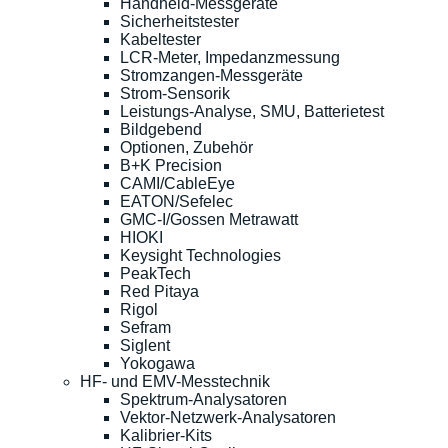
Handheld-Messgeräte
Sicherheitstester
Kabeltester
LCR-Meter, Impedanzmessung
Stromzangen-Messgeräte
Strom-Sensorik
Leistungs-Analyse, SMU, Batterietest
Bildgebend
Optionen, Zubehör
B+K Precision
CAMI/CableEye
EATON/Sefelec
GMC-I/Gossen Metrawatt
HIOKI
Keysight Technologies
PeakTech
Red Pitaya
Rigol
Sefram
Siglent
Yokogawa
HF- und EMV-Messtechnik
Spektrum-Analysatoren
Vektor-Netzwerk-Analysatoren
Kalibrier-Kits