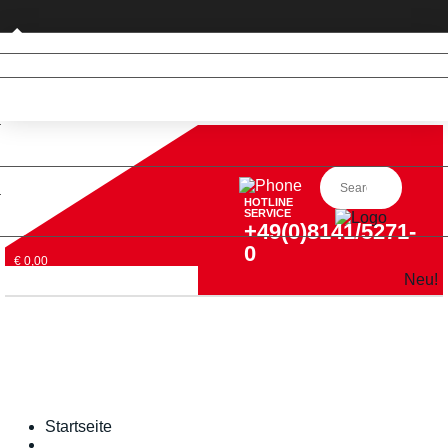
Privatkunde (nur DE)
HOTLINE
SERVICE
+49(0)8141/5271-
0
€ 0,00
Neu!
Startseite