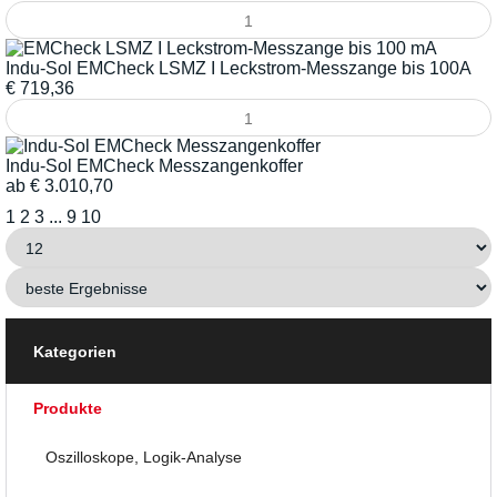
Indu-Sol EMCheck LSMZ I Leckstrom-Messzange bis 100A
€
719,36
Indu-Sol EMCheck Messzangenkoffer
ab
€
3.010,70
1
2
3
...
9
10
Kategorien
Produkte
Oszilloskope, Logik-Analyse