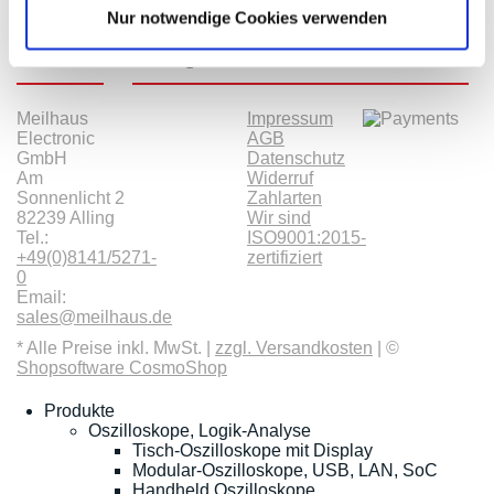
Nur notwendige Cookies verwenden
Kontakt
Kategorien
Informationen
Zahlarten
Meilhaus
Impressum
Electronic
AGB
GmbH
Datenschutz
Am
Widerruf
Sonnenlicht 2
Zahlarten
82239 Alling
Wir sind
Tel.:
ISO9001:2015-
+49(0)8141/5271-
zertifiziert
0
Email:
sales@meilhaus.de
* Alle Preise inkl. MwSt. |
zzgl. Versandkosten
| ©
Shopsoftware CosmoShop
Produkte
Oszilloskope, Logik-Analyse
Tisch-Oszilloskope mit Display
Modular-Oszilloskope, USB, LAN, SoC
Handheld Oszilloskope