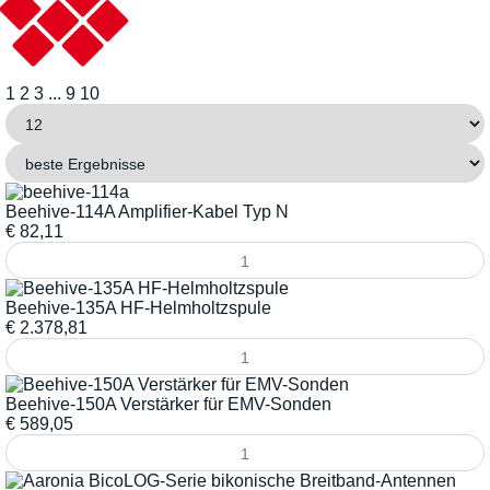
1
2
3
...
9
10
Beehive-114A Amplifier-Kabel Typ N
€
82,11
Beehive-135A HF-Helmholtzspule
€
2.378,81
Beehive-150A Verstärker für EMV-Sonden
€
589,05