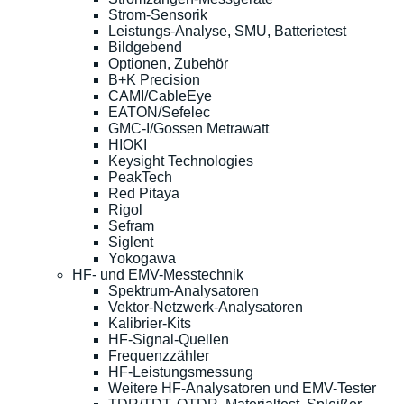
Strom-Sensorik
Leistungs-Analyse, SMU, Batterietest
Bildgebend
Optionen, Zubehör
B+K Precision
CAMI/CableEye
EATON/Sefelec
GMC-I/Gossen Metrawatt
HIOKI
Keysight Technologies
PeakTech
Red Pitaya
Rigol
Sefram
Siglent
Yokogawa
HF- und EMV-Messtechnik
Spektrum-Analysatoren
Vektor-Netzwerk-Analysatoren
Kalibrier-Kits
HF-Signal-Quellen
Frequenzzähler
HF-Leistungsmessung
Weitere HF-Analysatoren und EMV-Tester