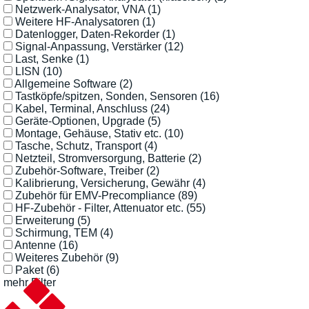
Netzwerk-Analysator, VNA
(1)
Weitere HF-Analysatoren
(1)
Datenlogger, Daten-Rekorder
(1)
Signal-Anpassung, Verstärker
(12)
Last, Senke
(1)
LISN
(10)
Allgemeine Software
(2)
Tastköpfe/spitzen, Sonden, Sensoren
(16)
Kabel, Terminal, Anschluss
(24)
Geräte-Optionen, Upgrade
(5)
Montage, Gehäuse, Stativ etc.
(10)
Tasche, Schutz, Transport
(4)
Netzteil, Stromversorgung, Batterie
(2)
Zubehör-Software, Treiber
(2)
Kalibrierung, Versicherung, Gewähr
(4)
Zubehör für EMV-Precompliance
(89)
HF-Zubehör - Filter, Attenuator etc.
(55)
Erweiterung
(5)
Schirmung, TEM
(4)
Antenne
(16)
Weiteres Zubehör
(9)
Paket
(6)
mehr Filter