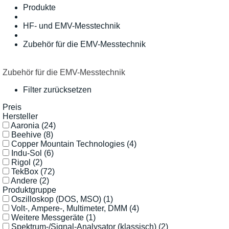
Produkte
HF- und EMV-Messtechnik
Zubehör für die EMV-Messtechnik
Zubehör für die EMV-Messtechnik
Filter zurücksetzen
Preis
Hersteller
Aaronia
(24)
Beehive
(8)
Copper Mountain Technologies
(4)
Indu-Sol
(6)
Rigol
(2)
TekBox
(72)
Andere
(2)
Produktgruppe
Oszilloskop (DOS, MSO)
(1)
Volt-, Ampere-, Multimeter, DMM
(4)
Weitere Messgeräte
(1)
Spektrum-/Signal-Analysator (klassisch)
(2)