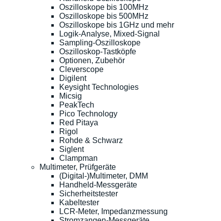
Oszilloskope bis 100MHz
Oszilloskope bis 500MHz
Oszilloskope bis 1GHz und mehr
Logik-Analyse, Mixed-Signal
Sampling-Oszilloskope
Oszilloskop-Tastköpfe
Optionen, Zubehör
Cleverscope
Digilent
Keysight Technologies
Micsig
PeakTech
Pico Technology
Red Pitaya
Rigol
Rohde & Schwarz
Siglent
Clampman
Multimeter, Prüfgeräte
(Digital-)Multimeter, DMM
Handheld-Messgeräte
Sicherheitstester
Kabeltester
LCR-Meter, Impedanzmessung
Stromzangen-Messgeräte