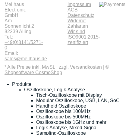
Meilhaus
Impressum
Electronic
AGB
GmbH
Datenschutz
Am
Widerruf
Sonnenlicht 2
Zahlarten
82239 Alling
Wir sind
Tel.:
ISO9001:2015-
+49(0)8141/5271-
zertifiziert
0
Email:
sales@meilhaus.de
* Alle Preise inkl. MwSt. |
zzgl. Versandkosten
| ©
Shopsoftware CosmoShop
Produkte
Oszilloskope, Logik-Analyse
Tisch-Oszilloskope mit Display
Modular-Oszilloskope, USB, LAN, SoC
Handheld Oszilloskope
Oszilloskope bis 100MHz
Oszilloskope bis 500MHz
Oszilloskope bis 1GHz und mehr
Logik-Analyse, Mixed-Signal
Sampling-Oszilloskope