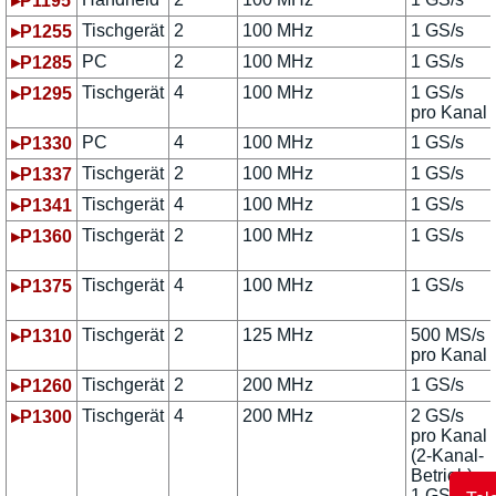
▸P1195
Tischgerät
2
100 MHz
1 GS/s
▸P1255
PC
2
100 MHz
1 GS/s
▸P1285
Tischgerät
4
100 MHz
1 GS/s
▸P1295
pro Kanal
PC
4
100 MHz
1 GS/s
▸P1330
Tischgerät
2
100 MHz
1 GS/s
▸P1337
Tischgerät
4
100 MHz
1 GS/s
▸P1341
Tischgerät
2
100 MHz
1 GS/s
▸P1360
Tischgerät
4
100 MHz
1 GS/s
▸P1375
Tischgerät
2
125 MHz
500 MS/s
▸P1310
pro Kanal
Tischgerät
2
200 MHz
1 GS/s
▸P1260
Tischgerät
4
200 MHz
2 GS/s
▸P1300
pro Kanal
(2-Kanal-
Betrieb),
1 GS/s