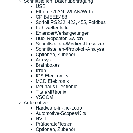
Schnittstellen, Datenübertragung
USB
Ethernet/LAN, WLAN/Wi-Fi
GPIB/IEEE488
Seriell RS232, 422, 455, Feldbus
Lichtwellenleiter
Extender/Verlängerungen
Hub, Repeater, Switch
Schnittstellen-/Medien-Umsetzer
Schnittstellen-/Protokoll-Analyse
Optionen, Zubehör
Acksys
Brainboxes
Icron
ICS Electronics
MCD Elektronik
Meilhaus Electronic
Titan/MRtronix
VSCOM
Automotive
Hardware-in-the-Loop
Automotive-Scopes/Kits
NVH
Prüfgeräte/Tester
Optionen, Zubehör