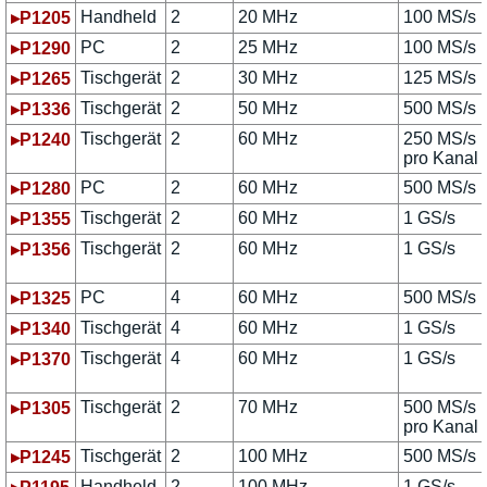
Handheld
2
20 MHz
100 MS/s
▸P1205
PC
2
25 MHz
100 MS/s
▸P1290
Tischgerät
2
30 MHz
125 MS/s
▸P1265
Tischgerät
2
50 MHz
500 MS/s
▸P1336
Tischgerät
2
60 MHz
250 MS/s
▸P1240
pro Kanal
PC
2
60 MHz
500 MS/s
▸P1280
Tischgerät
2
60 MHz
1 GS/s
▸P1355
Tischgerät
2
60 MHz
1 GS/s
▸P1356
PC
4
60 MHz
500 MS/s
▸P1325
Tischgerät
4
60 MHz
1 GS/s
▸P1340
Tischgerät
4
60 MHz
1 GS/s
▸P1370
Tischgerät
2
70 MHz
500 MS/s
▸P1305
pro Kanal
Tischgerät
2
100 MHz
500 MS/s
▸P1245
Handheld
2
100 MHz
1 GS/s