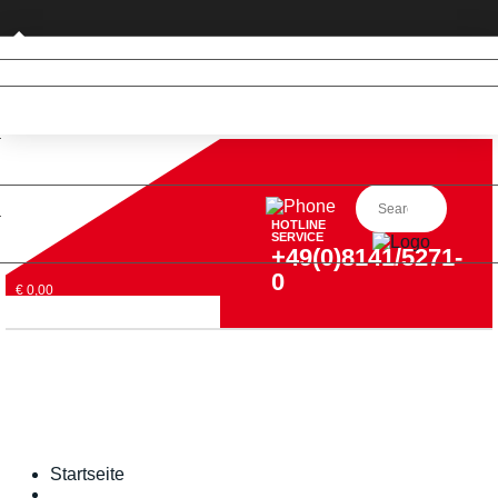
Privatkunde (nur DE)
HOTLINE
SERVICE
+49(0)8141/5271-
0
€ 0,00
Startseite