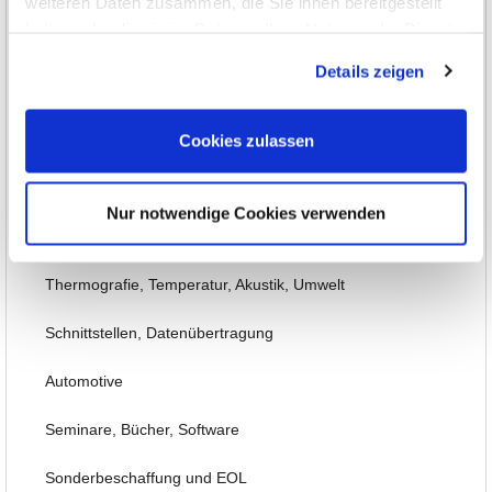
weiteren Daten zusammen, die Sie ihnen bereitgestellt
haben oder die sie im Rahmen Ihrer Nutzung der Dienste
HF- und EMV-Messtechnik
gesammelt haben.
Details zeigen
Signal-Generatoren
Labornetzteile, Power
Cookies zulassen
Mess-/Steuer-Systeme
Nur notwendige Cookies verwenden
Embedded, PC-Einsteckkarten, FPGA
Thermografie, Temperatur, Akustik, Umwelt
Schnittstellen, Datenübertragung
Automotive
Seminare, Bücher, Software
Sonderbeschaffung und EOL