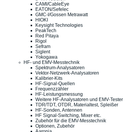
CAMI/CableEye
EATON/Sefelec
GMC-I/Gossen Metrawatt
HIOKI
Keysight Technologies
PeakTech
Red Pitaya
Rigol
Sefram
Siglent
Yokogawa
HF- und EMV-Messtechnik
Spektrum-Analysatoren
Vektor-Netzwerk-Analysatoren
Kalibrier-Kits
HF-Signal-Quellen
Frequenzzähler
HF-Leistungsmessung
Weitere HF-Analysatoren und EMV-Tester
TDR/TDT, OTDR, Materialtest, Spleißer
HF-Sonden, Antennen
HF Signal-Switching, Mixer etc.
Zubehör für die EMV-Messtechnik
Optionen, Zubehör
Aaronia