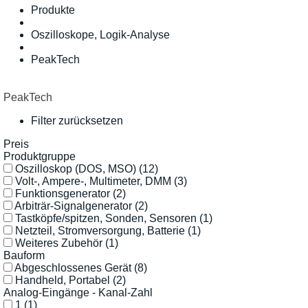
Produkte
Oszilloskope, Logik-Analyse
PeakTech
PeakTech
Filter zurücksetzen
Preis
Produktgruppe
Oszilloskop (DOS, MSO)
(12)
Volt-, Ampere-, Multimeter, DMM
(3)
Funktionsgenerator
(2)
Arbiträr-Signalgenerator
(2)
Tastköpfe/spitzen, Sonden, Sensoren
(1)
Netzteil, Stromversorgung, Batterie
(1)
Weiteres Zubehör
(1)
Bauform
Abgeschlossenes Gerät
(8)
Handheld, Portabel
(2)
Analog-Eingänge - Kanal-Zahl
1
(1)