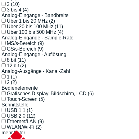
2
(10)
3 bis 4
(4)
Analog-Eingänge - Bandbreite
Über 1 bis 20 MHz
(2)
Über 20 bis 100 MHz
(11)
Über 100 bis 500 MHz
(4)
Analog-Eingänge - Sample-Rate
MS/s-Bereich
(9)
GS/s-Bereich
(9)
Analog-Eingänge - Auflösung
8 bit
(11)
12 bit
(2)
Analog-Ausgänge - Kanal-Zahl
1
(1)
2
(2)
Bedienelemente
Grafisches Display, Bildschirm, LCD
(6)
Touch-Screen
(5)
Schnittstelle
USB 1.1
(1)
USB 2.0
(12)
Ethernet/LAN
(9)
WLAN/Wi-Fi
(2)
mehr Filter