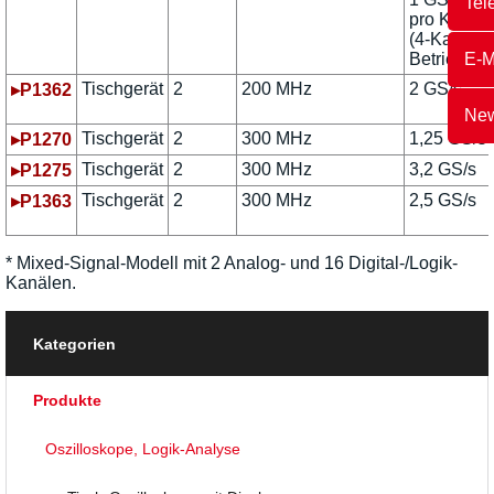
Tel
pro Kanal
(4-Kanal-
E-M
Betrieb)
Tischgerät
2
200 MHz
2 GS/s
▸P1362
New
Tischgerät
2
300 MHz
1,25 GS/s
▸P1270
Tischgerät
2
300 MHz
3,2 GS/s
▸P1275
Tischgerät
2
300 MHz
2,5 GS/s
▸P1363
* Mixed-Signal-Modell mit 2 Analog- und 16 Digital-/Logik-
Kanälen.
Kategorien
Produkte
Oszilloskope, Logik-Analyse