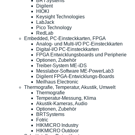
BRTSystems
Digilent
HIOKI
Keysight Technologies
LabJack
Pico Technology
RedLab
Embedded, PC-Einsteckkarten, FPGA
Analog- und Multi-I/O PC-Einsteckkarten
Digital-I/O PC-Einsteckkarten
FPGA Entwicklungsboards und Peripherie
Optionen, Zubehör
Treiber-System ME-iDS
Messlabor-Software ME-PowerLab3
Digilent FPGA-Entwicklungs-Boards
Meilhaus Electronic
Thermografie, Temperatur, Akustik, Umwelt
Thermografie
Temperatur-Messung, Klima
Akustik-Kameras, Audio
Optionen, Zubehör
BRTSystems
Fotric
HIKMICRO Industry
HIKMICRO Outdoor