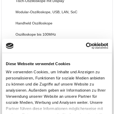
Tisch-Oszilloskope mit Display
Modular-Oszilloskope, USB, LAN, SoC
Handheld Oszilloskope
Oszilloskope bis 100MHz
Oszilloskope bis 500MHz
Oszilloskope bis 1GHz und mehr
Diese Webseite verwendet Cookies
Logik-Analyse, Mixed-Signal
Wir verwenden Cookies, um Inhalte und Anzeigen zu
personalisieren, Funktionen für soziale Medien anbieten
Sampling-Oszilloskope
zu können und die Zugriffe auf unsere Website zu
analysieren. Außerdem geben wir Informationen zu Ihrer
Oszilloskop-Tastköpfe
Verwendung unserer Website an unsere Partner für
Optionen, Zubehör
soziale Medien, Werbung und Analysen weiter. Unsere
Partner führen diese Informationen möglicherweise mit
Multimeter, Prüfgeräte