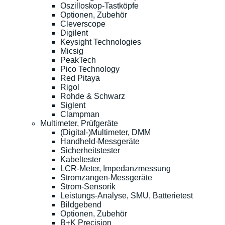
Oszilloskop-Tastköpfe
Optionen, Zubehör
Cleverscope
Digilent
Keysight Technologies
Micsig
PeakTech
Pico Technology
Red Pitaya
Rigol
Rohde & Schwarz
Siglent
Clampman
Multimeter, Prüfgeräte
(Digital-)Multimeter, DMM
Handheld-Messgeräte
Sicherheitstester
Kabeltester
LCR-Meter, Impedanzmessung
Stromzangen-Messgeräte
Strom-Sensorik
Leistungs-Analyse, SMU, Batterietest
Bildgebend
Optionen, Zubehör
B+K Precision