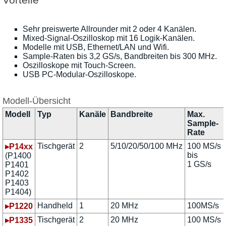
Sehr preiswerte Allrounder mit 2 oder 4 Kanälen.
Mixed-Signal-Oszilloskop mit 16 Logik-Kanälen.
Modelle mit USB, Ethernet/LAN und Wifi.
Sample-Raten bis 3,2 GS/s, Bandbreiten bis 300 MHz.
Oszilloskope mit Touch-Screen.
USB PC-Modular-Oszilloskope.
Modell-Übersicht
Modell
Typ
Kanäle
Bandbreite
Max.
Sample-
Rate
Tischgerät
2
5/10/20/50/100 MHz
100 MS/s
▸P14xx
bis
(P1400
1 GS/s
P1401
P1402
P1403
P1404)
Handheld
1
20 MHz
100MS/s
▸P1220
Tischgerät
2
20 MHz
100 MS/s
▸P1335