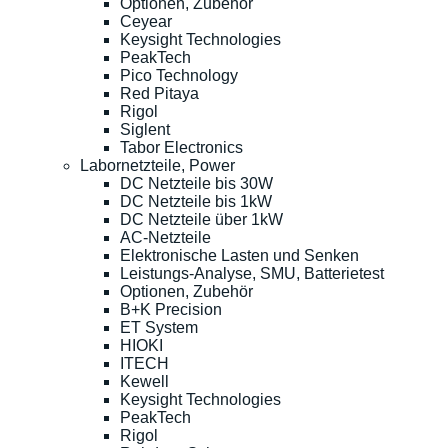
Optionen, Zubehör
Ceyear
Keysight Technologies
PeakTech
Pico Technology
Red Pitaya
Rigol
Siglent
Tabor Electronics
Labornetzteile, Power
DC Netzteile bis 30W
DC Netzteile bis 1kW
DC Netzteile über 1kW
AC-Netzteile
Elektronische Lasten und Senken
Leistungs-Analyse, SMU, Batterietest
Optionen, Zubehör
B+K Precision
ET System
HIOKI
ITECH
Kewell
Keysight Technologies
PeakTech
Rigol