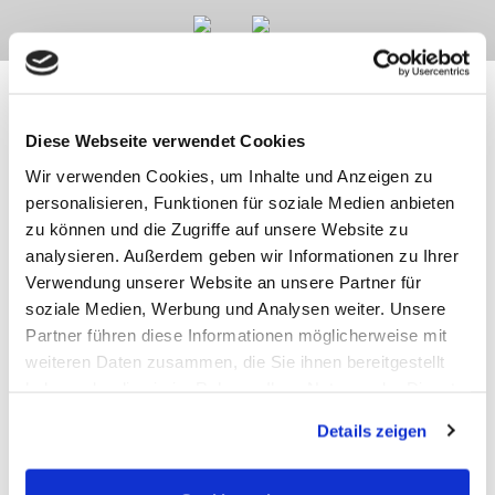
Diese Webseite verwendet Cookies
Kontakt
Kategorien
Informationen
Zahlarten
Wir verwenden Cookies, um Inhalte und Anzeigen zu
personalisieren, Funktionen für soziale Medien anbieten
zu können und die Zugriffe auf unsere Website zu
Meilhaus
Impressum
analysieren. Außerdem geben wir Informationen zu Ihrer
Electronic
AGB
GmbH
Datenschutz
Verwendung unserer Website an unsere Partner für
Am
Widerruf
soziale Medien, Werbung und Analysen weiter. Unsere
Sonnenlicht 2
Zahlarten
Partner führen diese Informationen möglicherweise mit
82239 Alling
Wir sind
Tel.:
ISO9001:2015-
weiteren Daten zusammen, die Sie ihnen bereitgestellt
+49(0)8141/5271-
zertifiziert
haben oder die sie im Rahmen Ihrer Nutzung der Dienste
0
gesammelt haben.
Email:
Details zeigen
sales@meilhaus.de
* Alle Preise inkl. MwSt. |
zzgl. Versandkosten
| ©
Shopsoftware CosmoShop