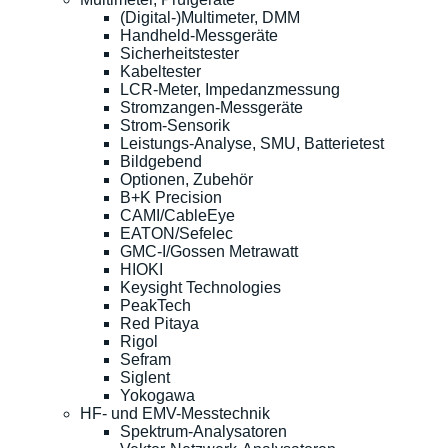
(Digital-)Multimeter, DMM
Handheld-Messgeräte
Sicherheitstester
Kabeltester
LCR-Meter, Impedanzmessung
Stromzangen-Messgeräte
Strom-Sensorik
Leistungs-Analyse, SMU, Batterietest
Bildgebend
Optionen, Zubehör
B+K Precision
CAMI/CableEye
EATON/Sefelec
GMC-I/Gossen Metrawatt
HIOKI
Keysight Technologies
PeakTech
Red Pitaya
Rigol
Sefram
Siglent
Yokogawa
HF- und EMV-Messtechnik
Spektrum-Analysatoren