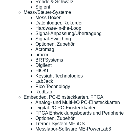
Rohde & Schwarz
Siglent
Mess-/Steuer-Systeme
Mess-Boxen
Datenlogger, Rekorder
Hardware-in-the-Loop
Signal-Anpassung/Übertragung
Signal-Switching
Optionen, Zubehör
Acromag
bmcm
BRTSystems
Digilent
HIOKI
Keysight Technologies
LabJack
Pico Technology
RedLab
Embedded, PC-Einsteckkarten, FPGA
Analog- und Multi-I/O PC-Einsteckkarten
Digital-I/O PC-Einsteckkarten
FPGA Entwicklungsboards und Peripherie
Optionen, Zubehör
Treiber-System ME-iDS
Messlabor-Software ME-PowerLab3