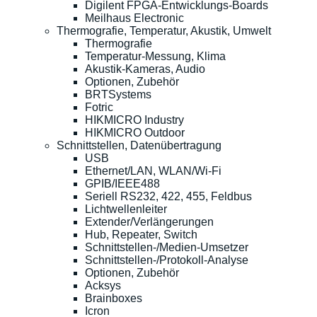
Digilent FPGA-Entwicklungs-Boards
Meilhaus Electronic
Thermografie, Temperatur, Akustik, Umwelt
Thermografie
Temperatur-Messung, Klima
Akustik-Kameras, Audio
Optionen, Zubehör
BRTSystems
Fotric
HIKMICRO Industry
HIKMICRO Outdoor
Schnittstellen, Datenübertragung
USB
Ethernet/LAN, WLAN/Wi-Fi
GPIB/IEEE488
Seriell RS232, 422, 455, Feldbus
Lichtwellenleiter
Extender/Verlängerungen
Hub, Repeater, Switch
Schnittstellen-/Medien-Umsetzer
Schnittstellen-/Protokoll-Analyse
Optionen, Zubehör
Acksys
Brainboxes
Icron