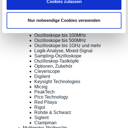
Cookies zulassen
Produkte
Oszilloskope, Logik-Analyse
Tisch-Oszilloskope mit Display
Nur notwendige Cookies verwenden
Modular-Oszilloskope, USB, LAN, SoC
Handheld Oszilloskope
Oszilloskope bis 100MHz
Oszilloskope bis 500MHz
Oszilloskope bis 1GHz und mehr
Logik-Analyse, Mixed-Signal
Sampling-Oszilloskope
Oszilloskop-Tastköpfe
Optionen, Zubehör
Cleverscope
Digilent
Keysight Technologies
Micsig
PeakTech
Pico Technology
Red Pitaya
Rigol
Rohde & Schwarz
Siglent
Clampman
Multimeter, Prüfgeräte