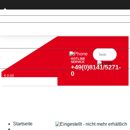
Privatkunde (nur DE)
HOTLINE
SERVICE
+49(0)8141/5271-
0
€ 0,00
Startseite