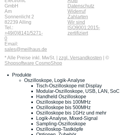
Electronic
AGB
GmbH
Datenschutz
Am
Widerruf
Sonnenlicht 2
Zahlarten
82239 Alling
Wir sind
Tel.:
ISO9001:2015-
+49(0)8141/5271-
zertifiziert
0
Email:
sales@meilhaus.de
* Alle Preise inkl. MwSt. |
zzgl. Versandkosten
| ©
Shopsoftware CosmoShop
Produkte
Oszilloskope, Logik-Analyse
Tisch-Oszilloskope mit Display
Modular-Oszilloskope, USB, LAN, SoC
Handheld Oszilloskope
Oszilloskope bis 100MHz
Oszilloskope bis 500MHz
Oszilloskope bis 1GHz und mehr
Logik-Analyse, Mixed-Signal
Sampling-Oszilloskope
Oszilloskop-Tastköpfe
Optionen, Zubehör