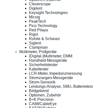
Cleverscope
Digilent
Keysight Technologies
Micsig
PeakTech
Pico Technology
Red Pitaya
Rigol
Rohde & Schwarz
Siglent
Clampman
Multimeter, Prüfgeräte
(Digital-)Multimeter, DMM
Handheld-Messgeräte
Sicherheitstester
Kabeltester
LCR-Meter, Impedanzmessung
Stromzangen-Messgeräte
Strom-Sensorik
Leistungs-Analyse, SMU, Batterietest
Bildgebend
Optionen, Zubehör
B+K Precision
CAMI/CableEye