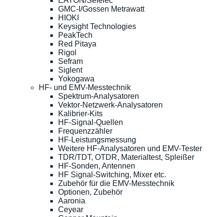
EATON/Sefelec
GMC-I/Gossen Metrawatt
HIOKI
Keysight Technologies
PeakTech
Red Pitaya
Rigol
Sefram
Siglent
Yokogawa
HF- und EMV-Messtechnik
Spektrum-Analysatoren
Vektor-Netzwerk-Analysatoren
Kalibrier-Kits
HF-Signal-Quellen
Frequenzzähler
HF-Leistungsmessung
Weitere HF-Analysatoren und EMV-Tester
TDR/TDT, OTDR, Materialtest, Spleißer
HF-Sonden, Antennen
HF Signal-Switching, Mixer etc.
Zubehör für die EMV-Messtechnik
Optionen, Zubehör
Aaronia
Ceyear