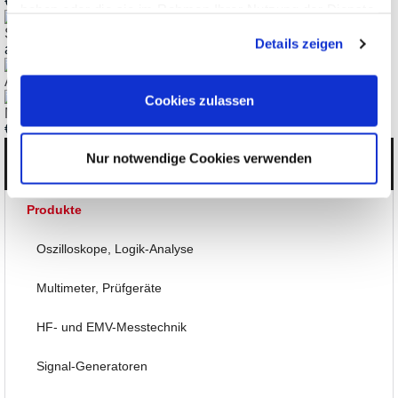
€
470,05
haben oder die sie im Rahmen Ihrer Nutzung der Dienste
gesammelt haben.
Standard-GPIB-Kabel
Details zeigen
ab
€
85,68
AD-112 - GPIB Umkehr-Adapter
Cookies zulassen
ME-95 Digital-PC-Karte, 16 Opto-Ausgänge
€
386,75
Nur notwendige Cookies verwenden
Kategorien
Produkte
Oszilloskope, Logik-Analyse
Multimeter, Prüfgeräte
HF- und EMV-Messtechnik
Signal-Generatoren