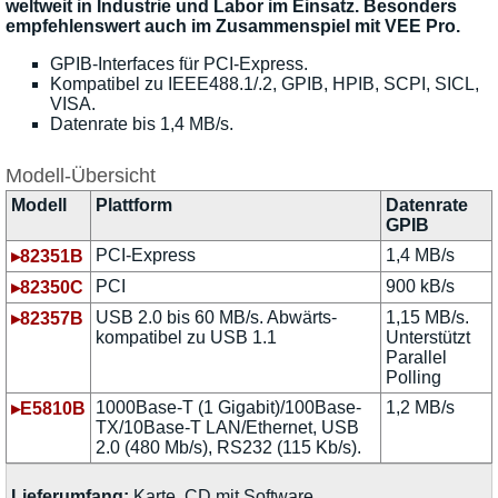
weltweit in Industrie und Labor im Einsatz. Besonders
empfehlenswert auch im Zusammenspiel mit VEE Pro.
GPIB-Interfaces für PCI-Express.
Kompatibel zu IEEE488.1/.2, GPIB, HPIB, SCPI, SICL,
VISA.
Datenrate bis 1,4 MB/s.
Modell-Übersicht
Modell
Plattform
Datenrate
GPIB
PCI-Express
1,4 MB/s
▸82351B
PCI
900 kB/s
▸82350C
USB 2.0 bis 60 MB/s. Abwärts-
1,15 MB/s.
▸82357B
kompatibel zu USB 1.1
Unterstützt
Parallel
Polling
1000Base-T (1 Gigabit)/100Base-
1,2 MB/s
▸E5810B
TX/10Base-T LAN/Ethernet, USB
2.0 (480 Mb/s), RS232 (115 Kb/s).
Lieferumfang:
Karte, CD mit Software.