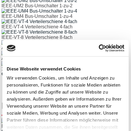
IEEE-UM2 Bus-Umschalter 1-zu-2
IEEE-UM4 Bus-Umschalter 1-zu-4
IEEE-VT-4 Verteilerschiene 4-fach
IEEE-VT-8 Verteilerschiene 8-fach
AD-111 GPIB Verlängerungs-Adapter
AD-112 - GPIB Umkehr-Adapter
Diese Webseite verwendet Cookies
13145-1 - GPIB Schutz-Abdeckung
€ 41,65
Wir verwenden Cookies, um Inhalte und Anzeigen zu
personalisieren, Funktionen für soziale Medien anbieten
zu können und die Zugriffe auf unsere Website zu
analysieren. Außerdem geben wir Informationen zu Ihrer
Kunden kauften ebenfalls
Verwendung unserer Website an unsere Partner für
soziale Medien, Werbung und Analysen weiter. Unsere
Partner führen diese Informationen möglicherweise mit
ME-96 Digital-PC-Karte, 8 Opto-Eingänge, 8 Opto-Ausgänge
weiteren Daten zusammen, die Sie ihnen bereitgestellt