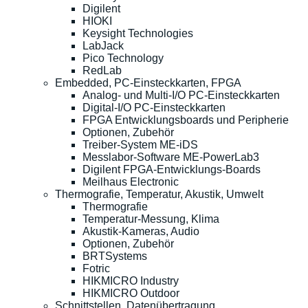
Digilent
HIOKI
Keysight Technologies
LabJack
Pico Technology
RedLab
Embedded, PC-Einsteckkarten, FPGA
Analog- und Multi-I/O PC-Einsteckkarten
Digital-I/O PC-Einsteckkarten
FPGA Entwicklungsboards und Peripherie
Optionen, Zubehör
Treiber-System ME-iDS
Messlabor-Software ME-PowerLab3
Digilent FPGA-Entwicklungs-Boards
Meilhaus Electronic
Thermografie, Temperatur, Akustik, Umwelt
Thermografie
Temperatur-Messung, Klima
Akustik-Kameras, Audio
Optionen, Zubehör
BRTSystems
Fotric
HIKMICRO Industry
HIKMICRO Outdoor
Schnittstellen, Datenübertragung