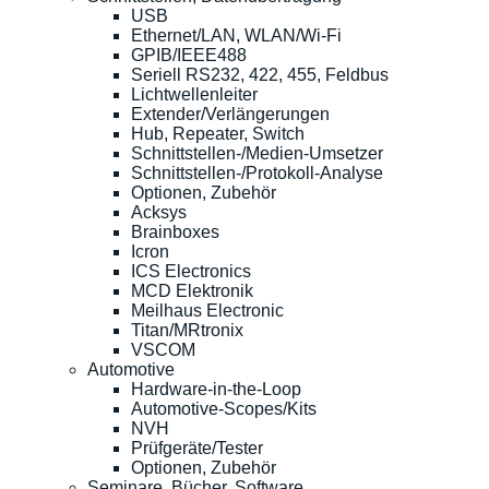
USB
Ethernet/LAN, WLAN/Wi-Fi
GPIB/IEEE488
Seriell RS232, 422, 455, Feldbus
Lichtwellenleiter
Extender/Verlängerungen
Hub, Repeater, Switch
Schnittstellen-/Medien-Umsetzer
Schnittstellen-/Protokoll-Analyse
Optionen, Zubehör
Acksys
Brainboxes
Icron
ICS Electronics
MCD Elektronik
Meilhaus Electronic
Titan/MRtronix
VSCOM
Automotive
Hardware-in-the-Loop
Automotive-Scopes/Kits
NVH
Prüfgeräte/Tester
Optionen, Zubehör
Seminare, Bücher, Software