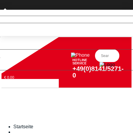
Geschäftskunde
HOTLINE
SERVICE
+49(0)8141/5271-
0
€ 0,00
Startseite