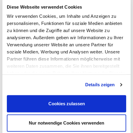
Oszilloskop-Tastköpfe
Optionen, Zubehör
Diese Webseite verwendet Cookies
Cleverscope
Wir verwenden Cookies, um Inhalte und Anzeigen zu
Digilent
Keysight Technologies
personalisieren, Funktionen für soziale Medien anbieten
Micsig
zu können und die Zugriffe auf unsere Website zu
PeakTech
analysieren. Außerdem geben wir Informationen zu Ihrer
Pico Technology
Red Pitaya
Verwendung unserer Website an unsere Partner für
Rigol
soziale Medien, Werbung und Analysen weiter. Unsere
Rohde & Schwarz
Partner führen diese Informationen möglicherweise mit
Siglent
Clampman
weiteren Daten zusammen, die Sie ihnen bereitgestellt
Multimeter, Prüfgeräte
haben oder die sie im Rahmen Ihrer Nutzung der Dienste
(Digital-)Multimeter, DMM
gesammelt haben.
Handheld-Messgeräte
Details zeigen
Sicherheitstester
Kabeltester
LCR-Meter, Impedanzmessung
Stromzangen-Messgeräte
Cookies zulassen
Strom-Sensorik
Leistungs-Analyse, SMU, Batterietest
Bildgebend
Nur notwendige Cookies verwenden
Optionen, Zubehör
B+K Precision