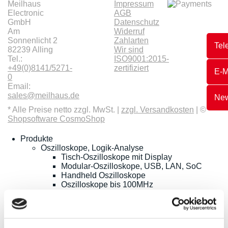
Meilhaus
Impressum
Electronic
AGB
GmbH
Datenschutz
Am
Widerruf
Sonnenlicht 2
Zahlarten
Tel
82239 Alling
Wir sind
Tel.:
ISO9001:2015-
+49(0)8141/5271-
zertifiziert
E-M
0
Email:
sales@meilhaus.de
New
* Alle Preise netto zzgl. MwSt. |
zzgl. Versandkosten
| ©
Shopsoftware CosmoShop
Produkte
Oszilloskope, Logik-Analyse
Tisch-Oszilloskope mit Display
Modular-Oszilloskope, USB, LAN, SoC
Handheld Oszilloskope
Oszilloskope bis 100MHz
Oszilloskope bis 500MHz
Oszilloskope bis 1GHz und mehr
Logik-Analyse, Mixed-Signal
Sampling-Oszilloskope