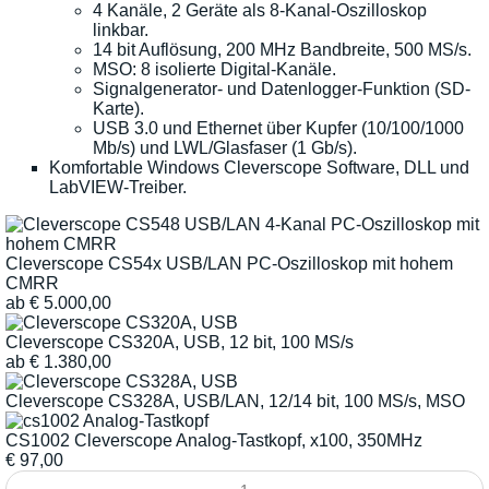
4 Kanäle, 2 Geräte als 8-Kanal-Oszilloskop
linkbar.
14 bit Auflösung, 200 MHz Bandbreite, 500 MS/s.
MSO: 8 isolierte Digital-Kanäle.
Signalgenerator- und Datenlogger-Funktion (SD-
Karte).
USB 3.0 und Ethernet über Kupfer (10/100/1000
Mb/s) und LWL/Glasfaser (1 Gb/s).
Komfortable Windows Cleverscope Software, DLL und
LabVIEW-Treiber.
Cleverscope CS54x USB/LAN PC-Oszilloskop mit hohem
CMRR
ab
€
5.000,00
Cleverscope CS320A, USB, 12 bit, 100 MS/s
ab
€
1.380,00
Cleverscope CS328A, USB/LAN, 12/14 bit, 100 MS/s, MSO
CS1002 Cleverscope Analog-Tastkopf, x100, 350MHz
€
97,00