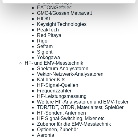
CAMI/CableEye
EATON/Sefelec
GMC-I/Gossen Metrawatt
HIOKI
Keysight Technologies
PeakTech
Red Pitaya
Rigol
Sefram
Siglent
Yokogawa
HF- und EMV-Messtechnik
Spektrum-Analysatoren
Vektor-Netzwerk-Analysatoren
Kalibrier-Kits
HF-Signal-Quellen
Frequenzzähler
HF-Leistungsmessung
Weitere HF-Analysatoren und EMV-Tester
TDR/TDT, OTDR, Materialtest, Spleißer
HF-Sonden, Antennen
HF Signal-Switching, Mixer etc.
Zubehör für die EMV-Messtechnik
Optionen, Zubehör
Aaronia