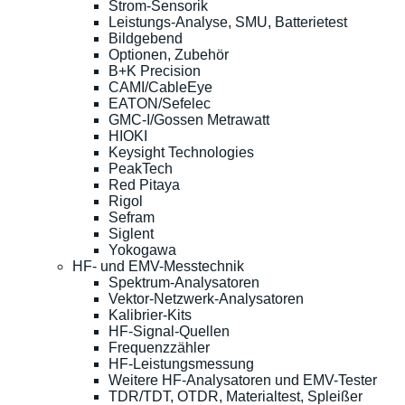
Strom-Sensorik
Leistungs-Analyse, SMU, Batterietest
Bildgebend
Optionen, Zubehör
B+K Precision
CAMI/CableEye
EATON/Sefelec
GMC-I/Gossen Metrawatt
HIOKI
Keysight Technologies
PeakTech
Red Pitaya
Rigol
Sefram
Siglent
Yokogawa
HF- und EMV-Messtechnik
Spektrum-Analysatoren
Vektor-Netzwerk-Analysatoren
Kalibrier-Kits
HF-Signal-Quellen
Frequenzzähler
HF-Leistungsmessung
Weitere HF-Analysatoren und EMV-Tester
TDR/TDT, OTDR, Materialtest, Spleißer