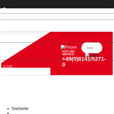
Geschäftskunde
HOTLINE
SERVICE
+49(0)8141/5271-
0
€ 0,00
Startseite