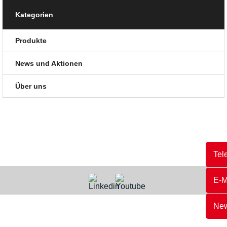
Kategorien
Produkte
News und Aktionen
Über uns
Tel
E-M
New