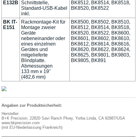
E132B
Schnittstelle,
BK8512, BK8514, BK8518,
Standard-USB-Kabel
BK8520, BK8522
inkl.
BK IT-
Rackmontage-Kit für
BK8500, BK8502, BK8510,
E151
Montage zweier
BK8512, BK8514, BK8518,
Geräte
BK8520, BK8522, BK8600,
nebeneinander oder
BK8601, BK8602, BK8610,
eines einzelnen
BK8612, BK8614, BK8616,
Gerätes und
BK8620, BK8622, BK8624,
mitgelieferte
BK8625, BK9801, BK9803,
Blindplatte.
BK9805, BK891
Abmessungen
133 mm x 19"
(482,6 mm)
Angaben zur Produktsicherheit:
Hersteller:
B+K Precision, 22820 Savi Ranch Pkwy, Yorba Linda, CA 92887/USA
www.bkprecision.com
(mit EU-Niederlassung Frankreich)