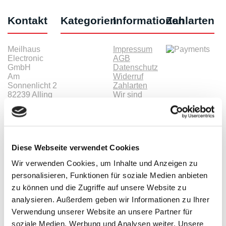
Kontakt
Kategorien
Informationen
Zahlarten
Meilhaus
Impressum
Electronic
AGB
GmbH
Datenschutz
Am
Widerruf
Sonnenlicht 2
Zahlarten
82239 Alling
Wir sind
Tel.:
ISO9001:2015-
+49(0)8141/5271-
zertifiziert
0
Email:
sales@meilhaus.de
Diese Webseite verwendet Cookies
* Alle Preise netto zzgl. MwSt. |
zzgl. Versandkosten
| ©
Wir verwenden Cookies, um Inhalte und Anzeigen zu
Shopsoftware CosmoShop
personalisieren, Funktionen für soziale Medien anbieten
Produkte
zu können und die Zugriffe auf unsere Website zu
Oszilloskope, Logik-Analyse
analysieren. Außerdem geben wir Informationen zu Ihrer
Tisch-Oszilloskope mit Display
Modular-Oszilloskope, USB, LAN, SoC
Verwendung unserer Website an unsere Partner für
Handheld Oszilloskope
soziale Medien, Werbung und Analysen weiter. Unsere