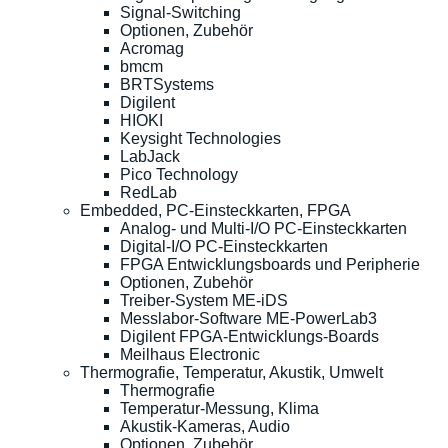
Signal-Switching
Optionen, Zubehör
Acromag
bmcm
BRTSystems
Digilent
HIOKI
Keysight Technologies
LabJack
Pico Technology
RedLab
Embedded, PC-Einsteckkarten, FPGA
Analog- und Multi-I/O PC-Einsteckkarten
Digital-I/O PC-Einsteckkarten
FPGA Entwicklungsboards und Peripherie
Optionen, Zubehör
Treiber-System ME-iDS
Messlabor-Software ME-PowerLab3
Digilent FPGA-Entwicklungs-Boards
Meilhaus Electronic
Thermografie, Temperatur, Akustik, Umwelt
Thermografie
Temperatur-Messung, Klima
Akustik-Kameras, Audio
Optionen, Zubehör