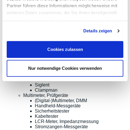
Oszilloskope bis 100MHz
Partner führen diese Informationen möglicherweise mit
Oszilloskope bis 500MHz
Oszilloskope bis 1GHz und mehr
weiteren Daten zusammen, die Sie ihnen bereitgestellt
Logik-Analyse, Mixed-Signal
haben oder die sie im Rahmen Ihrer Nutzung der Dienste
Sampling-Oszilloskope
gesammelt haben.
Oszilloskop-Tastköpfe
Details zeigen
Optionen, Zubehör
Cleverscope
Digilent
Keysight Technologies
Cookies zulassen
Micsig
PeakTech
Pico Technology
Nur notwendige Cookies verwenden
Red Pitaya
Rigol
Rohde & Schwarz
Siglent
Clampman
Multimeter, Prüfgeräte
(Digital-)Multimeter, DMM
Handheld-Messgeräte
Sicherheitstester
Kabeltester
LCR-Meter, Impedanzmessung
Stromzangen-Messgeräte