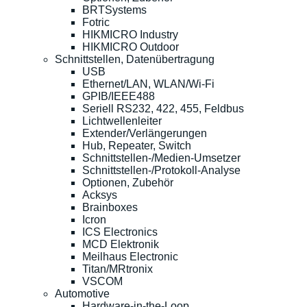
BRTSystems
Fotric
HIKMICRO Industry
HIKMICRO Outdoor
Schnittstellen, Datenübertragung
USB
Ethernet/LAN, WLAN/Wi-Fi
GPIB/IEEE488
Seriell RS232, 422, 455, Feldbus
Lichtwellenleiter
Extender/Verlängerungen
Hub, Repeater, Switch
Schnittstellen-/Medien-Umsetzer
Schnittstellen-/Protokoll-Analyse
Optionen, Zubehör
Acksys
Brainboxes
Icron
ICS Electronics
MCD Elektronik
Meilhaus Electronic
Titan/MRtronix
VSCOM
Automotive
Hardware-in-the-Loop