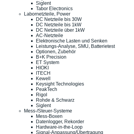
Siglent
Tabor Electronics
Labornetzteile, Power
DC Netzteile bis 30W
DC Netzteile bis 1kW
DC Netzteile über 1kW
AC-Netzteile
Elektronische Lasten und Senken
Leistungs-Analyse, SMU, Batterietest
Optionen, Zubehör
B+K Precision
ET System
HIOKI
ITECH
Kewell
Keysight Technologies
PeakTech
Rigol
Rohde & Schwarz
Siglent
Mess-/Steuer-Systeme
Mess-Boxen
Datenlogger, Rekorder
Hardware-in-the-Loop
Signal-Anpassung/Übertragung