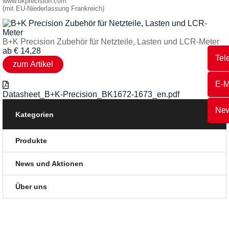
www.bkprecision.com
(mit EU-Niederlassung Frankreich)
B+K Precision Zubehör für Netzteile, Lasten und LCR-Meter
ab
€
14,28
Tel
E-M
Datasheet_B+K-Precision_BK1672-1673_en.pdf
New
Kategorien
Produkte
News und Aktionen
Über uns