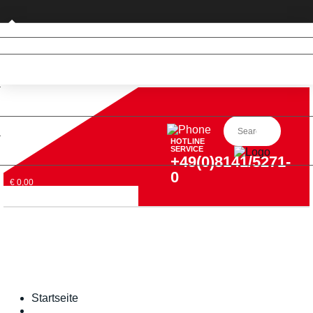
Privatkunde (nur DE)
HOTLINE
SERVICE
+49(0)8141/5271-
0
€ 0,00
Startseite