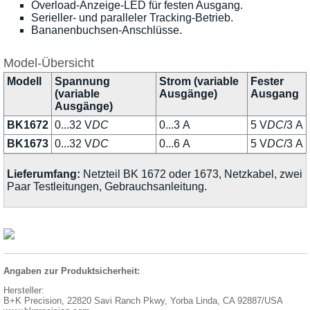
Overload-Anzeige-LED für festen Ausgang.
Serieller- und paralleler Tracking-Betrieb.
Bananenbuchsen-Anschlüsse.
Model-Übersicht
Modell
Spannung
Strom (variable
Fester
(variable
Ausgänge)
Ausgang
Ausgänge)
BK1672
0...32 V
DC
0...3 A
5 V
DC
/3 A
BK1673
0...32 V
DC
0...6 A
5 V
DC
/3 A
Lieferumfang:
Netzteil BK 1672 oder 1673, Netzkabel, zwei
Paar Testleitungen, Gebrauchsanleitung.
Angaben zur Produktsicherheit:
Hersteller:
B+K Precision, 22820 Savi Ranch Pkwy, Yorba Linda, CA 92887/USA