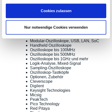
Email:
sales@meilhaus.de
Cookies zulassen
* Alle Preise inkl. MwSt. |
zzgl. Versandkosten
| ©
Shopsoftware CosmoShop
Nur notwendige Cookies verwenden
Produkte
Oszilloskope, Logik-Analyse
Tisch-Oszilloskope mit Display
Modular-Oszilloskope, USB, LAN, SoC
Handheld Oszilloskope
Oszilloskope bis 100MHz
Oszilloskope bis 500MHz
Oszilloskope bis 1GHz und mehr
Logik-Analyse, Mixed-Signal
Sampling-Oszilloskope
Oszilloskop-Tastköpfe
Optionen, Zubehör
Cleverscope
Digilent
Keysight Technologies
Micsig
PeakTech
Pico Technology
Red Pitaya