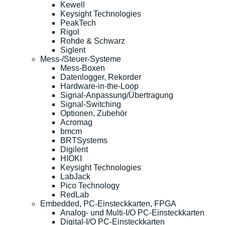
Kewell
Keysight Technologies
PeakTech
Rigol
Rohde & Schwarz
Siglent
Mess-/Steuer-Systeme
Mess-Boxen
Datenlogger, Rekorder
Hardware-in-the-Loop
Signal-Anpassung/Übertragung
Signal-Switching
Optionen, Zubehör
Acromag
bmcm
BRTSystems
Digilent
HIOKI
Keysight Technologies
LabJack
Pico Technology
RedLab
Embedded, PC-Einsteckkarten, FPGA
Analog- und Multi-I/O PC-Einsteckkarten
Digital-I/O PC-Einsteckkarten