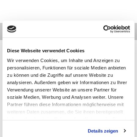
Diese Webseite verwendet Cookies
Wir verwenden Cookies, um Inhalte und Anzeigen zu
personalisieren, Funktionen für soziale Medien anbieten
Kontakt
Kategorien
Informationen
Zahlarten
zu können und die Zugriffe auf unsere Website zu
analysieren. Außerdem geben wir Informationen zu Ihrer
Meilhaus
Impressum
Verwendung unserer Website an unsere Partner für
Electronic
AGB
soziale Medien, Werbung und Analysen weiter. Unsere
GmbH
Datenschutz
Partner führen diese Informationen möglicherweise mit
Am
Widerruf
Sonnenlicht 2
Zahlarten
weiteren Daten zusammen, die Sie ihnen bereitgestellt
82239 Alling
Wir sind
haben oder die sie im Rahmen Ihrer Nutzung der Dienste
Tel.:
ISO9001:2015-
gesammelt haben.
+49(0)8141/5271-
zertifiziert
Details zeigen
0