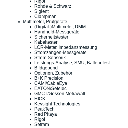
Rigol
Rohde & Schwarz
Siglent
Clampman
Multimeter, Prüfgeräte
(Digital-)Multimeter, DMM
Handheld-Messgeräte
Sicherheitstester
Kabeltester
LCR-Meter, Impedanzmessung
Stromzangen-Messgeräte
Strom-Sensorik
Leistungs-Analyse, SMU, Batterietest
Bildgebend
Optionen, Zubehör
B+K Precision
CAMI/CableEye
EATON/Sefelec
GMC-I/Gossen Metrawatt
HIOKI
Keysight Technologies
PeakTech
Red Pitaya
Rigol
Sefram