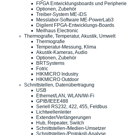
FPGA Entwicklungsboards und Peripherie
Optionen, Zubehör
Treiber-System ME-iDS
Messlabor-Software ME-PowerLab3
Digilent FPGA-Entwicklungs-Boards
Meilhaus Electronic
Thermografie, Temperatur, Akustik, Umwelt
Thermografie
Temperatur-Messung, Klima
Akustik-Kameras, Audio
Optionen, Zubehör
BRTSystems
Fotric
HIKMICRO Industry
HIKMICRO Outdoor
Schnittstellen, Datenübertragung
USB
Ethernet/LAN, WLAN/Wi-Fi
GPIB/IEEE488
Seriell RS232, 422, 455, Feldbus
Lichtwellenleiter
Extender/Verlängerungen
Hub, Repeater, Switch
Schnittstellen-/Medien-Umsetzer
Schnittstellen-/Protokoll-Analyse