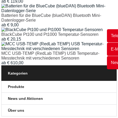
ab
€
119,00
Batterien für die BlueCube (blueDAN) Bluetooth Mini-
Datenlogger-Serie
ab
€
9,00
BlackCube Pt100 und Pt1000 Temperatur-Sensoren
Tel
ab
€
20,15
E-M
MCC USB-TEMP (RedLab TEMP) USB Temperatur-
Messtechnik mit verschiedenen Sensoren
New
ab
€
610,00
Kategorien
Produkte
News und Aktionen
Über uns