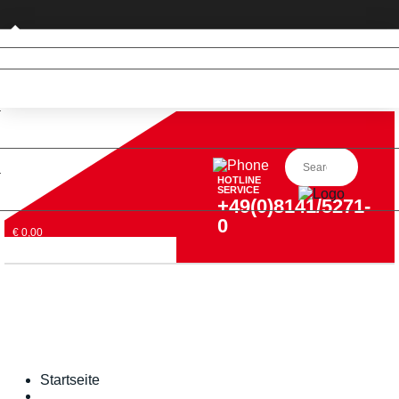
Geschäftskunde
HOTLINE
SERVICE
+49(0)8141/5271-
0
€ 0,00
Startseite