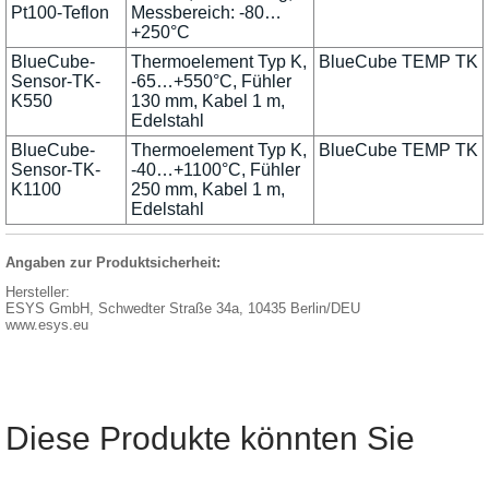
Pt100-Teflon
Messbereich: -80…
+250°C
BlueCube-
Thermoelement Typ K,
BlueCube TEMP TK
Sensor-TK-
-65…+550°C, Fühler
K550
130 mm, Kabel 1 m,
Edelstahl
BlueCube-
Thermoelement Typ K,
BlueCube TEMP TK
Sensor-TK-
-40…+1100°C, Fühler
K1100
250 mm, Kabel 1 m,
Edelstahl
Angaben zur Produktsicherheit:
Hersteller:
ESYS GmbH, Schwedter Straße 34a, 10435 Berlin/DEU
www.esys.eu
Diese Produkte könnten Sie