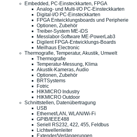
Embedded, PC-Einsteckkarten, FPGA
Analog- und Multi-I/O PC-Einsteckkarten
Digital-I/O PC-Einsteckkarten
FPGA Entwicklungsboards und Peripherie
Optionen, Zubehör
Treiber-System ME-iDS
Messlabor-Software ME-PowerLab3
Digilent FPGA-Entwicklungs-Boards
Meilhaus Electronic
Thermografie, Temperatur, Akustik, Umwelt
Thermografie
Temperatur-Messung, Klima
Akustik-Kameras, Audio
Optionen, Zubehör
BRTSystems
Fotric
HIKMICRO Industry
HIKMICRO Outdoor
Schnittstellen, Datenübertragung
USB
Ethernet/LAN, WLAN/Wi-Fi
GPIB/IEEE488
Seriell RS232, 422, 455, Feldbus
Lichtwellenleiter
Extender/Verlängerungen