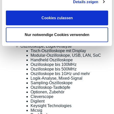
Details zeigen
Tel.:
ISO9001:2015-
+49(0)8141/5271-
zertifiziert
0
Email:
Cookies zulassen
sales@meilhaus.de
* Alle Preise netto zzgl. MwSt. |
zzgl. Versandkosten
| ©
Shopsoftware CosmoShop
Nur notwendige Cookies verwenden
Produkte
Oszilloskope, Logik-Analyse
Tisch-Oszilloskope mit Display
Modular-Oszilloskope, USB, LAN, SoC
Handheld Oszilloskope
Oszilloskope bis 100MHz
Oszilloskope bis 500MHz
Oszilloskope bis 1GHz und mehr
Logik-Analyse, Mixed-Signal
Sampling-Oszilloskope
Oszilloskop-Tastköpfe
Optionen, Zubehör
Cleverscope
Digilent
Keysight Technologies
Micsig