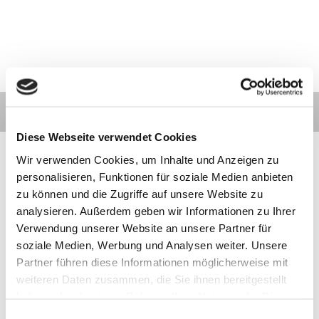
Diese Webseite verwendet Cookies
Wir verwenden Cookies, um Inhalte und Anzeigen zu
personalisieren, Funktionen für soziale Medien anbieten
zu können und die Zugriffe auf unsere Website zu
Kontakt
Kategorien
Informationen
Zahlarten
analysieren. Außerdem geben wir Informationen zu Ihrer
Verwendung unserer Website an unsere Partner für
soziale Medien, Werbung und Analysen weiter. Unsere
Meilhaus
Impressum
Electronic
AGB
Partner führen diese Informationen möglicherweise mit
GmbH
Datenschutz
weiteren Daten zusammen, die Sie ihnen bereitgestellt
Am
Widerruf
haben oder die sie im Rahmen Ihrer Nutzung der Dienste
Sonnenlicht 2
Zahlarten
82239 Alling
Wir sind
gesammelt haben.