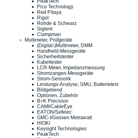
PeakTech
Pico Technology
Red Pitaya
Rigol
Rohde & Schwarz
Siglent
Clampman
Multimeter, Prüfgeräte
(Digital-)Multimeter, DMM
Handheld-Messgeräte
Sicherheitstester
Kabeltester
LCR-Meter, Impedanzmessung
Stromzangen-Messgeräte
Strom-Sensorik
Leistungs-Analyse, SMU, Batterietest
Bildgebend
Optionen, Zubehör
B+K Precision
CAMI/CableEye
EATON/Sefelec
GMC-I/Gossen Metrawatt
HIOKI
Keysight Technologies
PeakTech