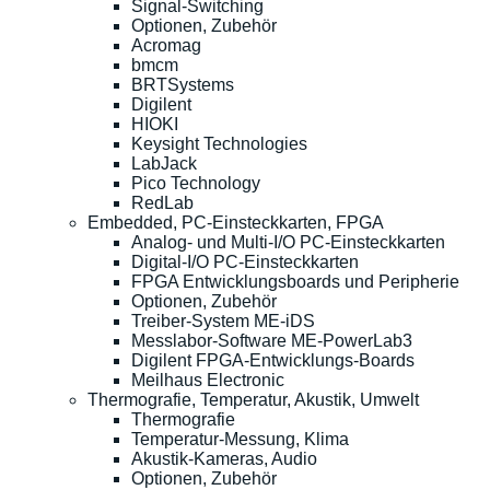
Signal-Switching
Optionen, Zubehör
Acromag
bmcm
BRTSystems
Digilent
HIOKI
Keysight Technologies
LabJack
Pico Technology
RedLab
Embedded, PC-Einsteckkarten, FPGA
Analog- und Multi-I/O PC-Einsteckkarten
Digital-I/O PC-Einsteckkarten
FPGA Entwicklungsboards und Peripherie
Optionen, Zubehör
Treiber-System ME-iDS
Messlabor-Software ME-PowerLab3
Digilent FPGA-Entwicklungs-Boards
Meilhaus Electronic
Thermografie, Temperatur, Akustik, Umwelt
Thermografie
Temperatur-Messung, Klima
Akustik-Kameras, Audio
Optionen, Zubehör