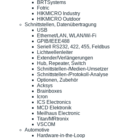
BRTSystems
Fotric
HIKMICRO Industry
HIKMICRO Outdoor
Schnittstellen, Datenübertragung
USB
Ethernet/LAN, WLAN/Wi-Fi
GPIB/IEEE488
Seriell RS232, 422, 455, Feldbus
Lichtwellenleiter
Extender/Verlängerungen
Hub, Repeater, Switch
Schnittstellen-/Medien-Umsetzer
Schnittstellen-/Protokoll-Analyse
Optionen, Zubehör
Acksys
Brainboxes
Icron
ICS Electronics
MCD Elektronik
Meilhaus Electronic
Titan/MRtronix
VSCOM
Automotive
Hardware-in-the-Loop