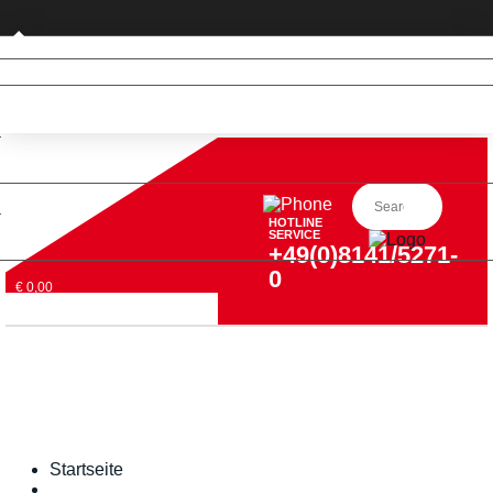
Privatkunde (nur DE)
HOTLINE
SERVICE
+49(0)8141/5271-
0
€ 0,00
Startseite