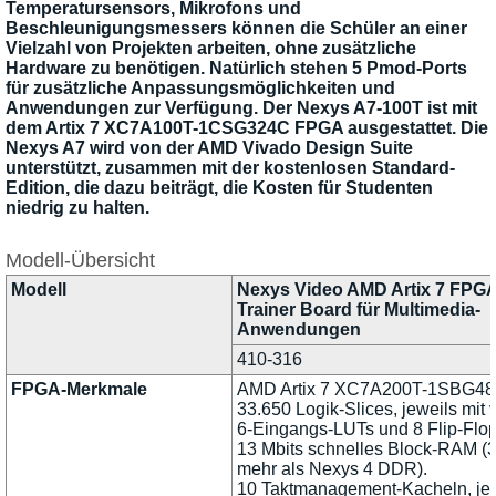
Temperatursensors, Mikrofons und
Beschleunigungsmessers können die Schüler an einer
Vielzahl von Projekten arbeiten, ohne zusätzliche
Hardware zu benötigen. Natürlich stehen 5 Pmod-Ports
für zusätzliche Anpassungsmöglichkeiten und
Anwendungen zur Verfügung. Der Nexys A7-100T ist mit
dem Artix 7 XC7A100T-1CSG324C FPGA ausgestattet. Die
Nexys A7 wird von der AMD Vivado Design Suite
unterstützt, zusammen mit der kostenlosen Standard-
Edition, die dazu beiträgt, die Kosten für Studenten
niedrig zu halten.
Modell-Übersicht
Modell
Nexys Video AMD Artix 7 FPGA
Trainer Board für Multimedia-
Anwendungen
410-316
FPGA-Merkmale
AMD Artix 7 XC7A200T-1SBG48
33.650 Logik-Slices, jeweils mit v
6-Eingangs-LUTs und 8 Flip-Flop
13 Mbits schnelles Block-RAM (
mehr als Nexys 4 DDR).
10 Taktmanagement-Kacheln, je