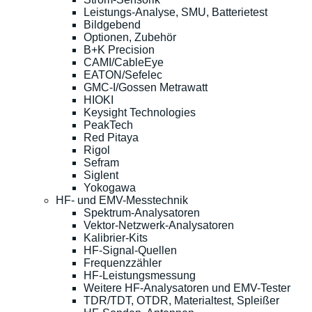
Leistungs-Analyse, SMU, Batterietest
Bildgebend
Optionen, Zubehör
B+K Precision
CAMI/CableEye
EATON/Sefelec
GMC-I/Gossen Metrawatt
HIOKI
Keysight Technologies
PeakTech
Red Pitaya
Rigol
Sefram
Siglent
Yokogawa
HF- und EMV-Messtechnik
Spektrum-Analysatoren
Vektor-Netzwerk-Analysatoren
Kalibrier-Kits
HF-Signal-Quellen
Frequenzzähler
HF-Leistungsmessung
Weitere HF-Analysatoren und EMV-Tester
TDR/TDT, OTDR, Materialtest, Spleißer