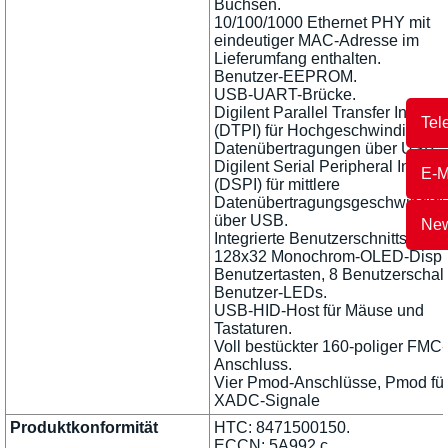
Buchsen.
10/100/1000 Ethernet PHY mit
eindeutiger MAC-Adresse im
Lieferumfang enthalten.
Benutzer-EEPROM.
USB-UART-Brücke.
Digilent Parallel Transfer Interfa
Tel
(DTPI) für Hochgeschwindigkeits
Datenübertragungen über USB.
Digilent Serial Peripheral Interfa
E-M
(DSPI) für mittlere
Datenübertragungsgeschwindigk
über USB.
New
Integrierte Benutzerschnittstellen
128x32 Monochrom-OLED-Displa
Benutzertasten, 8 Benutzerschalt
Benutzer-LEDs.
USB-HID-Host für Mäuse und
Tastaturen.
Voll bestückter 160-poliger FMC
Anschluss.
Vier Pmod-Anschlüsse, Pmod fü
XADC-Signale
Produktkonformität
HTC: 8471500150.
ECCN: 5A992.c