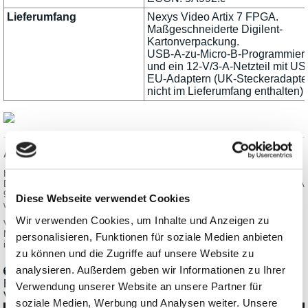
Lieferumfang
Nexys Video Artix 7 FPGA.
Maßgeschneiderte Digilent-
Kartonverpackung.
USB-A-zu-Micro-B-Programmier
und ein 12-V/3-A-Netzteil mit US
EU-Adaptern (UK-Steckeradapte
nicht im Lieferumfang enthalten)
Angaben zur Produktsicherheit:
Hersteller:
Digilent (now a part of Emerson), 1300 NE Henley Ct. Suite 3, Pullman, WA
99163/USA
Diese Webseite verwendet Cookies
www.digilent.com
Wir verwenden Cookies, um Inhalte und Anzeigen zu
Verantwortliche Person:
Meilhaus Electronic GmbH, Am Sonnenlicht 2, 82239 Alling/DEU
personalisieren, Funktionen für soziale Medien anbieten
info@meilhaus.com
zu können und die Zugriffe auf unsere Website zu
analysieren. Außerdem geben wir Informationen zu Ihrer
Blog-Eintrag: Was ist ein FPGA? Basics, Anwendungen,
Verwendung unserer Website an unsere Partner für
Vorteile.
soziale Medien, Werbung und Analysen weiter. Unsere