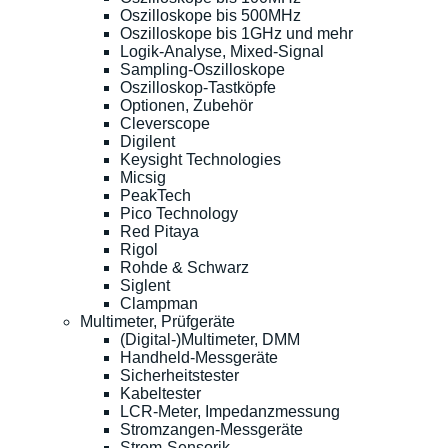
Oszilloskope bis 500MHz
Oszilloskope bis 1GHz und mehr
Logik-Analyse, Mixed-Signal
Sampling-Oszilloskope
Oszilloskop-Tastköpfe
Optionen, Zubehör
Cleverscope
Digilent
Keysight Technologies
Micsig
PeakTech
Pico Technology
Red Pitaya
Rigol
Rohde & Schwarz
Siglent
Clampman
Multimeter, Prüfgeräte
(Digital-)Multimeter, DMM
Handheld-Messgeräte
Sicherheitstester
Kabeltester
LCR-Meter, Impedanzmessung
Stromzangen-Messgeräte
Strom-Sensorik