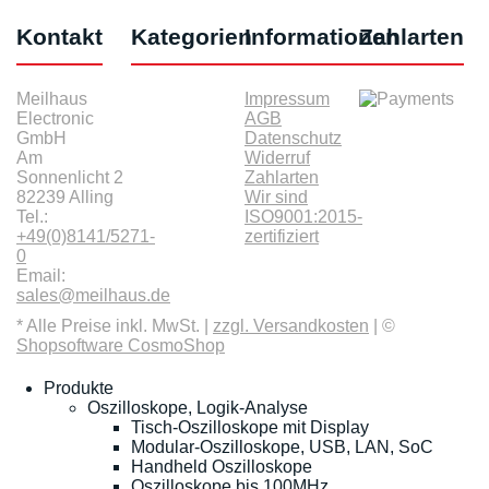
Kontakt
Kategorien
Informationen
Zahlarten
Meilhaus
Impressum
Electronic
AGB
GmbH
Datenschutz
Am
Widerruf
Sonnenlicht 2
Zahlarten
82239 Alling
Wir sind
Tel.:
ISO9001:2015-
+49(0)8141/5271-
zertifiziert
0
Email:
sales@meilhaus.de
* Alle Preise inkl. MwSt. |
zzgl. Versandkosten
| ©
Shopsoftware CosmoShop
Produkte
Oszilloskope, Logik-Analyse
Tisch-Oszilloskope mit Display
Modular-Oszilloskope, USB, LAN, SoC
Handheld Oszilloskope
Oszilloskope bis 100MHz