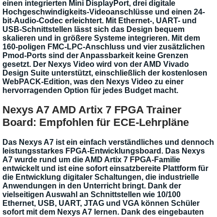
einen integrierten Mini DisplayPort, drei digitale
Hochgeschwindigkeits-Videoanschlüsse und einen 24-
bit-Audio-Codec erleichtert. Mit Ethernet-, UART- und
USB-Schnittstellen lässt sich das Design bequem
skalieren und in größere Systeme integrieren. Mit dem
160-poligen FMC-LPC-Anschluss und vier zusätzlichen
Pmod-Ports sind der Anpassbarkeit keine Grenzen
gesetzt. Der Nexys Video wird von der AMD Vivado
Design Suite unterstützt, einschließlich der kostenlosen
WebPACK-Edition, was den Nexys Video zu einer
hervorragenden Option für jedes Budget macht.
Nexys A7 AMD Artix 7 FPGA Trainer
Board: Empfohlen für ECE-Lehrpläne
Das Nexys A7 ist ein einfach verständliches und dennoch
leistungsstarkes FPGA-Entwicklungsboard. Das Nexys
A7 wurde rund um die AMD Artix 7 FPGA-Familie
entwickelt und ist eine sofort einsatzbereite Plattform für
die Entwicklung digitaler Schaltungen, die industrielle
Anwendungen in den Unterricht bringt. Dank der
vielseitigen Auswahl an Schnittstellen wie 10/100
Ethernet, USB, UART, JTAG und VGA können Schüler
sofort mit dem Nexys A7 lernen. Dank des eingebauten