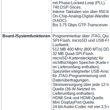
mit Phase-Locked-Loop (PLL).
740 DSP-Slices.
Interne Taktraten von über 450 
On-Chip-Analog-Digital-Wandler
(XADC).
Bis 3.75 Gbps GTP-Transceiver
Board-/Systemfunktionen
Programmierbar über JTAG, Qua
SPI-Flash, microSD und USB-Fl
Laufwerk.
512 MB 400 MHz (800 MT/s) DD
32 MB Quad-SPI-Flash.
microSD-Kartensteckplatz für
nichtflüchtigen Speicher (Karte n
im Lieferumfang enthalten).
Spezieller integrierter USB-Ansc
für JTAG-Programmierung und
Datenübertragungen.
Stromversorgung über jede 12-V
Quelle (36-W-Netzteil im
Lieferumfang enthalten).
HDMI-Sink und HDMI-Quelle.
Mini DisplayPort-Quelle.
24-bit-Audio-Codec mit vier 3,5