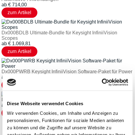
ab
€
714,00
Dx000BDLB Ultimate-Bundle für Keysight InfiniiVision
Scopes
ab
€
1.069,81
Dx000PWRB Keysight InfiniiVision Software-Paket für Power
ab
€
2.045,61
Dx000USBB Keysight InfiniiVision Software-Paket für USB
Diese Webseite verwendet Cookies
ab
€
2.045,61
Wir verwenden Cookies, um Inhalte und Anzeigen zu
personalisieren, Funktionen für soziale Medien anbieten
zu können und die Zugriffe auf unsere Website zu
analysieren. Außerdem geben wir Informationen zu Ihrer