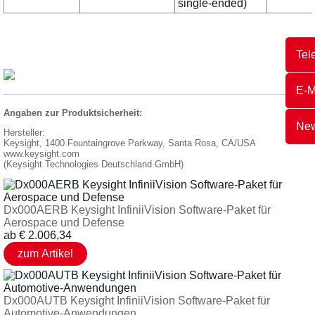
single-ended)
Tel
E-M
Angaben zur Produktsicherheit:
New
Hersteller:
Keysight, 1400 Fountaingrove Parkway, Santa Rosa, CA/USA
www.keysight.com
(Keysight Technologies Deutschland GmbH)
Dx000AERB Keysight InfiniiVision Software-Paket für
Aerospace und Defense
ab
€
2.006,34
Dx000AUTB Keysight InfiniiVision Software-Paket für
Automotive-Anwendungen