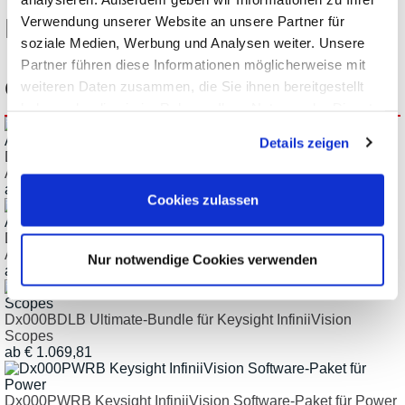
Diese Produkte könnten Sie
Verwendung unserer Website an unsere Partner für
soziale Medien, Werbung und Analysen weiter. Unsere
Partner führen diese Informationen möglicherweise mit
ebenfalls interessieren:
weiteren Daten zusammen, die Sie ihnen bereitgestellt
haben oder die sie im Rahmen Ihrer Nutzung der Dienste
gesammelt haben.
Details zeigen
Dx000AERB Keysight InfiniiVision Software-Paket für
Aerospace und Defense
ab € 2.006,34
Cookies zulassen
Dx000AUTB Keysight InfiniiVision Software-Paket für
Automotive-Anwendungen
Nur notwendige Cookies verwenden
ab € 714,00
Dx000BDLB Ultimate-Bundle für Keysight InfiniiVision
Scopes
ab € 1.069,81
Dx000PWRB Keysight InfiniiVision Software-Paket für Power