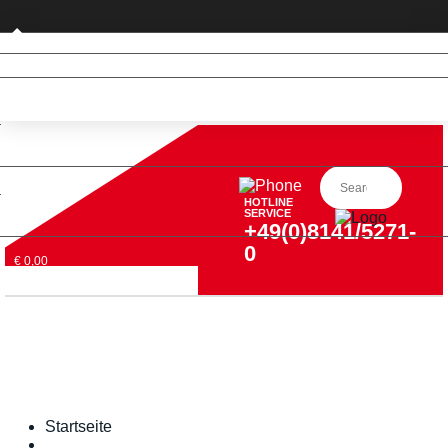
Privatkunde (nur DE)
HOTLINE
SERVICE
+49(0)8141/5271-
0
€ 0,00
Startseite