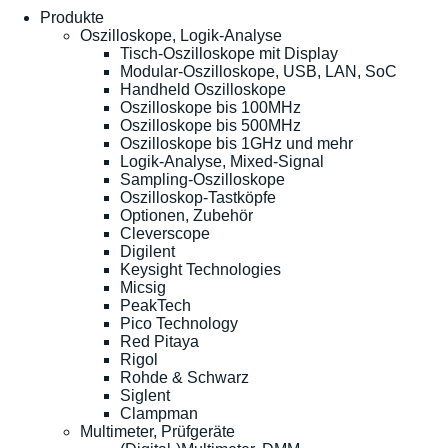
Produkte
Oszilloskope, Logik-Analyse
Tisch-Oszilloskope mit Display
Modular-Oszilloskope, USB, LAN, SoC
Handheld Oszilloskope
Oszilloskope bis 100MHz
Oszilloskope bis 500MHz
Oszilloskope bis 1GHz und mehr
Logik-Analyse, Mixed-Signal
Sampling-Oszilloskope
Oszilloskop-Tastköpfe
Optionen, Zubehör
Cleverscope
Digilent
Keysight Technologies
Micsig
PeakTech
Pico Technology
Red Pitaya
Rigol
Rohde & Schwarz
Siglent
Clampman
Multimeter, Prüfgeräte