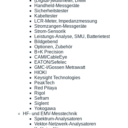
(Digital-)Multimeter, DMM
Handheld-Messgeräte
Sicherheitstester
Kabeltester
LCR-Meter, Impedanzmessung
Stromzangen-Messgeräte
Strom-Sensorik
Leistungs-Analyse, SMU, Batterietest
Bildgebend
Optionen, Zubehör
B+K Precision
CAMI/CableEye
EATON/Sefelec
GMC-I/Gossen Metrawatt
HIOKI
Keysight Technologies
PeakTech
Red Pitaya
Rigol
Sefram
Siglent
Yokogawa
HF- und EMV-Messtechnik
Spektrum-Analysatoren
Vektor-Netzwerk-Analysatoren