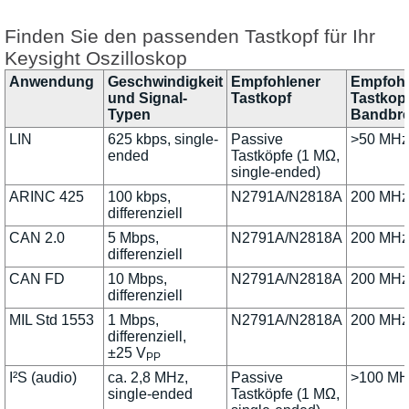
Finden Sie den passenden Tastkopf für Ihr
Keysight Oszilloskop
Anwendung
Geschwindigkeit
Empfohlener
Empfoh
und Signal-
Tastkopf
Tastkopf
Typen
Bandbre
LIN
625 kbps, single-
Passive
>50 MHz
ended
Tastköpfe (1 MΩ,
single-ended)
ARINC 425
100 kbps,
N2791A/N2818A
200 MHz
differenziell
CAN 2.0
5 Mbps,
N2791A/N2818A
200 MHz
differenziell
CAN FD
10 Mbps,
N2791A/N2818A
200 MHz
differenziell
MIL Std 1553
1 Mbps,
N2791A/N2818A
200 MHz
differenziell,
±25 V
PP
I²S (audio)
ca. 2,8 MHz,
Passive
>100 MH
single-ended
Tastköpfe (1 MΩ,