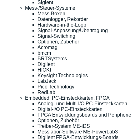
Siglent
Mess-/Steuer-Systeme
Mess-Boxen
Datenlogger, Rekorder
Hardware-in-the-Loop
Signal-Anpassung/Übertragung
Signal-Switching
Optionen, Zubehör
Acromag
bmcm
BRTSystems
Digilent
HIOKI
Keysight Technologies
LabJack
Pico Technology
RedLab
Embedded, PC-Einsteckkarten, FPGA
Analog- und Multi-I/O PC-Einsteckkarten
Digital-I/O PC-Einsteckkarten
FPGA Entwicklungsboards und Peripherie
Optionen, Zubehör
Treiber-System ME-iDS
Messlabor-Software ME-PowerLab3
Digilent FPGA-Entwicklungs-Boards