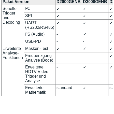
Paket-Version
D2000GENB
D3000GENB
D
Serieller
I²C
✓
✓
✓
Trigger
SPI
✓
✓
✓
und
Decoding
UART
✓
✓
✓
(RS232/RS485)
I²S (Audio)
-
✓
✓
USB-PD
-
-
✓
Erweiterte
Masken-Test
✓
✓
✓
Analyse-
Frequenzgang-
-
-
✓
Funktionen
Analyse (Bode)
Erweiterte
-
✓
✓
HDTV-Video-
Trigger und
Analyse
Erweiterte
standard
st
✓
Mathematik