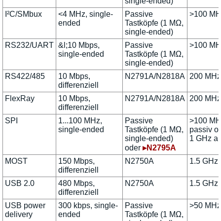
single-ended)
I²C/SMbux
<4 MHz, single-
Passive
>100 MH
ended
Tastköpfe (1 MΩ,
single-ended)
RS232/UART
&l;10 Mbps,
Passive
>100 MH
single-ended
Tastköpfe (1 MΩ,
single-ended)
RS422/485
10 Mbps,
N2791A/N2818A
200 MHz
differenziell
FlexRay
10 Mbps,
N2791A/N2818A
200 MHz
differenziell
SPI
1...100 MHz,
Passive
>100 MH
single-ended
Tastköpfe (1 MΩ,
passiv o
single-ended)
1 GHz ak
oder
▸N2795A
MOST
150 Mbps,
N2750A
1.5 GHz
differenziell
USB 2.0
480 Mbps,
N2750A
1.5 GHz
differenziell
USB power
300 kbps, single-
Passive
>50 MHz
delivery
ended
Tastköpfe (1 MΩ,