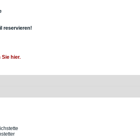
e
l reservieren!
 Sie hier.
stetter