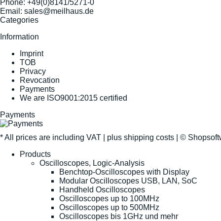
Phone:
+49(0)8141/5271-0
Email:
sales@meilhaus.de
Categories
Information
Imprint
TOB
Privacy
Revocation
Payments
We are ISO9001:2015 certified
Payments
* All prices are including VAT |
plus shipping costs
| ©
Shopsof
Products
Oscilloscopes, Logic-Analysis
Benchtop-Oscilloscopes with Display
Modular Oscilloscopes USB, LAN, SoC
Handheld Oscilloscopes
Oscilloscopes up to 100MHz
Oscilloscopes up to 500MHz
Oscilloscopes bis 1GHz und mehr