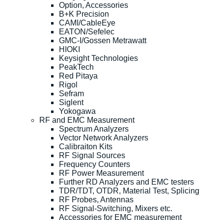
Option, Accessories
B+K Precision
CAMI/CableEye
EATON/Sefelec
GMC-I/Gossen Metrawatt
HIOKI
Keysight Technologies
PeakTech
Red Pitaya
Rigol
Sefram
Siglent
Yokogawa
RF and EMC Measurement
Spectrum Analyzers
Vector Network Analyzers
Calibraiton Kits
RF Signal Sources
Frequency Counters
RF Power Measurement
Further RD Analyzers and EMC testers
TDR/TDT, OTDR, Material Test, Splicing
RF Probes, Antennas
RF Signal-Switching, Mixers etc.
Accessories for EMC measurement