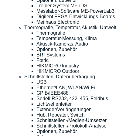
Optionen, Zubehör
Treiber-System ME-iDS
Messlabor-Software ME-PowerLab3
Digilent FPGA-Entwicklungs-Boards
Meilhaus Electronic
Thermografie, Temperatur, Akustik, Umwelt
Thermografie
Temperatur-Messung, Klima
Akustik-Kameras, Audio
Optionen, Zubehör
BRTSystems
Fotric
HIKMICRO Industry
HIKMICRO Outdoor
Schnittstellen, Datenübertragung
USB
Ethernet/LAN, WLAN/Wi-Fi
GPIB/IEEE488
Seriell RS232, 422, 455, Feldbus
Lichtwellenleiter
Extender/Verlängerungen
Hub, Repeater, Switch
Schnittstellen-/Medien-Umsetzer
Schnittstellen-/Protokoll-Analyse
Optionen, Zubehör