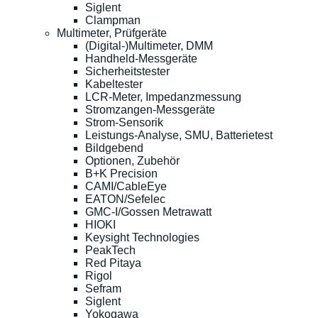
Siglent
Clampman
Multimeter, Prüfgeräte
(Digital-)Multimeter, DMM
Handheld-Messgeräte
Sicherheitstester
Kabeltester
LCR-Meter, Impedanzmessung
Stromzangen-Messgeräte
Strom-Sensorik
Leistungs-Analyse, SMU, Batterietest
Bildgebend
Optionen, Zubehör
B+K Precision
CAMI/CableEye
EATON/Sefelec
GMC-I/Gossen Metrawatt
HIOKI
Keysight Technologies
PeakTech
Red Pitaya
Rigol
Sefram
Siglent
Yokogawa