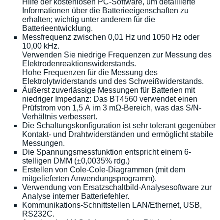
Hilfe der kostenlosen PC-Software, um detaillierte
Informationen über die Batterieeigenschaften zu
erhalten; wichtig unter anderem für die
Batterieentwicklung.
Messfrequenz zwischen 0,01 Hz und 1050 Hz oder
10,00 kHz.
Verwenden Sie niedrige Frequenzen zur Messung des
Elektrodenreaktionswiderstands.
Hohe Frequenzen für die Messung des
Elektrolytwiderstands und des Schweißwiderstands.
Äußerst zuverlässige Messungen für Batterien mit
niedriger Impedanz: Das BT4560 verwendet einen
Prüfstrom von 1,5 A im 3 mΩ-Bereich, was das S/N-
Verhältnis verbessert.
Die Schaltungskonfiguration ist sehr tolerant gegenüber
Kontakt- und Drahtwiderständen und ermöglicht stabile
Messungen.
Die Spannungsmessfunktion entspricht einem 6-
stelligen DMM (±0,0035% rdg.)
Erstellen von Cole-Cole-Diagrammen (mit dem
mitgelieferten Anwendungsprogramm).
Verwendung von Ersatzschaltbild-Analysesoftware zur
Analyse interner Batteriefehler.
Kommunikations-Schnittstellen LAN/Ethernet, USB,
RS232C.