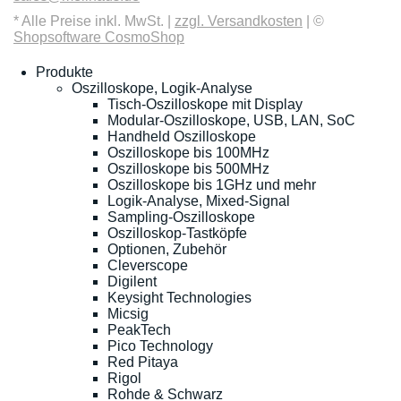
* Alle Preise inkl. MwSt. |
zzgl. Versandkosten
| ©
Shopsoftware CosmoShop
Produkte
Oszilloskope, Logik-Analyse
Tisch-Oszilloskope mit Display
Modular-Oszilloskope, USB, LAN, SoC
Handheld Oszilloskope
Oszilloskope bis 100MHz
Oszilloskope bis 500MHz
Oszilloskope bis 1GHz und mehr
Logik-Analyse, Mixed-Signal
Sampling-Oszilloskope
Oszilloskop-Tastköpfe
Optionen, Zubehör
Cleverscope
Digilent
Keysight Technologies
Micsig
PeakTech
Pico Technology
Red Pitaya
Rigol
Rohde & Schwarz