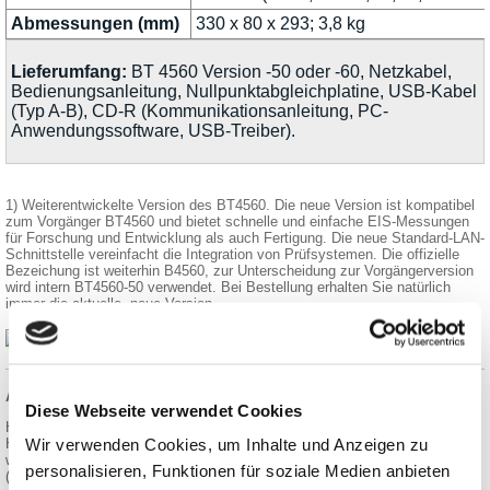
Abmessungen (mm)
330 x 80 x 293; 3,8 kg
Lieferumfang:
BT 4560 Version -50 oder -60, Netzkabel,
Bedienungsanleitung, Nullpunktabgleichplatine, USB-Kabel
(Typ A-B), CD-R (Kommunikationsanleitung, PC-
Anwendungssoftware, USB-Treiber).
1) Weiterentwickelte Version des BT4560. Die neue Version ist kompatibel
zum Vorgänger BT4560 und bietet schnelle und einfache EIS-Messungen
für Forschung und Entwicklung als auch Fertigung. Die neue Standard-LAN-
Schnittstelle vereinfacht die Integration von Prüfsystemen. Die offizielle
Bezeichung ist weiterhin B4560, zur Unterscheidung zur Vorgängerversion
wird intern BT4560-50 verwendet. Bei Bestellung erhalten Sie natürlich
immer die aktuelle, neue Version.
Angaben zur Produktsicherheit:
Diese Webseite verwendet Cookies
Hersteller:
Wir verwenden Cookies, um Inhalte und Anzeigen zu
HIOKI E.E. Corporation, 81 Koizumi Ueda, Nagano 386-1192/JPN
www.hioki.com
personalisieren, Funktionen für soziale Medien anbieten
(EU-Niederlassung Deutschland)