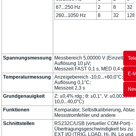
67...250 Hz
2
8
32
260...1050 Hz
8
32
128
Spannungsmessung
Messbereich 5,00000 V (Einzelbereic
Tel
Auflösung 10 µV;
Messzeit FAST 0,1 s, MED 0,4 s, SLO
E-M
Temperaturmessung
Anzeigebereich -10,0...+60,0°C;
Auflösung 0,1°C;
Messzeit 2,3 s
New
Grundgenauigkeit
Z: ±0,4% rdg.; θ: ±0,1°, V: ±0,0035% r
10,0...40,0°C)
Funktionen
Komparator, Selbstkalibrierung, Abtas
Messstromfehler und andere
Schnittstellen
RS232C/USB (virtueller COM-Port) - k
Übertragungsgeschwindigkeit bis zu 
EXT I/O (TRIG, LOAD, Hi, IN, Lo und