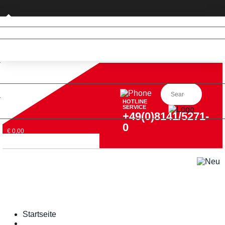
Privatkunde (nur DE)
HOTLINE
SERVICE
+49(0)8141/5271-
0
€ 0,00
Startseite