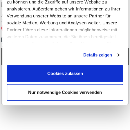
zu können und die Zugriffe auf unsere Website zu
analysieren. Außerdem geben wir Informationen zu Ihrer
HIOKI Tastköpfe für Batterietester, LCR- und Impedanz-
Analysatoren
Verwendung unserer Website an unsere Partner für
ab
€
80,92
soziale Medien, Werbung und Analysen weiter. Unsere
Partner führen diese Informationen möglicherweise mit
weiteren Daten zusammen, die Sie ihnen bereitgestellt
haben oder die sie im Rahmen Ihrer Nutzung der Dienste
Datasheet_HIOKI_BT4560_en.pdf
gesammelt haben.
Details zeigen
Kategorien
Produkte
Cookies zulassen
News und Aktionen
Nur notwendige Cookies verwenden
Über uns