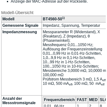
Anzeige der MAC-Adresse auf der Rückseite.
Modell-Übersicht
1)
Modell
BT4560-50
Gemessene Signale
Impedanz, Spannung, Temperatur
Impedanzmessung
Messparameter R (Widerstand), X
(Reaktanz), Z (Impedanz), θ
(Phasenwinkel);
Messfrequenz 0,01...1050 Hz;
Auflösung der Frequenzeinstellung
0,01...0,99 Hz in 0,01-Hz-Schritten,
1,0...9,9 Hz in 0,1-Hz-Schritten,
10...99 Hz in 1-Hz-Schritten,
100...1050 Hz in 10-Hz-Schritten;
Messbereiche 3,0000 mΩ, 10,0000 m
100,000 mΩ
Prüfstrom Messbereich 3 mΩ, 1,5 A
,
eff
10 mΩ, 500 mA
, 100 mΩ, 50 mA
eff
eff
Anzahl der
Frequenzbereich
FAST
MED
SL
Messstromsignale
0,01...66 Hz
1
2
8