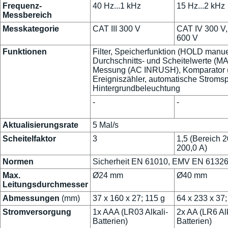
Frequenz-
40 Hz...1 kHz
15 Hz...2 kHz
Messbereich
Messkategorie
CAT III 300 V
CAT IV 300 V,
600 V
Funktionen
Filter, Speicherfunktion (HOLD manuel
Durchschnitts- und Scheitelwerte (MA
Messung (AC INRUSH), Komparator 
Ereigniszähler, automatische Stromsp
Hintergrundbeleuchtung
-
-
Aktualisierungsrate
5 Mal/s
Scheitelfaktor
3
1,5 (Bereich 2
200,0 A)
Normen
Sicherheit EN 61010, EMV EN 6132
Max.
Ø24 mm
Ø40 mm
Leitungsdurchmesser
Abmessungen
(mm)
37 x 160 x 27; 115 g
64 x 233 x 37;
Stromversorgung
1x AAA (LR03 Alkali-
2x AA (LR6 Alk
Batterien)
Batterien)