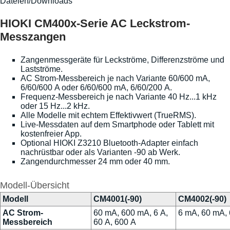
Dateien/Downloads
HIOKI CM400x-Serie AC Leckstrom-
Messzangen
Zangenmessgeräte für Leckströme, Differenzströme und
Lastströme.
AC Strom-Messbereich je nach Variante 60/600 mA,
6/60/600 A oder 6/60/600 mA, 6/60/200 A.
Frequenz-Messbereich je nach Variante 40 Hz...1 kHz
oder 15 Hz...2 kHz.
Alle Modelle mit echtem Effektivwert (TrueRMS).
Live-Messdaten auf dem Smartphode oder Tablett mit
kostenfreier App.
Optional HIOKI Z3210 Bluetooth-Adapter einfach
nachrüstbar oder als Varianten -90 ab Werk.
Zangendurchmesser 24 mm oder 40 mm.
Modell-Übersicht
Modell
CM4001(-90)
CM4002(-90)
AC Strom-
60 mA, 600 mA, 6 A,
6 mA, 60 mA, 
Messbereich
60 A, 600 A