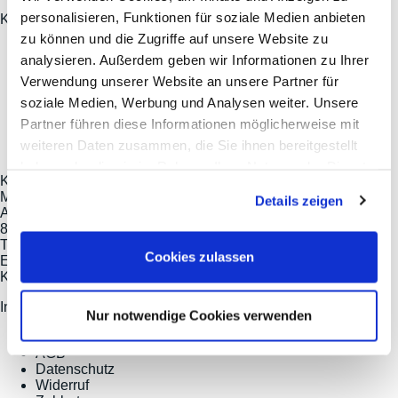
personalisieren, Funktionen für soziale Medien anbieten
Kategorien
zu können und die Zugriffe auf unsere Website zu
Produkte
analysieren. Außerdem geben wir Informationen zu Ihrer
News und Aktionen
Verwendung unserer Website an unsere Partner für
Über uns
soziale Medien, Werbung und Analysen weiter. Unsere
Partner führen diese Informationen möglicherweise mit
weiteren Daten zusammen, die Sie ihnen bereitgestellt
haben oder die sie im Rahmen Ihrer Nutzung der Dienste
Kontakt
gesammelt haben.
Meilhaus Electronic GmbH
Details zeigen
Am Sonnenlicht 2
82239 Alling
Tel.:
+49(0)8141/5271-0
Cookies zulassen
Email:
sales@meilhaus.de
Kategorien
Informationen
Nur notwendige Cookies verwenden
Impressum
AGB
Datenschutz
Widerruf