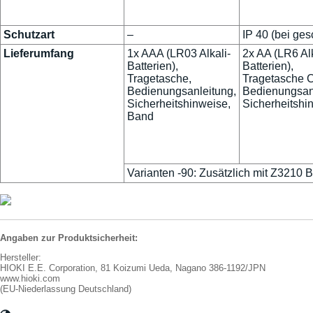
Schutzart
–
IP 40 (bei ge
Lieferumfang
1x AAA (LR03 Alkali-
2x AA (LR6 Alk
Batterien),
Batterien),
Tragetasche,
Tragetasche 
Bedienungsanleitung,
Bedienungsan
Sicherheitshinweise,
Sicherheitshi
Band
Varianten -90: Zusätzlich mit Z3210 
Angaben zur Produktsicherheit:
Hersteller:
HIOKI E.E. Corporation, 81 Koizumi Ueda, Nagano 386-1192/JPN
www.hioki.com
(EU-Niederlassung Deutschland)