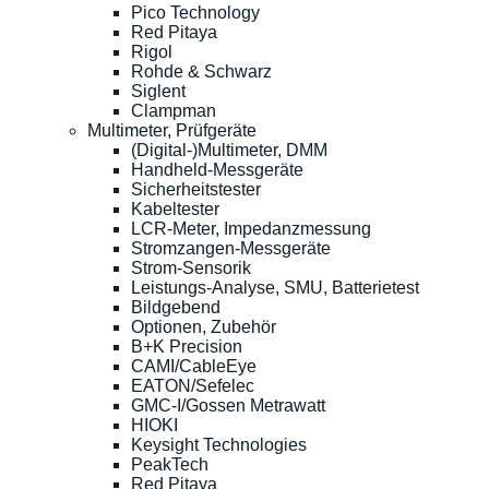
Pico Technology
Red Pitaya
Rigol
Rohde & Schwarz
Siglent
Clampman
Multimeter, Prüfgeräte
(Digital-)Multimeter, DMM
Handheld-Messgeräte
Sicherheitstester
Kabeltester
LCR-Meter, Impedanzmessung
Stromzangen-Messgeräte
Strom-Sensorik
Leistungs-Analyse, SMU, Batterietest
Bildgebend
Optionen, Zubehör
B+K Precision
CAMI/CableEye
EATON/Sefelec
GMC-I/Gossen Metrawatt
HIOKI
Keysight Technologies
PeakTech
Red Pitaya