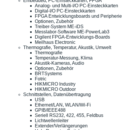
Embedded, PC-Einsteckkarten, FPGA
Analog- und Multi-I/O PC-Einsteckkarten
Digital-I/O PC-Einsteckkarten
FPGA Entwicklungsboards und Peripherie
Optionen, Zubehör
Treiber-System ME-iDS
Messlabor-Software ME-PowerLab3
Digilent FPGA-Entwicklungs-Boards
Meilhaus Electronic
Thermografie, Temperatur, Akustik, Umwelt
Thermografie
Temperatur-Messung, Klima
Akustik-Kameras, Audio
Optionen, Zubehör
BRTSystems
Fotric
HIKMICRO Industry
HIKMICRO Outdoor
Schnittstellen, Datenübertragung
USB
Ethernet/LAN, WLAN/Wi-Fi
GPIB/IEEE488
Seriell RS232, 422, 455, Feldbus
Lichtwellenleiter
Extender/Verlängerungen