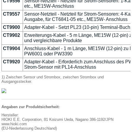
CT9556
Sensor-Netzteil - Netzteil für Strom-Sensoren: 1-Ka
etc., ME15W-Anschluss
CT9557
Sensor-Netzteil - Netzteil für Strom-Sensoren: 4-Kana
Ausgabe, für CT6841-05 etc., ME15W- Anschluss
CT9900
Adapter-Kabel - Setzt PL23 (10-pin) Terminal-Buc
CT9902
Erweiterungs-Kabel - 5 m Länge, ME15W (12-pin) 
und vergleichbare Produkte
CT9904
Anschluss-Kabel - 1 m Länge, ME15W (12-pin) zu 
PW6001 oder PW3390
CT9920
Adapter-Kabel - Erforderlich zum Anschluss des 
Strom-Sensor mit PL14-Anschluss
1) Zwischen Sensor und Strombox, zwischen Strombox und
Ausgangsstecker.
Angaben zur Produktsicherheit:
Hersteller:
HIOKI E.E. Corporation, 81 Koizumi Ueda, Nagano 386-1192/JPN
www.hioki.com
(EU-Niederlassung Deutschland)