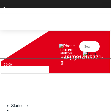
Privatkunde (nur DE)
HOTLINE
SERVICE
+49(0)8141/5271-
0
€ 0,00
Startseite