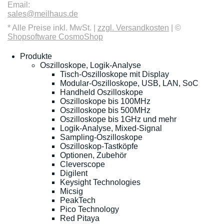
Email:
sales@meilhaus.de
* Alle Preise inkl. MwSt. |
zzgl. Versandkosten
| ©
Shopsoftware CosmoShop
Produkte
Oszilloskope, Logik-Analyse
Tisch-Oszilloskope mit Display
Modular-Oszilloskope, USB, LAN, SoC
Handheld Oszilloskope
Oszilloskope bis 100MHz
Oszilloskope bis 500MHz
Oszilloskope bis 1GHz und mehr
Logik-Analyse, Mixed-Signal
Sampling-Oszilloskope
Oszilloskop-Tastköpfe
Optionen, Zubehör
Cleverscope
Digilent
Keysight Technologies
Micsig
PeakTech
Pico Technology
Red Pitaya