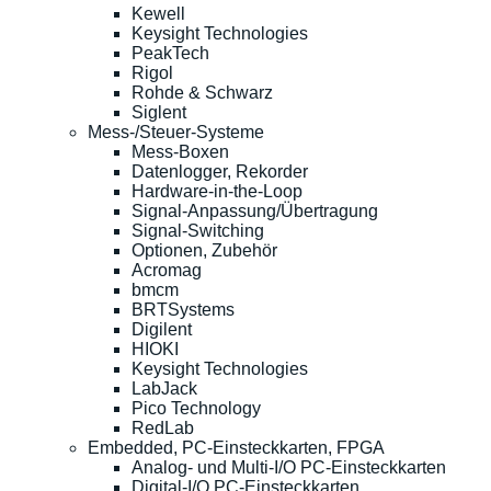
Kewell
Keysight Technologies
PeakTech
Rigol
Rohde & Schwarz
Siglent
Mess-/Steuer-Systeme
Mess-Boxen
Datenlogger, Rekorder
Hardware-in-the-Loop
Signal-Anpassung/Übertragung
Signal-Switching
Optionen, Zubehör
Acromag
bmcm
BRTSystems
Digilent
HIOKI
Keysight Technologies
LabJack
Pico Technology
RedLab
Embedded, PC-Einsteckkarten, FPGA
Analog- und Multi-I/O PC-Einsteckkarten
Digital-I/O PC-Einsteckkarten