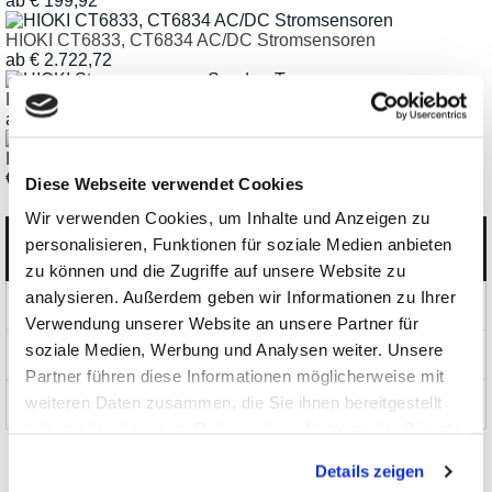
ab € 199,92
HIOKI CT6833, CT6834 AC/DC Stromsensoren
ab € 2.722,72
HIOKI Stromsensoren - Sonden-Zangen-Typ
ab € 854,42
HIOKI CT7822, CT7812 AC/DC Stromsensoren
€ 1.592,22
Diese Webseite verwendet Cookies
Wir verwenden Cookies, um Inhalte und Anzeigen zu
personalisieren, Funktionen für soziale Medien anbieten
Kategorien
zu können und die Zugriffe auf unsere Website zu
analysieren. Außerdem geben wir Informationen zu Ihrer
Produkte
Verwendung unserer Website an unsere Partner für
soziale Medien, Werbung und Analysen weiter. Unsere
News und Aktionen
Partner führen diese Informationen möglicherweise mit
weiteren Daten zusammen, die Sie ihnen bereitgestellt
Über uns
haben oder die sie im Rahmen Ihrer Nutzung der Dienste
gesammelt haben.
Details zeigen