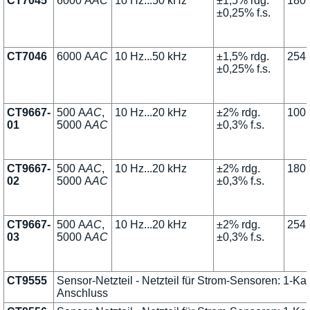
CT7045
6000 A
AC
10 Hz...50 kHz
±1,5% rdg.
180
±0,25% f.s.
CT7046
6000 A
AC
10 Hz...50 kHz
±1,5% rdg.
254
±0,25% f.s.
CT9667-
500 A
AC
,
10 Hz...20 kHz
±2% rdg.
100
01
5000 A
AC
±0,3% f.s.
CT9667-
500 A
AC
,
10 Hz...20 kHz
±2% rdg.
180
02
5000 A
AC
±0,3% f.s.
CT9667-
500 A
AC
,
10 Hz...20 kHz
±2% rdg.
254
03
5000 A
AC
±0,3% f.s.
CT9555
Sensor-Netzteil - Netzteil für Strom-Sensoren: 1-K
Anschluss