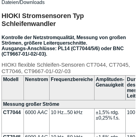
Dateien/Downloads
HIOKI Stromsensoren Typ
Schleifenwandler
Kontrolle der Netzstromqualität, Messung von großen
Strömen, größere Leiterquerschnitte.
Ausgangs-Anschlüsse: PL14 (CT7044/5/6) oder BNC
(CT9667-01/-02/-03).
HIOKI flexible Schleifen-Sensoren CT7044, CT7045,
CT7046, CT9667-01/-02/-03
Modell
Nenstrom
Frequenzbereiche
Amplituden-
Dur
Genauigkeit
des
mes
Leit
Messung großer Ströme
CT7044
6000 A
AC
10 Hz...50 kHz
±1,5% rdg.
100
±0,25% f.s.