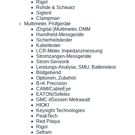
Rigol
Rohde & Schwarz
Siglent
Clampman
Multimeter, Prüfgeräte
(Digital-)Multimeter, DMM
Handheld-Messgeräte
Sicherheitstester
Kabeltester
LCR-Meter, Impedanzmessung
Stromzangen-Messgeräte
Strom-Sensorik
Leistungs-Analyse, SMU, Batterietest
Bildgebend
Optionen, Zubehör
B+K Precision
CAMI/CableEye
EATON/Sefelec
GMC-I/Gossen Metrawatt
HIOKI
Keysight Technologies
PeakTech
Red Pitaya
Rigol
Sefram