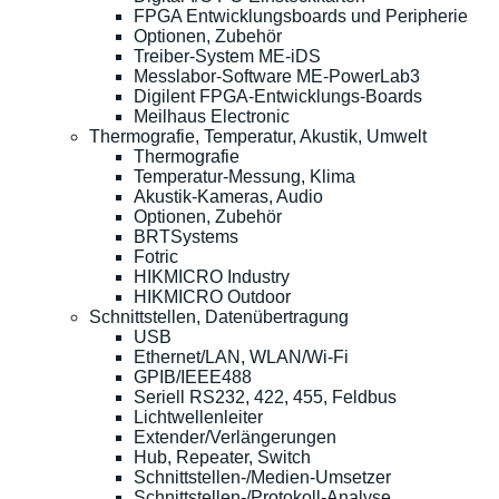
FPGA Entwicklungsboards und Peripherie
Optionen, Zubehör
Treiber-System ME-iDS
Messlabor-Software ME-PowerLab3
Digilent FPGA-Entwicklungs-Boards
Meilhaus Electronic
Thermografie, Temperatur, Akustik, Umwelt
Thermografie
Temperatur-Messung, Klima
Akustik-Kameras, Audio
Optionen, Zubehör
BRTSystems
Fotric
HIKMICRO Industry
HIKMICRO Outdoor
Schnittstellen, Datenübertragung
USB
Ethernet/LAN, WLAN/Wi-Fi
GPIB/IEEE488
Seriell RS232, 422, 455, Feldbus
Lichtwellenleiter
Extender/Verlängerungen
Hub, Repeater, Switch
Schnittstellen-/Medien-Umsetzer
Schnittstellen-/Protokoll-Analyse