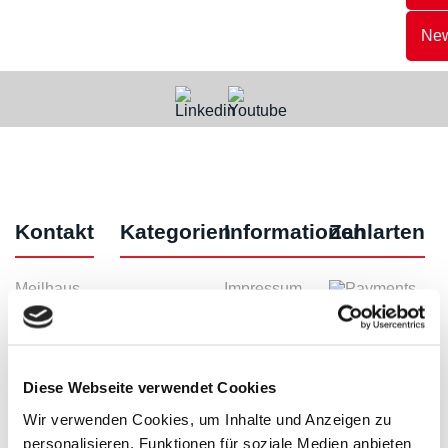
New
Kontakt
Kategorien
Informationen
Zahlarten
Meilhaus
Impressum
Electronic
AGB
GmbH
Datenschutz
Am
Widerruf
Sonnenlicht 2
Zahlarten
82239 Alling
Wir sind
Diese Webseite verwendet Cookies
Tel.:
ISO9001:2015-
+49(0)8141/5271-
zertifiziert
Wir verwenden Cookies, um Inhalte und Anzeigen zu
0
personalisieren, Funktionen für soziale Medien anbieten