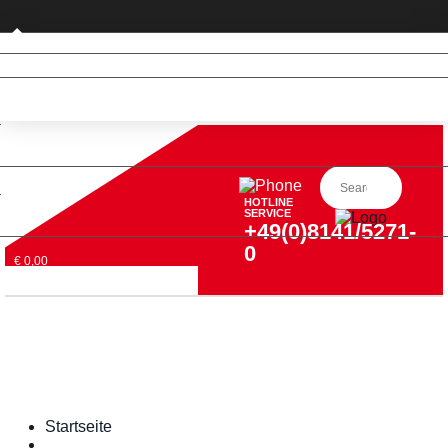
Privatkunde (nur DE)
HOTLINE
SERVICE
+49(0)8141/5271-
0
€ 0,00
Startseite