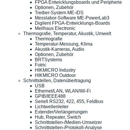
FPGA Entwicklungsboards und Peripherie
Optionen, Zubehör
Treiber-System ME-iDS
Messlabor-Software ME-PowerLab3
Digilent FPGA-Entwicklungs-Boards
Meilhaus Electronic
Thermografie, Temperatur, Akustik, Umwelt
Thermografie
Temperatur-Messung, Klima
Akustik-Kameras, Audio
Optionen, Zubehör
BRTSystems
Fotric
HIKMICRO Industry
HIKMICRO Outdoor
Schnittstellen, Datenübertragung
USB
Ethernet/LAN, WLAN/Wi-Fi
GPIB/IEEE488
Seriell RS232, 422, 455, Feldbus
Lichtwellenleiter
Extender/Verlängerungen
Hub, Repeater, Switch
Schnittstellen-/Medien-Umsetzer
Schnittstellen-/Protokoll-Analyse