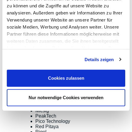
Email:
zu können und die Zugriffe auf unsere Website zu
sales@meilhaus.de
analysieren. Außerdem geben wir Informationen zu Ihrer
* Alle Preise inkl. MwSt. |
zzgl. Versandkosten
| ©
Verwendung unserer Website an unsere Partner für
Shopsoftware CosmoShop
soziale Medien, Werbung und Analysen weiter. Unsere
Produkte
Partner führen diese Informationen möglicherweise mit
Oszilloskope, Logik-Analyse
weiteren Daten zusammen, die Sie ihnen bereitgestellt
Tisch-Oszilloskope mit Display
Modular-Oszilloskope, USB, LAN, SoC
haben oder die sie im Rahmen Ihrer Nutzung der Dienste
Handheld Oszilloskope
gesammelt haben.
Oszilloskope bis 100MHz
Details zeigen
Oszilloskope bis 500MHz
Oszilloskope bis 1GHz und mehr
Logik-Analyse, Mixed-Signal
Cookies zulassen
Sampling-Oszilloskope
Oszilloskop-Tastköpfe
Optionen, Zubehör
Cleverscope
Nur notwendige Cookies verwenden
Digilent
Keysight Technologies
Micsig
PeakTech
Pico Technology
Red Pitaya
Rigol