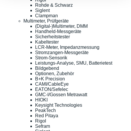
Rohde & Schwarz
Siglent
Clampman
Multimeter, Prüfgeräte
(Digital-)Multimeter, DMM
Handheld-Messgeräte
Sicherheitstester
Kabeltester
LCR-Meter, Impedanzmessung
Stromzangen-Messgeräte
Strom-Sensorik
Leistungs-Analyse, SMU, Batterietest
Bildgebend
Optionen, Zubehör
B+K Precision
CAMI/CableEye
EATON/Sefelec
GMC-I/Gossen Metrawatt
HIOKI
Keysight Technologies
PeakTech
Red Pitaya
Rigol
Sefram