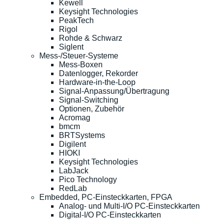
Kewell
Keysight Technologies
PeakTech
Rigol
Rohde & Schwarz
Siglent
Mess-/Steuer-Systeme
Mess-Boxen
Datenlogger, Rekorder
Hardware-in-the-Loop
Signal-Anpassung/Übertragung
Signal-Switching
Optionen, Zubehör
Acromag
bmcm
BRTSystems
Digilent
HIOKI
Keysight Technologies
LabJack
Pico Technology
RedLab
Embedded, PC-Einsteckkarten, FPGA
Analog- und Multi-I/O PC-Einsteckkarten
Digital-I/O PC-Einsteckkarten