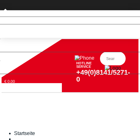
Privatkunde (nur DE)
HOTLINE
SERVICE
+49(0)8141/5271-
0
€ 0,00
Startseite