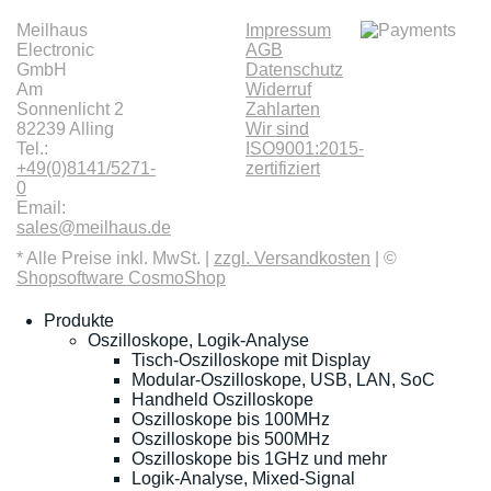
Meilhaus
Impressum
Electronic
AGB
GmbH
Datenschutz
Am
Widerruf
Sonnenlicht 2
Zahlarten
82239 Alling
Wir sind
Tel.:
ISO9001:2015-
+49(0)8141/5271-
zertifiziert
0
Email:
sales@meilhaus.de
* Alle Preise inkl. MwSt. |
zzgl. Versandkosten
| ©
Shopsoftware CosmoShop
Produkte
Oszilloskope, Logik-Analyse
Tisch-Oszilloskope mit Display
Modular-Oszilloskope, USB, LAN, SoC
Handheld Oszilloskope
Oszilloskope bis 100MHz
Oszilloskope bis 500MHz
Oszilloskope bis 1GHz und mehr
Logik-Analyse, Mixed-Signal