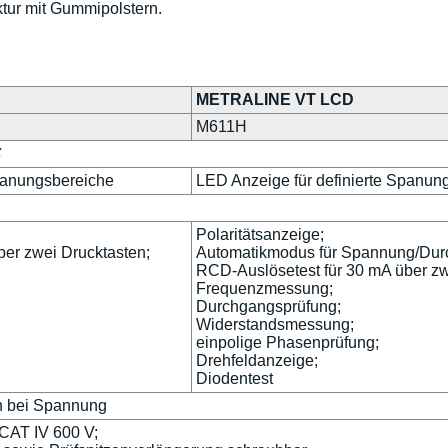
tur mit Gummipolstern.
METRALINE VT LCD
M611H
C
Spanungsbereiche
LED Anzeige für definierte Spanun
Polaritätsanzeige;
er zwei Drucktasten;
Automatikmodus für Spannung/Durc
RCD-Auslösetest für 30 mA über zw
Frequenzmessung;
Durchgangsprüfung;
Widerstandsmessung;
einpolige Phasenprüfung;
Drehfeldanzeige;
Diodentest
on bei Spannung
CAT IV 600 V;