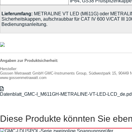
IP64, GS38 Prüfspitzenkappe
Lieferumfang:
METRALINE VT LED (M611G) oder METRALINE VT 
Sicherheitskappen, aufschraubbar für CAT IV 600 V/CAT III 100
Bedienungsanleitung.
Angaben zur Produktsicherheit:
Hersteller:
Gossen Metrawatt GmbH GMC-Instruments Group, Südwestpark 15, 90449 
www.gossenmetrawatt.com
Datenblatt_GMC-I_M611GH-METRALINE-VT-LED-LCD_de.pd
Diese Produkte könnten Sie ebenf