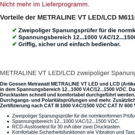
Nicht mehr im Lieferprogramm.
Vorteile der METRALINE VT LED/LCD M61
Zweipoliger Spanungsprüfer für die nor
Spannungsbereich 12...1000 V
AC
/12...150
Griffig, sicher und einfach bedienbar.
METRALINE VT LED/LCD zweipoliger Spanung
Die Gossen Metrawatt METRALINE VT LED und LCD (Artike
in dem Spannungsbereich 12...1000 V
AC
/12...1500 V
DC
. D
Drucktasten schnell und komfortabel durchgeführt werden
Durchgangs- und Polaritätsprüfungen und mehr. Zusätzlich
Zertifizierung nach CAT III 1000 V
AC
/1500 V
DC
CAT IV 600 V
Zweipoliger Spanungsprüfer für die normkonformen Prü
Spannungsbereich 12...1000 V
AC
/12...1500 V
DC
.
RCD-Auslösetest für 30 mA über zwei Drucktasten.
Komfortable Sicherheitsfunktionen wie Vibration und Tas