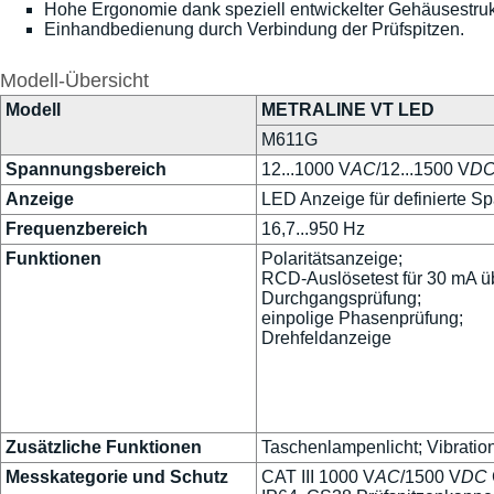
Hohe Ergonomie dank speziell entwickelter Gehäusestruk
Einhandbedienung durch Verbindung der Prüfspitzen.
Modell-Übersicht
Modell
METRALINE VT LED
M611G
Spannungsbereich
12...1000 V
AC
/12...1500 V
D
Anzeige
LED Anzeige für definierte 
Frequenzbereich
16,7...950 Hz
Funktionen
Polaritätsanzeige;
RCD-Auslösetest für 30 mA üb
Durchgangsprüfung;
einpolige Phasenprüfung;
Drehfeldanzeige
Zusätzliche Funktionen
Taschenlampenlicht; Vibrati
Messkategorie und Schutz
CAT III 1000 V
AC
/1500 V
DC