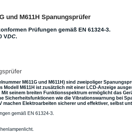
1G und M611H Spanungsprüfer
mkonformen Prüfungen gemäß EN 61324-3.
0 V
DC
.
sprüfer
lnummer M611G und M611H) sind zweipoliger Spanungsprü
as Modell M611H ist zusätzlich mit einer LCD-Anzeige ausge
. Mit seinem breiten Funktionsspektrum ermöglicht das Ge
e Sicherheitsfunktionen wie die Vibrationswarnung bei Sp
 machen Elektroarbeiten sicherer und effektiver, selbst u
fungen gemäß EN 61324-3.
chenlampenlicht.