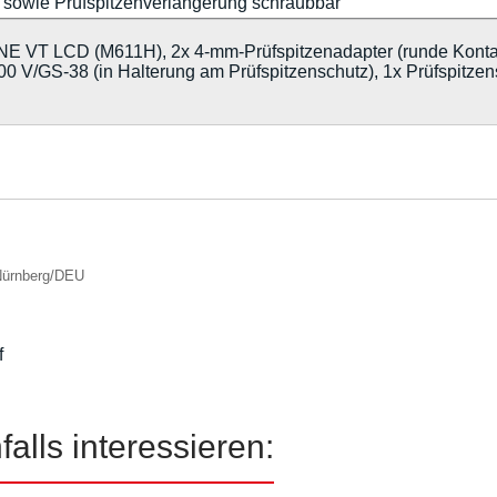
 sowie Prüfspitzenverlängerung schraubbar
LCD (M611H), 2x 4-mm-Prüfspitzenadapter (runde Kontaktsti
0 V/GS-38 (in Halterung am Prüfspitzenschutz), 1x Prüfspitzens
Nürnberg/DEU
f
alls interessieren: