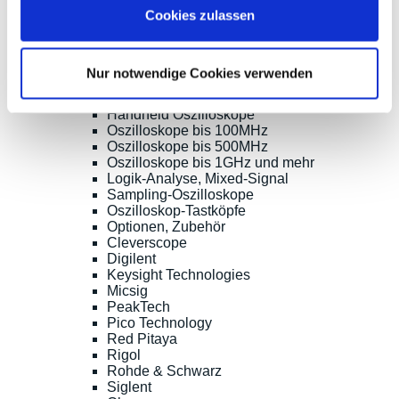
Cookies zulassen
Shopsoftware CosmoShop
Produkte
Oszilloskope, Logik-Analyse
Nur notwendige Cookies verwenden
Tisch-Oszilloskope mit Display
Modular-Oszilloskope, USB, LAN, SoC
Handheld Oszilloskope
Oszilloskope bis 100MHz
Oszilloskope bis 500MHz
Oszilloskope bis 1GHz und mehr
Logik-Analyse, Mixed-Signal
Sampling-Oszilloskope
Oszilloskop-Tastköpfe
Optionen, Zubehör
Cleverscope
Digilent
Keysight Technologies
Micsig
PeakTech
Pico Technology
Red Pitaya
Rigol
Rohde & Schwarz
Siglent