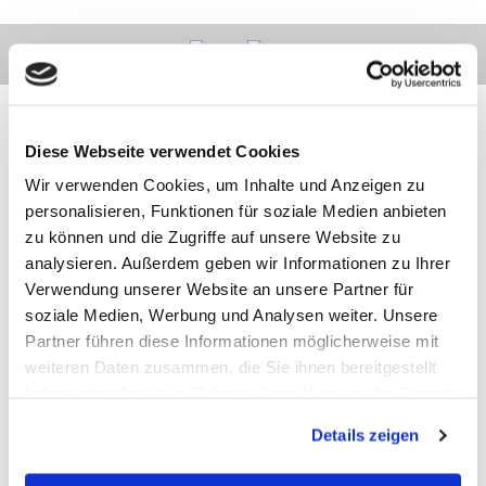
Diese Webseite verwendet Cookies
Wir verwenden Cookies, um Inhalte und Anzeigen zu
Kontakt
Kategorien
Informationen
Zahlarten
personalisieren, Funktionen für soziale Medien anbieten
zu können und die Zugriffe auf unsere Website zu
Meilhaus
Impressum
analysieren. Außerdem geben wir Informationen zu Ihrer
Electronic
AGB
Verwendung unserer Website an unsere Partner für
GmbH
Datenschutz
soziale Medien, Werbung und Analysen weiter. Unsere
Am
Widerruf
Sonnenlicht 2
Zahlarten
Partner führen diese Informationen möglicherweise mit
82239 Alling
Wir sind
weiteren Daten zusammen, die Sie ihnen bereitgestellt
Tel.:
ISO9001:2015-
haben oder die sie im Rahmen Ihrer Nutzung der Dienste
+49(0)8141/5271-
zertifiziert
0
gesammelt haben.
Details zeigen
Email:
sales@meilhaus.de
* Alle Preise inkl. MwSt. |
zzgl. Versandkosten
| ©