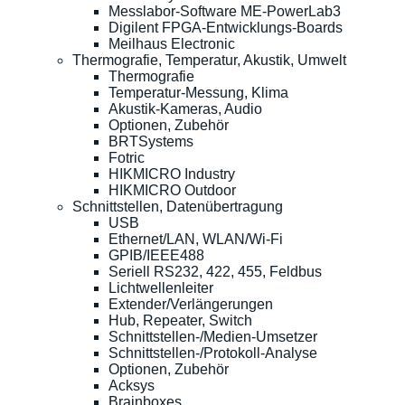
Messlabor-Software ME-PowerLab3
Digilent FPGA-Entwicklungs-Boards
Meilhaus Electronic
Thermografie, Temperatur, Akustik, Umwelt
Thermografie
Temperatur-Messung, Klima
Akustik-Kameras, Audio
Optionen, Zubehör
BRTSystems
Fotric
HIKMICRO Industry
HIKMICRO Outdoor
Schnittstellen, Datenübertragung
USB
Ethernet/LAN, WLAN/Wi-Fi
GPIB/IEEE488
Seriell RS232, 422, 455, Feldbus
Lichtwellenleiter
Extender/Verlängerungen
Hub, Repeater, Switch
Schnittstellen-/Medien-Umsetzer
Schnittstellen-/Protokoll-Analyse
Optionen, Zubehör
Acksys
Brainboxes