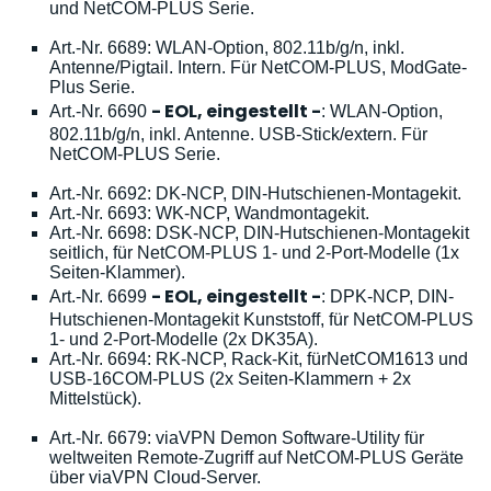
und NetCOM-PLUS Serie.
Art.-Nr. 6689: WLAN-Option, 802.11b/g/n, inkl.
Antenne/Pigtail. Intern. Für NetCOM-PLUS, ModGate-
Plus Serie.
- EOL, eingestellt -
Art.-Nr. 6690
: WLAN-Option,
802.11b/g/n, inkl. Antenne. USB-Stick/extern. Für
NetCOM-PLUS Serie.
Art.-Nr. 6692: DK-NCP, DIN-Hutschienen-Montagekit.
Art.-Nr. 6693: WK-NCP, Wandmontagekit.
Art.-Nr. 6698: DSK-NCP, DIN-Hutschienen-Montagekit
seitlich, für NetCOM-PLUS 1- und 2-Port-Modelle (1x
Seiten-Klammer).
- EOL, eingestellt -
Art.-Nr. 6699
: DPK-NCP, DIN-
Hutschienen-Montagekit Kunststoff, für NetCOM-PLUS
1- und 2-Port-Modelle (2x DK35A).
Art.-Nr. 6694: RK-NCP, Rack-Kit, fürNetCOM1613 und
USB-16COM-PLUS (2x Seiten-Klammern + 2x
Mittelstück).
Art.-Nr. 6679: viaVPN Demon Software-Utility für
weltweiten Remote-Zugriff auf NetCOM-PLUS Geräte
über viaVPN Cloud-Server.