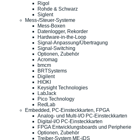
Rigol
Rohde & Schwarz
Siglent
Mess-/Steuer-Systeme
Mess-Boxen
Datenlogger, Rekorder
Hardware-in-the-Loop
Signal-Anpassung/Übertragung
Signal-Switching
Optionen, Zubehör
Acromag
bmcm
BRTSystems
Digilent
HIOKI
Keysight Technologies
LabJack
Pico Technology
RedLab
Embedded, PC-Einsteckkarten, FPGA
Analog- und Multi-I/O PC-Einsteckkarten
Digital-I/O PC-Einsteckkarten
FPGA Entwicklungsboards und Peripherie
Optionen, Zubehör
Treiber-System ME-iDS