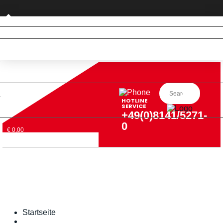
Privatkunde (nur DE)
HOTLINE
SERVICE
+49(0)8141/5271-
0
€ 0,00
Startseite