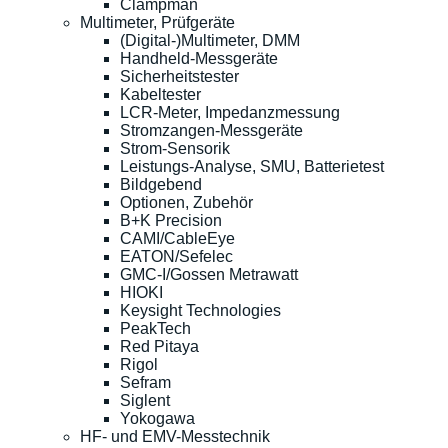
Clampman
Multimeter, Prüfgeräte
(Digital-)Multimeter, DMM
Handheld-Messgeräte
Sicherheitstester
Kabeltester
LCR-Meter, Impedanzmessung
Stromzangen-Messgeräte
Strom-Sensorik
Leistungs-Analyse, SMU, Batterietest
Bildgebend
Optionen, Zubehör
B+K Precision
CAMI/CableEye
EATON/Sefelec
GMC-I/Gossen Metrawatt
HIOKI
Keysight Technologies
PeakTech
Red Pitaya
Rigol
Sefram
Siglent
Yokogawa
HF- und EMV-Messtechnik