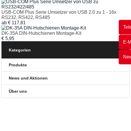
USB-COM Plus Serie Umsetzer von USB 2.0 zu 1 - 16x
RS232, RS422, RS485
ab
€
117,81
Tel
DK-35A DIN-Hutschienen Montage-Kit
€
5,95
E-M
Kategorien
New
Produkte
News und Aktionen
Über uns