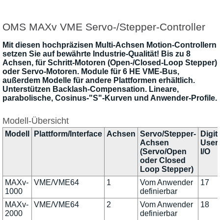
OMS MAXv VME Servo-/Stepper-Controller
Mit diesen hochpräzisen Multi-Achsen Motion-Controllern
setzen Sie auf bewährte Industrie-Qualität! Bis zu 8
Achsen, für Schritt-Motoren (Open-/Closed-Loop Stepper)
oder Servo-Motoren. Module für 6 HE VME-Bus,
außerdem Modelle für andere Plattformen erhältlich.
Unterstützen Backlash-Compensation. Lineare,
parabolische, Cosinus-"S"-Kurven und Anwender-Profile.
Modell-Übersicht
Modell
Plattform/Interface
Achsen
Servo/Stepper-
Digita
Achsen
User
(Servo/Open
I/O
oder Closed
Loop Stepper)
MAXv-
VME/VME64
1
Vom Anwender
17
1000
definierbar
MAXv-
VME/VME64
2
Vom Anwender
18
2000
definierbar