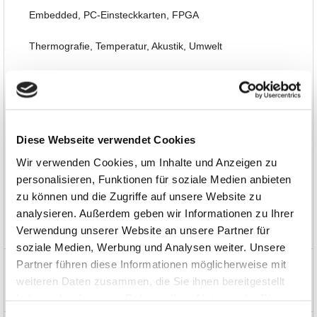
Embedded, PC-Einsteckkarten, FPGA
Thermografie, Temperatur, Akustik, Umwelt
Schnittstellen, Datenübertragung
Automotive
Diese Webseite verwendet Cookies
Seminare, Bücher, Software
Wir verwenden Cookies, um Inhalte und Anzeigen zu
Sonderbeschaffung und EOL
personalisieren, Funktionen für soziale Medien anbieten
zu können und die Zugriffe auf unsere Website zu
Limitierte Spezial-Angebote
analysieren. Außerdem geben wir Informationen zu Ihrer
Verwendung unserer Website an unsere Partner für
EOL, nicht mehr im Programm
soziale Medien, Werbung und Analysen weiter. Unsere
Partner führen diese Informationen möglicherweise mit
News und Aktionen
weiteren Daten zusammen, die Sie ihnen bereitgestellt
Über uns
haben oder die sie im Rahmen Ihrer Nutzung der Dienste
gesammelt haben.