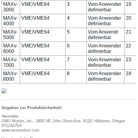
MAXv-
VME/VME64
3
Vom Anwender
19
3000
definierbar
MAXv-
VME/VME64
4
Vom Anwender
20
4000
definierbar
MAXv-
VME/VME64
5
Vom Anwendr
21
5000
definierbar
MAXv-
VME/VME64
6
Vom Anwender
22
6000
definierbar
MAXv-
VME/VME64
7
Vom Anwender
23
7000
definierbar
MAXv-
VME/VME64
8
Vom Anwender
24
8000
definierbar
Angaben zur Produktsicherheit:
Hersteller:
OMS Motion, Inc., 3400 NE John Olsen Ave. #120, Hillsboro, Oregon
97124/USA
www.omsmotion.com