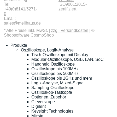
Tel.:
ISO9001:2015-
+49(0)8141/5271-
zertifiziert
0
Email:
sales@meilhaus.de
* Alle Preise inkl. MwSt. |
zzgl. Versandkosten
| ©
Shopsoftware CosmoShop
Produkte
Oszilloskope, Logik-Analyse
Tisch-Oszilloskope mit Display
Modular-Oszilloskope, USB, LAN, SoC
Handheld Oszilloskope
Oszilloskope bis 100MHz
Oszilloskope bis 500MHz
Oszilloskope bis 1GHz und mehr
Logik-Analyse, Mixed-Signal
Sampling-Oszilloskope
Oszilloskop-Tastköpfe
Optionen, Zubehör
Cleverscope
Digilent
Keysight Technologies
Micsig