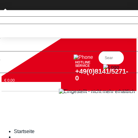
Privatkunde (nur DE)
HOTLINE
SERVICE
+49(0)8141/5271-
0
€ 0,00
Startseite