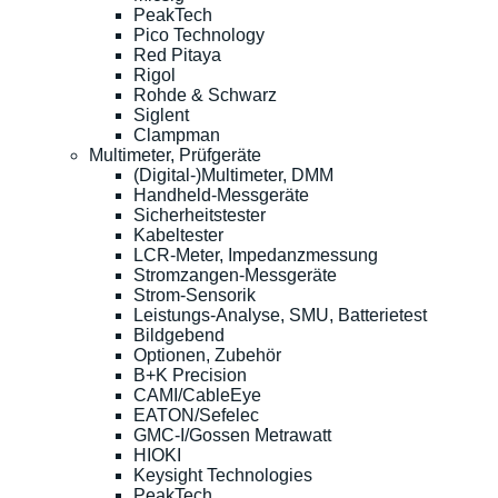
PeakTech
Pico Technology
Red Pitaya
Rigol
Rohde & Schwarz
Siglent
Clampman
Multimeter, Prüfgeräte
(Digital-)Multimeter, DMM
Handheld-Messgeräte
Sicherheitstester
Kabeltester
LCR-Meter, Impedanzmessung
Stromzangen-Messgeräte
Strom-Sensorik
Leistungs-Analyse, SMU, Batterietest
Bildgebend
Optionen, Zubehör
B+K Precision
CAMI/CableEye
EATON/Sefelec
GMC-I/Gossen Metrawatt
HIOKI
Keysight Technologies
PeakTech