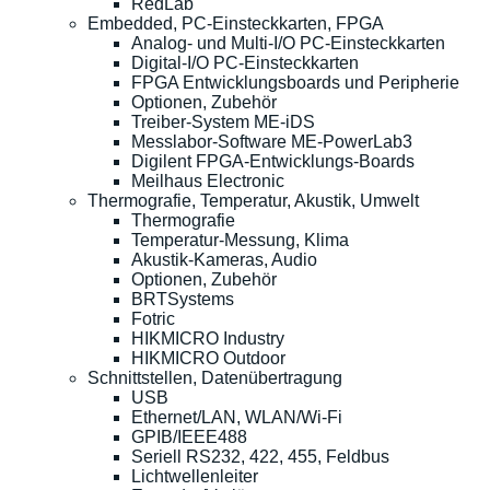
RedLab
Embedded, PC-Einsteckkarten, FPGA
Analog- und Multi-I/O PC-Einsteckkarten
Digital-I/O PC-Einsteckkarten
FPGA Entwicklungsboards und Peripherie
Optionen, Zubehör
Treiber-System ME-iDS
Messlabor-Software ME-PowerLab3
Digilent FPGA-Entwicklungs-Boards
Meilhaus Electronic
Thermografie, Temperatur, Akustik, Umwelt
Thermografie
Temperatur-Messung, Klima
Akustik-Kameras, Audio
Optionen, Zubehör
BRTSystems
Fotric
HIKMICRO Industry
HIKMICRO Outdoor
Schnittstellen, Datenübertragung
USB
Ethernet/LAN, WLAN/Wi-Fi
GPIB/IEEE488
Seriell RS232, 422, 455, Feldbus
Lichtwellenleiter