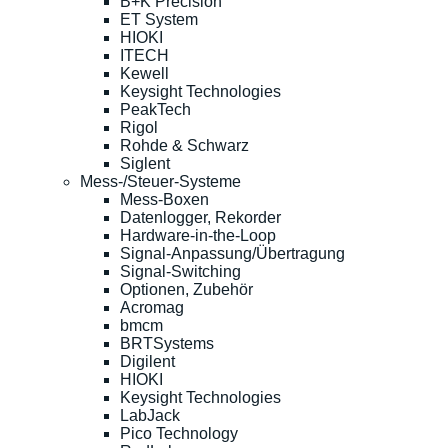
B+K Precision
ET System
HIOKI
ITECH
Kewell
Keysight Technologies
PeakTech
Rigol
Rohde & Schwarz
Siglent
Mess-/Steuer-Systeme
Mess-Boxen
Datenlogger, Rekorder
Hardware-in-the-Loop
Signal-Anpassung/Übertragung
Signal-Switching
Optionen, Zubehör
Acromag
bmcm
BRTSystems
Digilent
HIOKI
Keysight Technologies
LabJack
Pico Technology