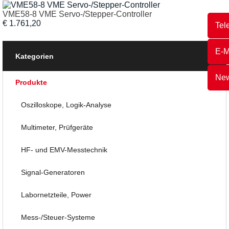
VME58-8 VME Servo-/Stepper-Controller
€ 1.761,20
Tel
E-M
Kategorien
New
Produkte
Oszilloskope, Logik-Analyse
Multimeter, Prüfgeräte
HF- und EMV-Messtechnik
Signal-Generatoren
Labornetzteile, Power
Mess-/Steuer-Systeme