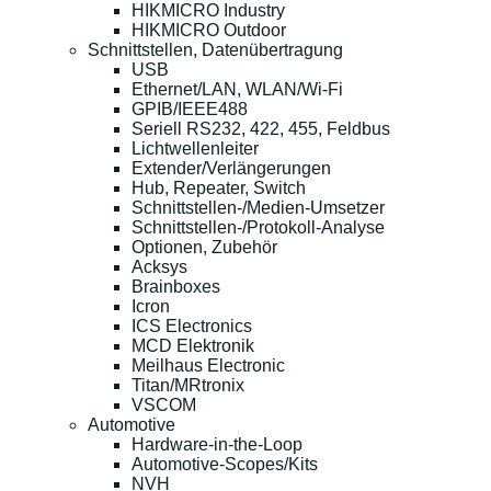
HIKMICRO Industry
HIKMICRO Outdoor
Schnittstellen, Datenübertragung
USB
Ethernet/LAN, WLAN/Wi-Fi
GPIB/IEEE488
Seriell RS232, 422, 455, Feldbus
Lichtwellenleiter
Extender/Verlängerungen
Hub, Repeater, Switch
Schnittstellen-/Medien-Umsetzer
Schnittstellen-/Protokoll-Analyse
Optionen, Zubehör
Acksys
Brainboxes
Icron
ICS Electronics
MCD Elektronik
Meilhaus Electronic
Titan/MRtronix
VSCOM
Automotive
Hardware-in-the-Loop
Automotive-Scopes/Kits
NVH