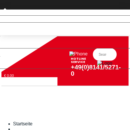
Privatkunde (nur DE)
HOTLINE
SERVICE
+49(0)8141/5271-
0
€ 0,00
Startseite