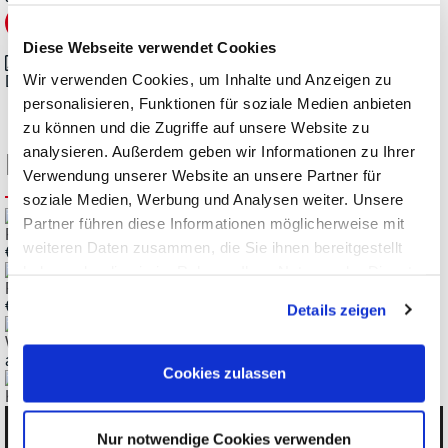
Diese Webseite verwendet Cookies
Wir verwenden Cookies, um Inhalte und Anzeigen zu
Datenblatt_Pico-Technology_PicoLog-PT-104_de.pdf
personalisieren, Funktionen für soziale Medien anbieten
zu können und die Zugriffe auf unsere Website zu
analysieren. Außerdem geben wir Informationen zu Ihrer
Kunden kauften ebenfalls
Verwendung unserer Website an unsere Partner für
soziale Medien, Werbung und Analysen weiter. Unsere
Partner führen diese Informationen möglicherweise mit
PT-104 Anschluss-Adapter
weiteren Daten zusammen, die Sie ihnen bereitgestellt
€
15,47
haben oder die sie im Rahmen Ihrer Nutzung der Dienste
Pico SE019 PT100-Sensor, universal
gesammelt haben.
€
60,69
Details zeigen
Werkskalibrierung für Picoscopes und Pico Datenlogger
ab
€
117,81
Cookies zulassen
Keysight 34901A Multiplexer
Kategorien
Nur notwendige Cookies verwenden