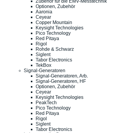
Zubehör für die EMV-Messtechnik
Optionen, Zubehör
Aaronia
Ceyear
Copper Mountain
Keysight Technologies
Pico Technology
Red Pitaya
Rigol
Rohde & Schwarz
Siglent
Tabor Electronics
TekBox
Signal-Generatoren
Signal-Generatoren, Arb.
Signal-Generatoren, HF
Optionen, Zubehör
Ceyear
Keysight Technologies
PeakTech
Pico Technology
Red Pitaya
Rigol
Siglent
Tabor Electronics