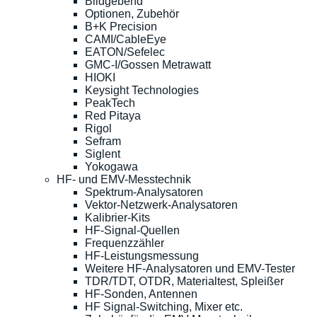
Bildgebend
Optionen, Zubehör
B+K Precision
CAMI/CableEye
EATON/Sefelec
GMC-I/Gossen Metrawatt
HIOKI
Keysight Technologies
PeakTech
Red Pitaya
Rigol
Sefram
Siglent
Yokogawa
HF- und EMV-Messtechnik
Spektrum-Analysatoren
Vektor-Netzwerk-Analysatoren
Kalibrier-Kits
HF-Signal-Quellen
Frequenzzähler
HF-Leistungsmessung
Weitere HF-Analysatoren und EMV-Tester
TDR/TDT, OTDR, Materialtest, Spleißer
HF-Sonden, Antennen
HF Signal-Switching, Mixer etc.