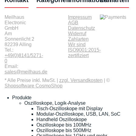
Meilhaus
Impressum
Electronic
AGB
GmbH
Datenschutz
Am
Widerruf
Sonnenlicht 2
Zahlarten
82239 Alling
Wir sind
Tel.:
ISO9001:2015-
+49(0)8141/5271-
zertifiziert
0
Email:
sales@meilhaus.de
* Alle Preise inkl. MwSt. |
zzgl. Versandkosten
| ©
Shopsoftware CosmoShop
Produkte
Oszilloskope, Logik-Analyse
Tisch-Oszilloskope mit Display
Modular-Oszilloskope, USB, LAN, SoC
Handheld Oszilloskope
Oszilloskope bis 100MHz
Oszilloskope bis 500MHz
Oszilloskope bis 1GHz und mehr