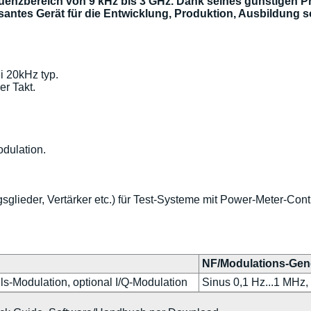
uenzbereich von 9 kHz bis 3 GHz. Dank seines günstigen Pr
santes Gerät für die Entwicklung, Produktion, Ausbildung s
i 20kHz typ.
er Takt.
odulation.
.
glieder, Vertärker etc.) für Test-Systeme mit Power-Meter-Contr
NF/Modulations-Gen
-Modulation, optional I/Q-Modulation
Sinus 0,1 Hz...1 MHz,