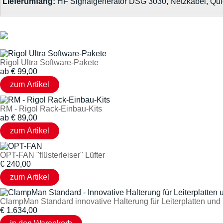
Lieferumfang:
HF Signalgenerator DSG 3030, Netzkabel, Qui
Rigol Ultra Software-Pakete
ab
€
99,00
RM - Rigol Rack-Einbau-Kits
ab
€
89,00
OPT-FAN "flüsterleiser" Lüfter
€
240,00
ClampMan Standard innovative Halterung für Leiterplatten un
€
1.634,00