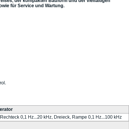
eises, der kompakten Bauform und der vielfältigen
owie für Service und Wartung.
ol.
erator
 Rechteck 0,1 Hz...20 kHz, Dreieck, Rampe 0,1 Hz...100 kHz