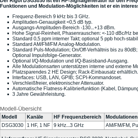
Der Rigol DSG3030 ist ein HF-Signalgenerator für den Freq
Funktionen und Modulation-Möglichkeiten ist er ein interes
Frequenz-Bereich 9 kHz bis 3 GHz.
Amplituden-Genauigkeit <0,5 dB typ.
Ausgangs-Amplituden-Bereich -130...+13 dBm.
Hohe Signal-Reinheit, Phasenrauschen: <-110 dBc/Hz be
Standard 0,5 ppm interner Takt; optional 5 ppb hoch-stabil
Standard AM/FM/FM Analog-Modulation.
Standard Puls-Modulation; On/Off-Verhältnis bis zu 80dB;
Optional Impulsfolge-Generator.
Optional I/Q-Modulation und I/Q-Basisband-Ausgang.
Alle Modulationsarten unterstützen interne und externe M
Platzsparendes 2 HE Design; Rack-Einbausatz erhältlich
Interfaces: USB, LAN, GPIB; SCPI-Kommandoset.
Verschleißfreier, elektronischer Attenuator.
Automatische Flatness-Kalibrierfunktion (Kabel, Dämpungs
3 Jahre Gewährleistung.
Modell-Übersicht
Modell
Kanäle
HF Frequenzbereich
Modulationen
DSG3030
1 HF, 1 NF
9 kHz...3 GHz
AM/FM/FM, Puls