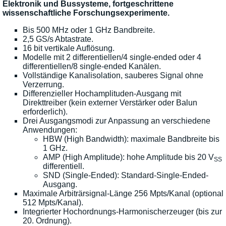
Elektronik und Bussysteme, fortgeschrittene
wissenschaftliche Forschungsexperimente.
Bis 500 MHz oder 1 GHz Bandbreite.
2,5 GS/s Abtastrate.
16 bit vertikale Auflösung.
Modelle mit 2 differentiellen/4 single-ended oder 4
differentiellen/8 single-ended Kanälen.
Vollständige Kanalisolation, sauberes Signal ohne
Verzerrung.
Differenzieller Hochamplituden-Ausgang mit
Direkttreiber (kein externer Verstärker oder Balun
erforderlich).
Drei Ausgangsmodi zur Anpassung an verschiedene
Anwendungen:
HBW (High Bandwidth): maximale Bandbreite bis
1 GHz.
AMP (High Amplitude): hohe Amplitude bis 20 V
SS
differentiell.
SND (Single-Ended): Standard-Single-Ended-
Ausgang.
Maximale Arbiträrsignal-Länge 256 Mpts/Kanal (optional
512 Mpts/Kanal).
Integrierter Hochordnungs-Harmonischerzeuger (bis zur
20. Ordnung).