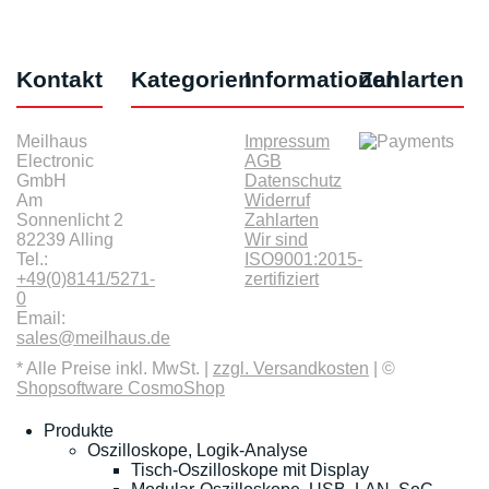
Kontakt
Kategorien
Informationen
Zahlarten
Meilhaus
Impressum
Electronic
AGB
GmbH
Datenschutz
Am
Widerruf
Sonnenlicht 2
Zahlarten
82239 Alling
Wir sind
Tel.:
ISO9001:2015-
+49(0)8141/5271-
zertifiziert
0
Email:
sales@meilhaus.de
* Alle Preise inkl. MwSt. |
zzgl. Versandkosten
| ©
Shopsoftware CosmoShop
Produkte
Oszilloskope, Logik-Analyse
Tisch-Oszilloskope mit Display