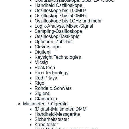
Modular-Oszilloskope, USB, LAN, SoC
Handheld Oszilloskope
Oszilloskope bis 100MHz
Oszilloskope bis 500MHz
Oszilloskope bis 1GHz und mehr
Logik-Analyse, Mixed-Signal
Sampling-Oszilloskope
Oszilloskop-Tastköpfe
Optionen, Zubehör
Cleverscope
Digilent
Keysight Technologies
Micsig
PeakTech
Pico Technology
Red Pitaya
Rigol
Rohde & Schwarz
Siglent
Clampman
Multimeter, Prüfgeräte
(Digital-)Multimeter, DMM
Handheld-Messgeräte
Sicherheitstester
Kabeltester