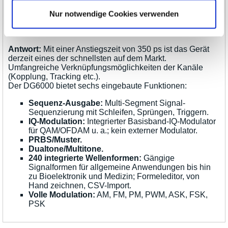
Nur notwendige Cookies verwenden
Frage: Welche weiteren Vorteile bietet der
DG6000?
Antwort:
Mit einer Anstiegszeit von 350 ps ist das Gerät
derzeit eines der schnellsten auf dem Markt.
Umfangreiche Verknüpfungsmöglichkeiten der Kanäle
(Kopplung, Tracking etc.).
Der DG6000 bietet sechs eingebaute Funktionen:
Sequenz-Ausgabe:
Multi-Segment Signal-
Sequenzierung mit Schleifen, Sprüngen, Triggern.
IQ-Modulation:
Integrierter Basisband-IQ-Modulator
für QAM/OFDAM u. a.; kein externer Modulator.
PRBS/Muster.
Dualtone/Multitone.
240 integrierte Wellenformen:
Gängige
Signalformen für allgemeine Anwendungen bis hin
zu Bioelektronik und Medizin; Formeleditor, von
Hand zeichnen, CSV-Import.
Volle Modulation:
AM, FM, PM, PWM, ASK, FSK,
PSK