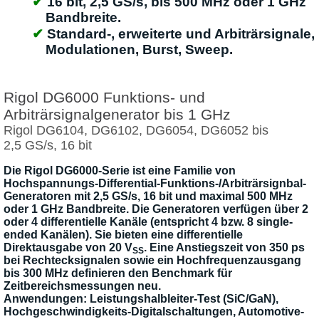
16 bit, 2,5 GS/s, bis 500 MHz oder 1 GHz
Bandbreite.
Standard-, erweiterte und Arbiträrsignale,
Modulationen, Burst, Sweep.
Rigol DG6000 Funktions- und
Arbiträrsignalgenerator bis 1 GHz
Rigol DG6104, DG6102, DG6054, DG6052 bis
2,5 GS/s, 16 bit
Die Rigol DG6000-Serie ist eine Familie von
Hochspannungs-Differential-Funktions-/Arbiträrsignbal-
Generatoren mit 2,5 GS/s, 16 bit und maximal 500 MHz
oder 1 GHz Bandbreite. Die Generatoren verfügen über 2
oder 4 differentielle Kanäle (entspricht 4 bzw. 8 single-
ended Kanälen). Sie bieten eine differentielle
Direktausgabe von 20 V
. Eine Anstiegszeit von 350 ps
SS
bei Rechtecksignalen sowie ein Hochfrequenzausgang
bis 300 MHz definieren den Benchmark für
Zeitbereichsmessungen neu.
Anwendungen: Leistungshalbleiter-Test (SiC/GaN),
Hochgeschwindigkeits-Digitalschaltungen, Automotive-