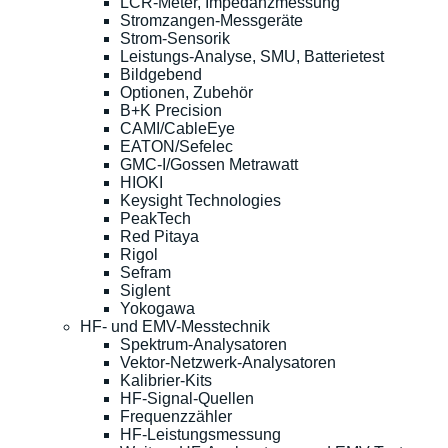
LCR-Meter, Impedanzmessung
Stromzangen-Messgeräte
Strom-Sensorik
Leistungs-Analyse, SMU, Batterietest
Bildgebend
Optionen, Zubehör
B+K Precision
CAMI/CableEye
EATON/Sefelec
GMC-I/Gossen Metrawatt
HIOKI
Keysight Technologies
PeakTech
Red Pitaya
Rigol
Sefram
Siglent
Yokogawa
HF- und EMV-Messtechnik
Spektrum-Analysatoren
Vektor-Netzwerk-Analysatoren
Kalibrier-Kits
HF-Signal-Quellen
Frequenzzähler
HF-Leistungsmessung