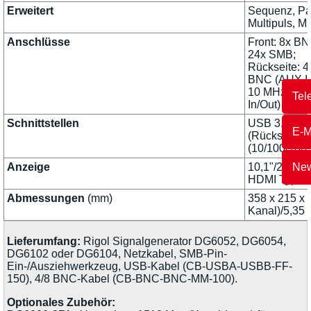
Erweitert
Sequenz, Pat
Multipuls, Mu
Anschlüsse
Front: 8x BN
24x SMB;
Rückseite: 4
BNC (AUX In
10 MHz Ref
Tel
In/Out)
Schnittstellen
USB 3.0 Host
E-M
(Rückseite),
(10/100/1000
Anzeige
10,1"/25,7 c
New
HDMI Typ-A 
Abmessungen
(mm)
358 x 215 x 1
Kanal)/5,35 
Lieferumfang:
Rigol Signalgenerator DG6052, DG6054,
DG6102 oder DG6104, Netzkabel, SMB-Pin-
Ein-/Ausziehwerkzeug, USB-Kabel (CB-USBA-USBB-FF-
150), 4/8 BNC-Kabel (CB-BNC-BNC-MM-100).
Optionales Zubehör: