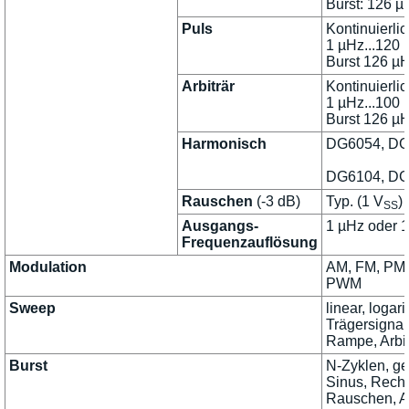
Burst: 126 µ
Puls
Kontinuierli
1 µHz...120
Burst 126 µ
Arbiträr
Kontinuierli
1 µHz...100
Burst 126 µ
Harmonisch
DG6054, DG
DG6104, DG
Rauschen
(-3 dB)
Typ. (1 V
)
SS
Ausgangs-
1 µHz oder 1
Frequenzauflösung
Modulation
AM, FM, PM,
PWM
Sweep
linear, logari
Trägersignal
Rampe, Arbit
Burst
N-Zyklen, get
Sinus, Rech
Rauschen, Ar