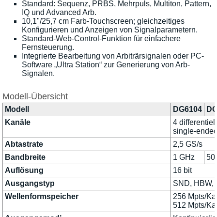
Standard: Sequenz, PRBS, Mehrpuls, Multiton, Pattern,
IQ und Advanced Arb.
10,1"/25,7 cm Farb-Touchscreen; gleichzeitiges
Konfigurieren und Anzeigen von Signalparametern.
Standard-Web-Control-Funktion für einfachere
Fernsteuerung.
Integrierte Bearbeitung von Arbiträrsignalen oder PC-
Software „Ultra Station“ zur Generierung von Arb-
Signalen.
Modell-Übersicht
Modell
DG6104
DG
Kanäle
4 differentiell
single-ended
Abtastrate
2,5 GS/s
Bandbreite
1 GHz
50
Auflösung
16 bit
Ausgangstyp
SND, HBW,
Wellenformspeicher
256 Mpts/Kan
512 Mpts/Ka