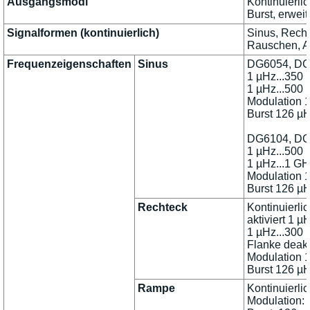
Ausgangsmodi
Kontinuierli
Burst, erweit
Signalformen (kontinuierlich)
Sinus, Rech
Rauschen, Ar
Frequenzeigenschaften
Sinus
DG6054, DG6
1 µHz...350
1 µHz...500
Modulation 
Burst 126 µ
DG6104, DG6
1 µHz...500
1 µHz...1 G
Modulation 
Burst 126 µ
Rechteck
Kontinuierli
aktiviert 1 
1 µHz...300
Flanke deakt
Modulation 
Burst 126 µ
Rampe
Kontinuierli
Modulation: 