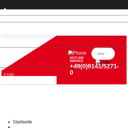
Privatkunde (nur DE)
HOTLINE
SERVICE
+49(0)8141/5271-
0
€ 0,00
Startseite