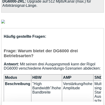
DG6000-2RL:
Upgrade auf 512 Mpts/Kanal (max.) für
Arbiträrsignal-Länge.
Häufig gestellte Fragen:
Frage: Warum bietet der DG6000 drei
Betriebsarten?
Antwort:
Mit seinen drei Ausgangsmodi kann der Rigol
DG6000 verschiedene Anwendungs-Szenarien abdecken:
Modus
HBW
AMP
SND
Beschreibung
"High
Verstärkung/hohe
Multi-
Bandwidth"/hohe
Amplitude
singl
Bandbreite
Stand
Ausgä
schne