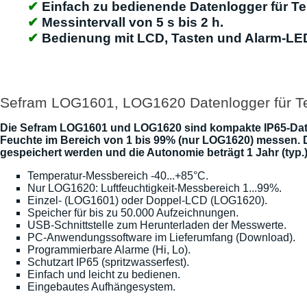
Einfach zu bedienende Datenlogger für Te
Messintervall von 5 s bis 2 h.
Bedienung mit LCD, Tasten und Alarm-LED
Sefram LOG1601, LOG1620 Datenlogger für T
Die Sefram LOG1601 und LOG1620 sind kompakte IP65-Datenl
Feuchte im Bereich von 1 bis 99% (nur LOG1620) messen. D
gespeichert werden und die Autonomie beträgt 1 Jahr (typ.
Temperatur-Messbereich -40...+85°C.
Nur LOG1620: Luftfeuchtigkeit-Messbereich 1...99%.
Einzel- (LOG1601) oder Doppel-LCD (LOG1620).
Speicher für bis zu 50.000 Aufzeichnungen.
USB-Schnittstelle zum Herunterladen der Messwerte.
PC-Anwendungssoftware im Lieferumfang (Download).
Programmierbare Alarme (Hi, Lo).
Schutzart IP65 (spritzwasserfest).
Einfach und leicht zu bedienen.
Eingebautes Aufhängesystem.