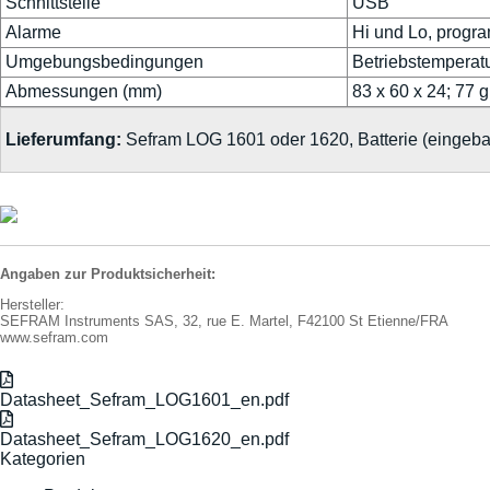
Schnittstelle
USB
Alarme
Hi und Lo, progra
Umgebungsbedingungen
Betriebstemperatur
Abmessungen (mm)
83 x 60 x 24; 77 
Lieferumfang:
Sefram LOG 1601 oder 1620, Batterie (eingeb
Angaben zur Produktsicherheit:
Hersteller:
SEFRAM Instruments SAS, 32, rue E. Martel, F42100 St Etienne/FRA
www.sefram.com
Datasheet_Sefram_LOG1601_en.pdf
Datasheet_Sefram_LOG1620_en.pdf
Kategorien