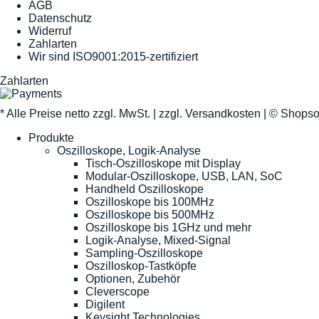
AGB
Datenschutz
Widerruf
Zahlarten
Wir sind ISO9001:2015-zertifiziert
Zahlarten
* Alle Preise netto zzgl. MwSt. |
zzgl. Versandkosten
| ©
Shopso
Produkte
Oszilloskope, Logik-Analyse
Tisch-Oszilloskope mit Display
Modular-Oszilloskope, USB, LAN, SoC
Handheld Oszilloskope
Oszilloskope bis 100MHz
Oszilloskope bis 500MHz
Oszilloskope bis 1GHz und mehr
Logik-Analyse, Mixed-Signal
Sampling-Oszilloskope
Oszilloskop-Tastköpfe
Optionen, Zubehör
Cleverscope
Digilent
Keysight Technologies