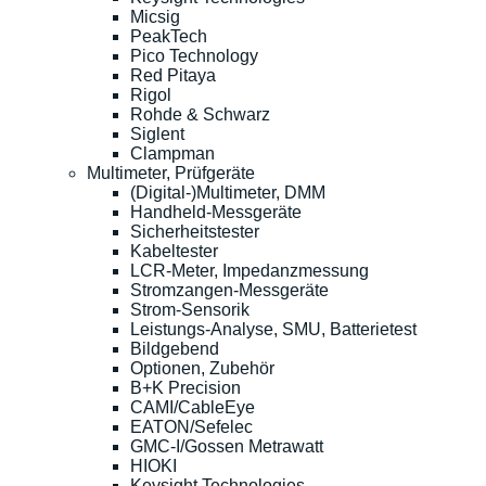
Micsig
PeakTech
Pico Technology
Red Pitaya
Rigol
Rohde & Schwarz
Siglent
Clampman
Multimeter, Prüfgeräte
(Digital-)Multimeter, DMM
Handheld-Messgeräte
Sicherheitstester
Kabeltester
LCR-Meter, Impedanzmessung
Stromzangen-Messgeräte
Strom-Sensorik
Leistungs-Analyse, SMU, Batterietest
Bildgebend
Optionen, Zubehör
B+K Precision
CAMI/CableEye
EATON/Sefelec
GMC-I/Gossen Metrawatt
HIOKI
Keysight Technologies