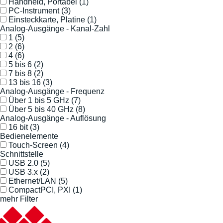
Handheld, Portabel
(1)
PC-Instrument
(3)
Einsteckkarte, Platine
(1)
Analog-Ausgänge - Kanal-Zahl
1
(5)
2
(6)
4
(6)
5 bis 6
(2)
7 bis 8
(2)
13 bis 16
(3)
Analog-Ausgänge - Frequenz
Über 1 bis 5 GHz
(7)
Über 5 bis 40 GHz
(8)
Analog-Ausgänge - Auflösung
16 bit
(3)
Bedienelemente
Touch-Screen
(4)
Schnittstelle
USB 2.0
(5)
USB 3.x
(2)
Ethernet/LAN
(5)
CompactPCI, PXI
(1)
mehr Filter