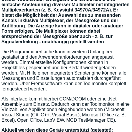
einfache Ansteuerung diverser Multimeter mit integrierten
Multiplexerkarten (z. B. Keysight 34970A/34972A). Er
bietet die Möglichkeit der Auswahl des zu messenden
Kanals inklusive Multiplexer, der Messgröße und der
Auflösung. Die Anzeige kann in digitaler oder analoger
Form erfolgen. Die Multiplexer können dabei
entsprechend der Messgröße aber auch - z. B. zur
Signalverteilung - unabhängig gestellt werden.
Die Programmoberfläche kann in weitem Umfang frei
gestaltet und den Anwenderanforderungen angepasst
werden. Einmal erstellte Konfigurationen können in
Projektfiles gespeichert und bei Bedarf wieder geladen
werden. Mit Hilfe einer integrierten Scriptengine können alle
Messungen und Einstellungen automatisiert durchgeführt
werden. Über Fremdsoftware kann der Toolmonitor komplett
ferngesteuert werden.
Als Interface kommt hierbei COM/DCOM oder eine .Net–
Assembly zum Einsatz. Dadurch kann der Toolmonitor in eine
Vielzahl von Applikationen eingebunden werden (Microsoft
Visual Studio (C#, C++, Visual Basic), Microsoft Office (z. B.
Excel), Open Office, LabVIEW, MCD TestManager CE).
Aktuell werden diese Geräte unterstützt (getestet):