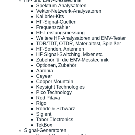
HF- und EMV-Messtechnik
Spektrum-Analysatoren
Vektor-Netzwerk-Analysatoren
Kalibrier-Kits
HF-Signal-Quellen
Frequenzzähler
HF-Leistungsmessung
Weitere HF-Analysatoren und EMV-Tester
TDR/TDT, OTDR, Materialtest, Spleißer
HF-Sonden, Antennen
HF Signal-Switching, Mixer etc.
Zubehör für die EMV-Messtechnik
Optionen, Zubehör
Aaronia
Ceyear
Copper Mountain
Keysight Technologies
Pico Technology
Red Pitaya
Rigol
Rohde & Schwarz
Siglent
Tabor Electronics
TekBox
Signal-Generatoren