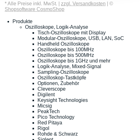
* Alle Preise inkl. MwSt. |
zzgl. Versandkosten
| ©
Shopsoftware CosmoShop
Produkte
Oszilloskope, Logik-Analyse
Tisch-Oszilloskope mit Display
Modular-Oszilloskope, USB, LAN, SoC
Handheld Oszilloskope
Oszilloskope bis 100MHz
Oszilloskope bis 500MHz
Oszilloskope bis 1GHz und mehr
Logik-Analyse, Mixed-Signal
Sampling-Oszilloskope
Oszilloskop-Tastköpfe
Optionen, Zubehör
Cleverscope
Digilent
Keysight Technologies
Micsig
PeakTech
Pico Technology
Red Pitaya
Rigol
Rohde & Schwarz
Siglent