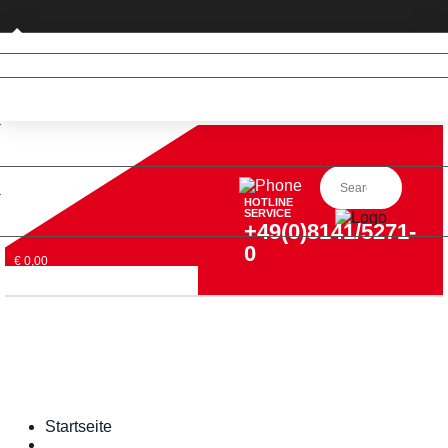
Privatkunde (nur DE)
HOTLINE
SERVICE
+49(0)8141/5271-
0
€ 0,00
Startseite