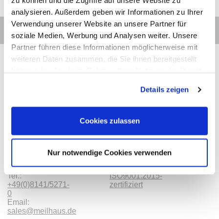
zu können und die Zugriffe auf unsere Website zu
analysieren. Außerdem geben wir Informationen zu Ihrer
Verwendung unserer Website an unsere Partner für
soziale Medien, Werbung und Analysen weiter. Unsere
Partner führen diese Informationen möglicherweise mit
weiteren Daten zusammen, die Sie ihnen bereitgestellt
haben oder die sie im Rahmen Ihrer Nutzung der Dienste
gesammelt haben.
Details zeigen
Kontakt
Kategorien
Informationen
Zahlarten
Cookies zulassen
Meilhaus
Impressum
Electronic
AGB
GmbH
Datenschutz
Am
Widerruf
Nur notwendige Cookies verwenden
Sonnenlicht 2
Zahlarten
82239 Alling
Wir sind
Tel.:
ISO9001:2015-
+49(0)8141/5271-
zertifiziert
0
Email:
sales@meilhaus.de