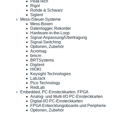
PeakTech
Rigol
Rohde & Schwarz
Siglent
Mess-/Steuer-Systeme
Mess-Boxen
Datenlogger, Rekorder
Hardware-in-the-Loop
Signal-Anpassung/Übertragung
Signal-Switching
Optionen, Zubehör
Acromag
bmcm
BRTSystems
Digilent
HIOKI
Keysight Technologies
LabJack
Pico Technology
RedLab
Embedded, PC-Einsteckkarten, FPGA
Analog- und Multi-I/O PC-Einsteckkarten
Digital-I/O PC-Einsteckkarten
FPGA Entwicklungsboards und Peripherie
Optionen, Zubehör