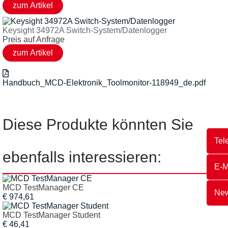
Keysight 34972A Switch-System/Datenlogger
Preis auf Anfrage
Handbuch_MCD-Elektronik_Toolmonitor-118949_de.pdf
Diese Produkte könnten Sie
Tel
ebenfalls interessieren:
E-M
MCD TestManager CE
New
€ 974,61
MCD TestManager Student
€ 46,41