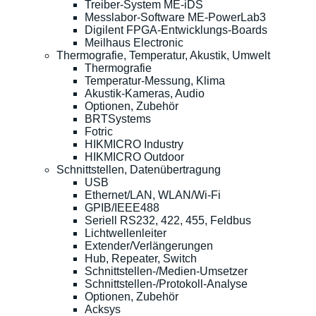
Treiber-System ME-iDS
Messlabor-Software ME-PowerLab3
Digilent FPGA-Entwicklungs-Boards
Meilhaus Electronic
Thermografie, Temperatur, Akustik, Umwelt
Thermografie
Temperatur-Messung, Klima
Akustik-Kameras, Audio
Optionen, Zubehör
BRTSystems
Fotric
HIKMICRO Industry
HIKMICRO Outdoor
Schnittstellen, Datenübertragung
USB
Ethernet/LAN, WLAN/Wi-Fi
GPIB/IEEE488
Seriell RS232, 422, 455, Feldbus
Lichtwellenleiter
Extender/Verlängerungen
Hub, Repeater, Switch
Schnittstellen-/Medien-Umsetzer
Schnittstellen-/Protokoll-Analyse
Optionen, Zubehör
Acksys