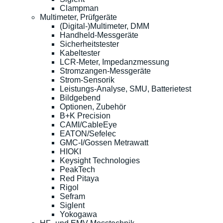
Clampman
Multimeter, Prüfgeräte
(Digital-)Multimeter, DMM
Handheld-Messgeräte
Sicherheitstester
Kabeltester
LCR-Meter, Impedanzmessung
Stromzangen-Messgeräte
Strom-Sensorik
Leistungs-Analyse, SMU, Batterietest
Bildgebend
Optionen, Zubehör
B+K Precision
CAMI/CableEye
EATON/Sefelec
GMC-I/Gossen Metrawatt
HIOKI
Keysight Technologies
PeakTech
Red Pitaya
Rigol
Sefram
Siglent
Yokogawa