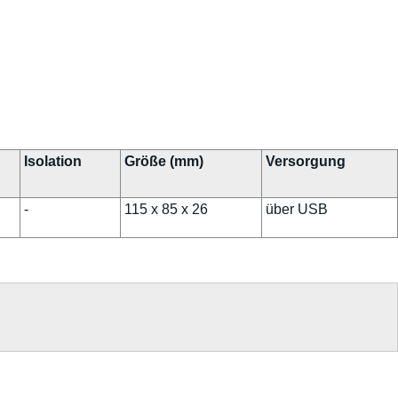
Isolation
Größe (mm)
Versorgung
-
115 x 85 x 26
über USB