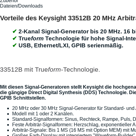
Zubehör
Dateien/Downloads
Vorteile des Keysight 33512B 20 MHz Arbit
2-Kanal Signal-Generator bis 20 MHz. 16 bi
True
form
Technologie für hohe Signal-Integ
USB, Ethernet/LXI, GPIB serienmäßig.
33512B mit True
form
-Technologie.
Mit diesen Signal-Generatoren stellt Keysight die hochgen
die gängige Direct Digital Synthesis (DDS) Technologie. Di
GPIB Schnittstellen.
20 MHz oder 30 MHz Signal-Generator für Standard- und 
Modell mit 1 oder 2 Kanälen.
Standard-Signalformen: Sinus, Rechteck, Rampe, Puls,
Feste Arbiträr-Signalformen: Herzschlag, exponentieller 
Arbiträr-Signale: Bis 1 MS (16 MS mit Option MEM) mit Mu
Großes Farb-Display mit integriertem "Waveform-Builder"