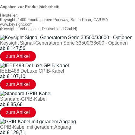
Angaben zur Produktsicherheit:
Hersteller:
Keysight, 1400 Fountaingrove Parkway, Santa Rosa, CA/USA
www.keysight.com
(Keysight Technologies Deutschland GmbH)
Keysight Signal-Generatoren Serie 33500/33600 - Optionen
ab
€
147,56
IEEE488 DeLuxe GPIB-Kabel
ab
€
107,10
Standard-GPIB-Kabel
ab
€
85,68
GPIB-Kabel mit geradem Abgang
ab
€
129,71