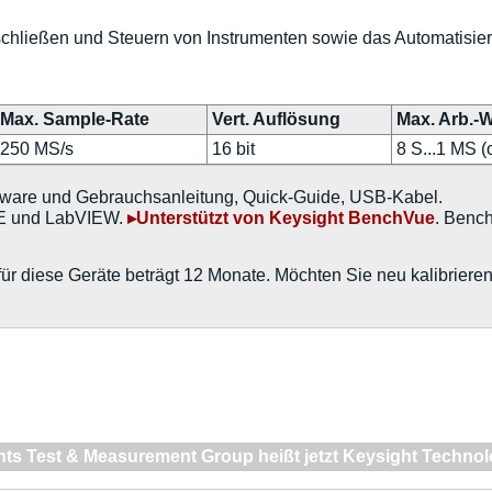
schließen und Steuern von Instrumenten sowie das Automatisie
Max. Sample-Rate
Vert. Auflösung
Max. Arb.-
250 MS/s
16 bit
8 S...1 MS (
tware und Gebrauchsanleitung, Quick-Guide, USB-Kabel.
VEE und LabVIEW.
▸Unterstützt von Keysight BenchVue
. Benc
für diese Geräte beträgt 12 Monate. Möchten Sie neu kalibriere
nts Test & Measurement Group heißt jetzt Keysight Technol