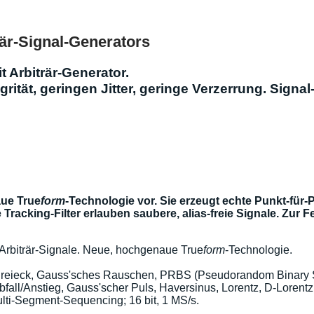
rär-Signal-Generators
t Arbiträr-Generator.
rität, geringen Jitter, geringe Verzerrung. Signa
aue True
form
-Technologie vor. Sie erzeugt echte Punkt-für-
e Tracking-Filter erlauben saubere, alias-freie Signale. Zu
Arbiträr-Signale. Neue, hochgenaue True
form
-Technologie.
 Dreieck, Gauss'sches Rauschen, PRBS (Pseudorandom Binary
Abfall/Anstieg, Gauss'scher Puls, Haversinus, Lorentz, D-Lorent
lti-Segment-Sequencing; 16 bit, 1 MS/s.
.