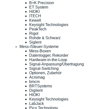
B+K Precision
ET System
HIOKI
ITECH
Kewell
Keysight Technologies
PeakTech
Rigol
Rohde & Schwarz
Siglent
Mess-/Steuer-Systeme
Mess-Boxen
Datenlogger, Rekorder
Hardware-in-the-Loop
Signal-Anpassung/Übertragung
Signal-Switching
Optionen, Zubehör
Acromag
bmcm
BRTSystems
Digilent
HIOKI
Keysight Technologies
LabJack
Pico Technology