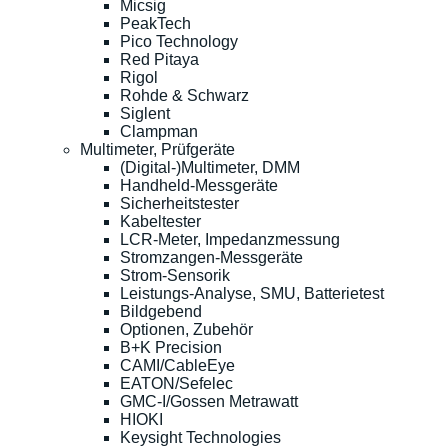
Micsig
PeakTech
Pico Technology
Red Pitaya
Rigol
Rohde & Schwarz
Siglent
Clampman
Multimeter, Prüfgeräte
(Digital-)Multimeter, DMM
Handheld-Messgeräte
Sicherheitstester
Kabeltester
LCR-Meter, Impedanzmessung
Stromzangen-Messgeräte
Strom-Sensorik
Leistungs-Analyse, SMU, Batterietest
Bildgebend
Optionen, Zubehör
B+K Precision
CAMI/CableEye
EATON/Sefelec
GMC-I/Gossen Metrawatt
HIOKI
Keysight Technologies