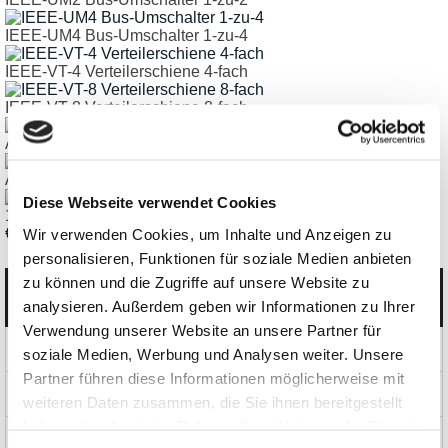
IEEE-UM4 Bus-Umschalter 1-zu-4
IEEE-VT-4 Verteilerschiene 4-fach
IEEE-VT-8 Verteilerschiene 8-fach
AD-111 GPIB Verlängerungs-Adapter
AD-112 - GPIB Umkehr-Adapter
Diese Webseite verwendet Cookies
13145-1 - GPIB Schutz-Abdeckung
€ 41,65
Wir verwenden Cookies, um Inhalte und Anzeigen zu
personalisieren, Funktionen für soziale Medien anbieten
zu können und die Zugriffe auf unsere Website zu
Kategorien
analysieren. Außerdem geben wir Informationen zu Ihrer
Verwendung unserer Website an unsere Partner für
Produkte
soziale Medien, Werbung und Analysen weiter. Unsere
Partner führen diese Informationen möglicherweise mit
News und Aktionen
weiteren Daten zusammen, die Sie ihnen bereitgestellt
haben oder die sie im Rahmen Ihrer Nutzung der Dienste
Über uns