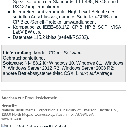
Spezifikationen der Standards IEEE488, RS485 und
RS422 implementieren.
Interpretiert und verarbeitet High-Level-Befehle des
seriellen Anschlusses, darunter Seriell-zu-GPIB- und
GPIB-zu-Seriell-Protokollumwandlungen.
Kompatibel zu IEEE488.1/.2, GPIB, HPIB, SCPI, VISA,
LabVIEW u. a.
Datenrate 115,2 kbit/s (seriell/RS232).
Lieferumfang:
Modul, CD mit Software,
Gebrauchsanleitung.
Software:
NI-488.2 für Windows 10, Windows 8.1, Windows
7, Windows Server 2012 R2, Windows Server 2008 R2;
andere Betriebssysteme (Mac OSX, Linux) auf Anfrage.
Angaben zur Produktsicherheit:
Hersteller:
National Instruments Corporation a subsidiary of Emerson Electric Co.,
11500 North Mopac Expressway, Austin, TX 78759/USA
www.ni.com