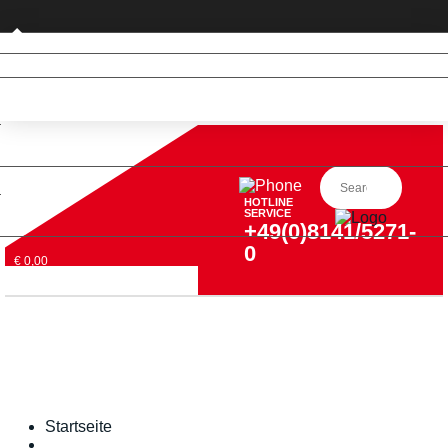
Privatkunde (nur DE)
HOTLINE
SERVICE
+49(0)8141/5271-
0
€ 0,00
Startseite