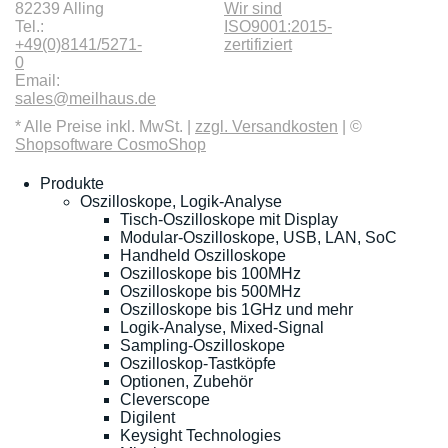
82239 Alling
Wir sind
Tel.:
ISO9001:2015-
+49(0)8141/5271-
zertifiziert
0
Email:
sales@meilhaus.de
* Alle Preise inkl. MwSt. |
zzgl. Versandkosten
| ©
Shopsoftware CosmoShop
Produkte
Oszilloskope, Logik-Analyse
Tisch-Oszilloskope mit Display
Modular-Oszilloskope, USB, LAN, SoC
Handheld Oszilloskope
Oszilloskope bis 100MHz
Oszilloskope bis 500MHz
Oszilloskope bis 1GHz und mehr
Logik-Analyse, Mixed-Signal
Sampling-Oszilloskope
Oszilloskop-Tastköpfe
Optionen, Zubehör
Cleverscope
Digilent
Keysight Technologies