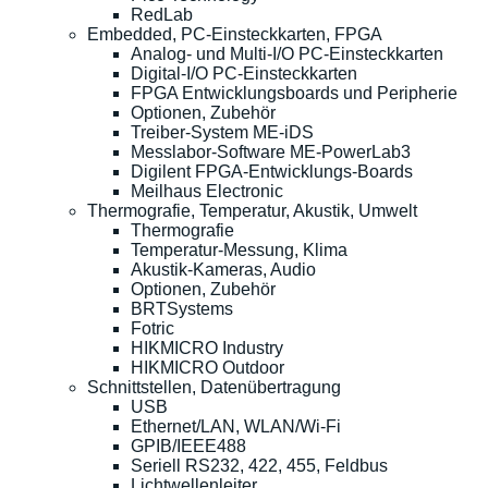
RedLab
Embedded, PC-Einsteckkarten, FPGA
Analog- und Multi-I/O PC-Einsteckkarten
Digital-I/O PC-Einsteckkarten
FPGA Entwicklungsboards und Peripherie
Optionen, Zubehör
Treiber-System ME-iDS
Messlabor-Software ME-PowerLab3
Digilent FPGA-Entwicklungs-Boards
Meilhaus Electronic
Thermografie, Temperatur, Akustik, Umwelt
Thermografie
Temperatur-Messung, Klima
Akustik-Kameras, Audio
Optionen, Zubehör
BRTSystems
Fotric
HIKMICRO Industry
HIKMICRO Outdoor
Schnittstellen, Datenübertragung
USB
Ethernet/LAN, WLAN/Wi-Fi
GPIB/IEEE488
Seriell RS232, 422, 455, Feldbus
Lichtwellenleiter