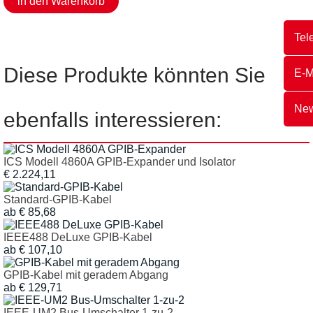
Tel
Diese Produkte könnten Sie
E-M
New
ebenfalls interessieren:
ICS Modell 4860A GPIB-Expander und Isolator
€ 2.224,11
Standard-GPIB-Kabel
ab € 85,68
IEEE488 DeLuxe GPIB-Kabel
ab € 107,10
GPIB-Kabel mit geradem Abgang
ab € 129,71
IEEE-UM2 Bus-Umschalter 1-zu-2