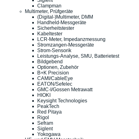
Siglent
Clampman
Multimeter, Prüfgeräte
(Digital-)Multimeter, DMM
Handheld-Messgeräte
Sicherheitstester
Kabeltester
LCR-Meter, Impedanzmessung
Stromzangen-Messgeräte
Strom-Sensorik
Leistungs-Analyse, SMU, Batterietest
Bildgebend
Optionen, Zubehör
B+K Precision
CAMI/CableEye
EATON/Sefelec
GMC-I/Gossen Metrawatt
HIOKI
Keysight Technologies
PeakTech
Red Pitaya
Rigol
Sefram
Siglent
Yokogawa