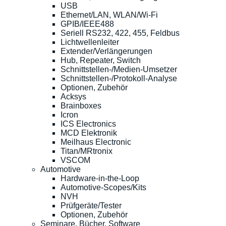
USB
Ethernet/LAN, WLAN/Wi-Fi
GPIB/IEEE488
Seriell RS232, 422, 455, Feldbus
Lichtwellenleiter
Extender/Verlängerungen
Hub, Repeater, Switch
Schnittstellen-/Medien-Umsetzer
Schnittstellen-/Protokoll-Analyse
Optionen, Zubehör
Acksys
Brainboxes
Icron
ICS Electronics
MCD Elektronik
Meilhaus Electronic
Titan/MRtronix
VSCOM
Automotive
Hardware-in-the-Loop
Automotive-Scopes/Kits
NVH
Prüfgeräte/Tester
Optionen, Zubehör
Seminare, Bücher, Software