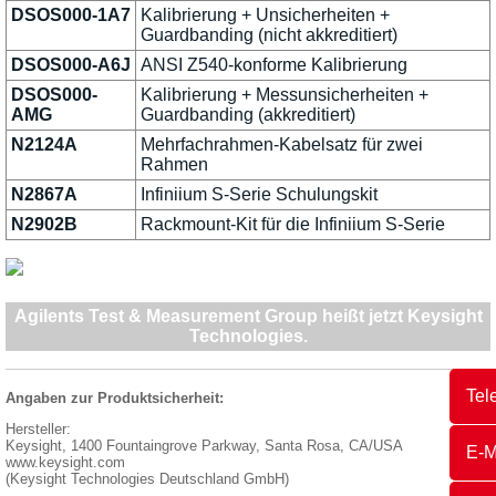
DSOS000-1A7
Kalibrierung + Unsicherheiten +
Guardbanding (nicht akkreditiert)
DSOS000-A6J
ANSI Z540-konforme Kalibrierung
DSOS000-
Kalibrierung + Messunsicherheiten +
AMG
Guardbanding (akkreditiert)
N2124A
Mehrfachrahmen-Kabelsatz für zwei
Rahmen
N2867A
Infiniium S-Serie Schulungskit
N2902B
Rackmount-Kit für die Infiniium S-Serie
Agilents Test & Measurement Group heißt jetzt Keysight
Technologies.
Tel
Angaben zur Produktsicherheit:
Hersteller:
Keysight, 1400 Fountaingrove Parkway, Santa Rosa, CA/USA
E-M
www.keysight.com
(Keysight Technologies Deutschland GmbH)