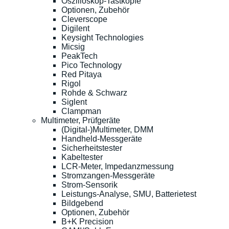
Oszilloskop-Tastköpfe
Optionen, Zubehör
Cleverscope
Digilent
Keysight Technologies
Micsig
PeakTech
Pico Technology
Red Pitaya
Rigol
Rohde & Schwarz
Siglent
Clampman
Multimeter, Prüfgeräte
(Digital-)Multimeter, DMM
Handheld-Messgeräte
Sicherheitstester
Kabeltester
LCR-Meter, Impedanzmessung
Stromzangen-Messgeräte
Strom-Sensorik
Leistungs-Analyse, SMU, Batterietest
Bildgebend
Optionen, Zubehör
B+K Precision