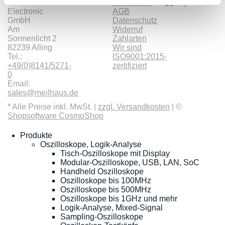
Meilhaus
Impressum
Electronic
AGB
GmbH
Datenschutz
Am
Widerruf
Sonnenlicht 2
Zahlarten
82239 Alling
Wir sind
Tel.:
ISO9001:2015-
+49(0)8141/5271-
zertifiziert
0
Email:
sales@meilhaus.de
* Alle Preise inkl. MwSt. |
zzgl. Versandkosten
| ©
Shopsoftware CosmoShop
Produkte
Oszilloskope, Logik-Analyse
Tisch-Oszilloskope mit Display
Modular-Oszilloskope, USB, LAN, SoC
Handheld Oszilloskope
Oszilloskope bis 100MHz
Oszilloskope bis 500MHz
Oszilloskope bis 1GHz und mehr
Logik-Analyse, Mixed-Signal
Sampling-Oszilloskope