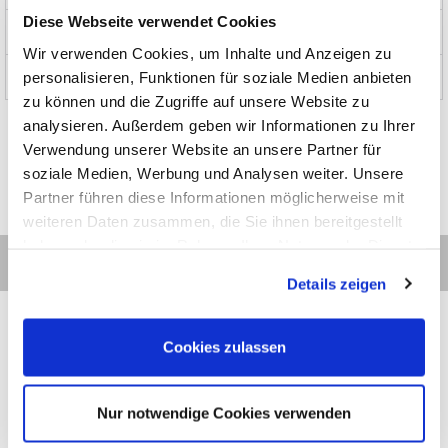
Diese Webseite verwendet Cookies
News und Aktionen
Wir verwenden Cookies, um Inhalte und Anzeigen zu
personalisieren, Funktionen für soziale Medien anbieten
Über uns
zu können und die Zugriffe auf unsere Website zu
analysieren. Außerdem geben wir Informationen zu Ihrer
Verwendung unserer Website an unsere Partner für
soziale Medien, Werbung und Analysen weiter. Unsere
Partner führen diese Informationen möglicherweise mit
weiteren Daten zusammen, die Sie ihnen bereitgestellt
haben oder die sie im Rahmen Ihrer Nutzung der Dienste
gesammelt haben.
Details zeigen
Cookies zulassen
Kontakt
Kategorien
Informationen
Zahlarten
Nur notwendige Cookies verwenden