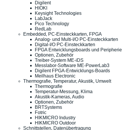
Digilent
HIOKI
Keysight Technologies
LabJack
Pico Technology
RedLab
Embedded, PC-Einsteckkarten, FPGA
Analog- und Multi-I/O PC-Einsteckkarten
Digital-I/O PC-Einsteckkarten
FPGA Entwicklungsboards und Peripherie
Optionen, Zubehör
Treiber-System ME-iDS
Messlabor-Software ME-PowerLab3
Digilent FPGA-Entwicklungs-Boards
Meilhaus Electronic
Thermografie, Temperatur, Akustik, Umwelt
Thermografie
Temperatur-Messung, Klima
Akustik-Kameras, Audio
Optionen, Zubehör
BRTSystems
Fotric
HIKMICRO Industry
HIKMICRO Outdoor
Schnittstellen, Datenübertragung