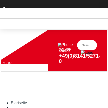
Privatkunde (nur DE)
HOTLINE
SERVICE
+49(0)8141/5271-
0
€ 0,00
Startseite