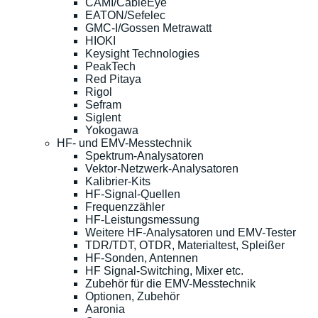
CAMI/CableEye
EATON/Sefelec
GMC-I/Gossen Metrawatt
HIOKI
Keysight Technologies
PeakTech
Red Pitaya
Rigol
Sefram
Siglent
Yokogawa
HF- und EMV-Messtechnik
Spektrum-Analysatoren
Vektor-Netzwerk-Analysatoren
Kalibrier-Kits
HF-Signal-Quellen
Frequenzzähler
HF-Leistungsmessung
Weitere HF-Analysatoren und EMV-Tester
TDR/TDT, OTDR, Materialtest, Spleißer
HF-Sonden, Antennen
HF Signal-Switching, Mixer etc.
Zubehör für die EMV-Messtechnik
Optionen, Zubehör
Aaronia