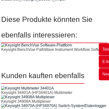
Diese Produkte könnten Sie
ebenfalls interessieren:
Tel
Keysight BenchVue PathWave Instrument Workflow Software
E-M
Kunden kauften ebenfalls
New
Keysight 34401A (HP34401A) Multimeter
Keysight 34908A Multiplexer