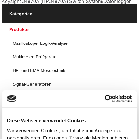
Keysight 34970A (HP34970A) Switch-System/Datenlogger
Kategorien
Produkte
Oszilloskope, Logik-Analyse
Multimeter, Prüfgeräte
HF- und EMV-Messtechnik
Signal-Generatoren
Labornetzteile, Power
Mess-/Steuer-Systeme
Diese Webseite verwendet Cookies
Embedded, PC-Einsteckkarten, FPGA
Wir verwenden Cookies, um Inhalte und Anzeigen zu
personalisieren, Funktionen für soziale Medien anbieten
Thermografie, Temperatur, Akustik, Umwelt