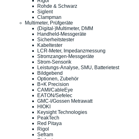
Rigol
Rohde & Schwarz
Siglent
Clampman
Multimeter, Prüfgeräte
(Digital-)Multimeter, DMM
Handheld-Messgeräte
Sicherheitstester
Kabeltester
LCR-Meter, Impedanzmessung
Stromzangen-Messgeräte
Strom-Sensorik
Leistungs-Analyse, SMU, Batterietest
Bildgebend
Optionen, Zubehör
B+K Precision
CAMI/CableEye
EATON/Sefelec
GMC-I/Gossen Metrawatt
HIOKI
Keysight Technologies
PeakTech
Red Pitaya
Rigol
Sefram