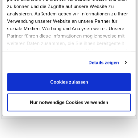
zu können und die Zugriffe auf unsere Website zu
analysieren. Außerdem geben wir Informationen zu Ihrer
Schnittstellen, Datenübertragung
Verwendung unserer Website an unsere Partner für
Automotive
soziale Medien, Werbung und Analysen weiter. Unsere
Partner führen diese Informationen möglicherweise mit
Seminare, Bücher, Software
weiteren Daten zusammen, die Sie ihnen bereitgestellt
haben oder die sie im Rahmen Ihrer Nutzung der Dienste
Sonderbeschaffung und EOL
gesammelt haben.
Details zeigen
Limitierte Spezial-Angebote
EOL, nicht mehr im Programm
Cookies zulassen
News und Aktionen
Nur notwendige Cookies verwenden
Über uns