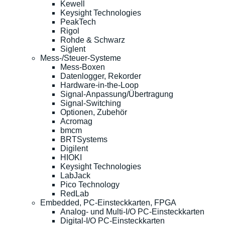
Kewell
Keysight Technologies
PeakTech
Rigol
Rohde & Schwarz
Siglent
Mess-/Steuer-Systeme
Mess-Boxen
Datenlogger, Rekorder
Hardware-in-the-Loop
Signal-Anpassung/Übertragung
Signal-Switching
Optionen, Zubehör
Acromag
bmcm
BRTSystems
Digilent
HIOKI
Keysight Technologies
LabJack
Pico Technology
RedLab
Embedded, PC-Einsteckkarten, FPGA
Analog- und Multi-I/O PC-Einsteckkarten
Digital-I/O PC-Einsteckkarten