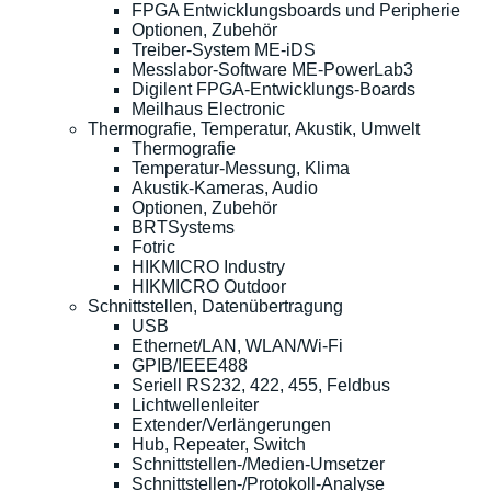
FPGA Entwicklungsboards und Peripherie
Optionen, Zubehör
Treiber-System ME-iDS
Messlabor-Software ME-PowerLab3
Digilent FPGA-Entwicklungs-Boards
Meilhaus Electronic
Thermografie, Temperatur, Akustik, Umwelt
Thermografie
Temperatur-Messung, Klima
Akustik-Kameras, Audio
Optionen, Zubehör
BRTSystems
Fotric
HIKMICRO Industry
HIKMICRO Outdoor
Schnittstellen, Datenübertragung
USB
Ethernet/LAN, WLAN/Wi-Fi
GPIB/IEEE488
Seriell RS232, 422, 455, Feldbus
Lichtwellenleiter
Extender/Verlängerungen
Hub, Repeater, Switch
Schnittstellen-/Medien-Umsetzer
Schnittstellen-/Protokoll-Analyse