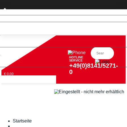
Privatkunde (nur DE)
HOTLINE
SERVICE
+49(0)8141/5271-
0
€ 0,00
Startseite