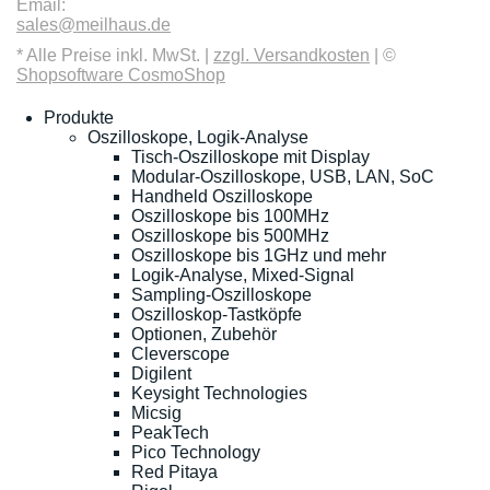
Email:
sales@meilhaus.de
* Alle Preise inkl. MwSt. |
zzgl. Versandkosten
| ©
Shopsoftware CosmoShop
Produkte
Oszilloskope, Logik-Analyse
Tisch-Oszilloskope mit Display
Modular-Oszilloskope, USB, LAN, SoC
Handheld Oszilloskope
Oszilloskope bis 100MHz
Oszilloskope bis 500MHz
Oszilloskope bis 1GHz und mehr
Logik-Analyse, Mixed-Signal
Sampling-Oszilloskope
Oszilloskop-Tastköpfe
Optionen, Zubehör
Cleverscope
Digilent
Keysight Technologies
Micsig
PeakTech
Pico Technology
Red Pitaya