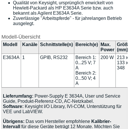
Qualität von Keysight, ursprünglich enwickelt von
Hewlett-Packard als HP E3634A Serie bzw. auch
bekannt als Agilent E3634A Serie.
Zuverlässige "Arbeitspferde" - für jahrelangen Betrieb
ausgelegt.
Modell-Übersicht
Modell
Kanäle
Schnittstelle(n)
Bereich(e)
Max.
Größ
Power
(mm)
E3634A
1
GPIB, RS232
Bereich 1:
200 W
213 x
0...25 V; 7
133 x
A
348
Bereich 2:
0...50 V; 4
A
Lieferumfang:
Power-Supply E 3634A, User und Service
Guide, Produkt-Referenz-CD, AC-Netzkabel.
Software:
Keysight I/O Library, IVI-COM, Unterstützung für
VEE und LabVIEW.
Übrigens:
Das vom Hersteller empfohlene
Kalibrier-
Intervall
für diese Geräte beträgt 12 Monate. Möchten Sie