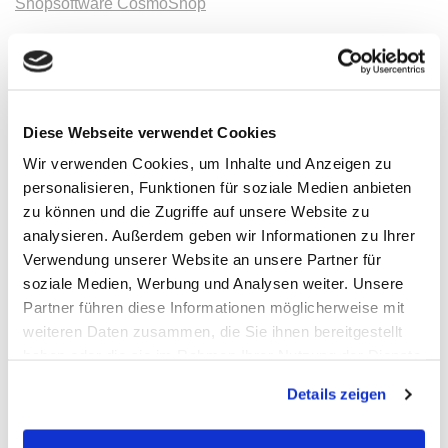
Shopsoftware CosmoShop
Produkte
Oszilloskope, Logik-Analyse
Tisch-Oszilloskope mit Display
Modular-Oszilloskope, USB, LAN, SoC
Handheld Oszilloskope
Diese Webseite verwendet Cookies
Oszilloskope bis 100MHz
Oszilloskope bis 500MHz
Wir verwenden Cookies, um Inhalte und Anzeigen zu
Oszilloskope bis 1GHz und mehr
Logik-Analyse, Mixed-Signal
personalisieren, Funktionen für soziale Medien anbieten
Sampling-Oszilloskope
zu können und die Zugriffe auf unsere Website zu
Oszilloskop-Tastköpfe
analysieren. Außerdem geben wir Informationen zu Ihrer
Optionen, Zubehör
Cleverscope
Verwendung unserer Website an unsere Partner für
Digilent
soziale Medien, Werbung und Analysen weiter. Unsere
Keysight Technologies
Partner führen diese Informationen möglicherweise mit
Micsig
PeakTech
weiteren Daten zusammen, die Sie ihnen bereitgestellt
Pico Technology
haben oder die sie im Rahmen Ihrer Nutzung der Dienste
Red Pitaya
gesammelt haben.
Rigol
Details zeigen
Rohde & Schwarz
Siglent
Clampman