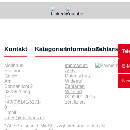
Kontakt
Kategorien
Informationen
Zahlarten
Tel
Meilhaus
Impressum
E-M
Electronic
AGB
GmbH
Datenschutz
New
Am
Widerruf
Sonnenlicht 2
Zahlarten
82239 Alling
Wir sind
Tel.:
ISO9001:2015-
+49(0)8141/5271-
zertifiziert
0
Email:
sales@meilhaus.de
* Alle Preise inkl. MwSt. |
zzgl. Versandkosten
| ©