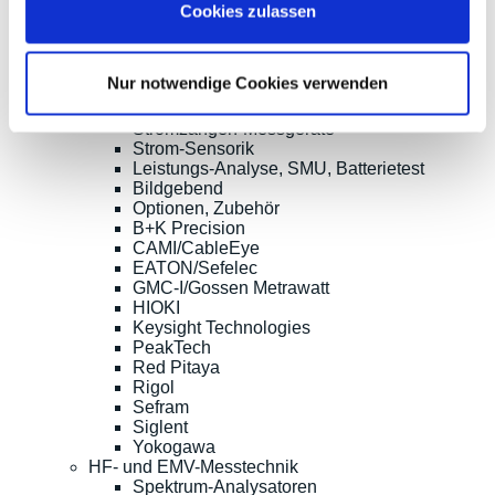
Multimeter, Prüfgeräte
Cookies zulassen
(Digital-)Multimeter, DMM
Handheld-Messgeräte
Sicherheitstester
Nur notwendige Cookies verwenden
Kabeltester
LCR-Meter, Impedanzmessung
Stromzangen-Messgeräte
Strom-Sensorik
Leistungs-Analyse, SMU, Batterietest
Bildgebend
Optionen, Zubehör
B+K Precision
CAMI/CableEye
EATON/Sefelec
GMC-I/Gossen Metrawatt
HIOKI
Keysight Technologies
PeakTech
Red Pitaya
Rigol
Sefram
Siglent
Yokogawa
HF- und EMV-Messtechnik
Spektrum-Analysatoren