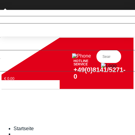
Privatkunde (nur DE)
HOTLINE
SERVICE
+49(0)8141/5271-
0
€ 0,00
Startseite