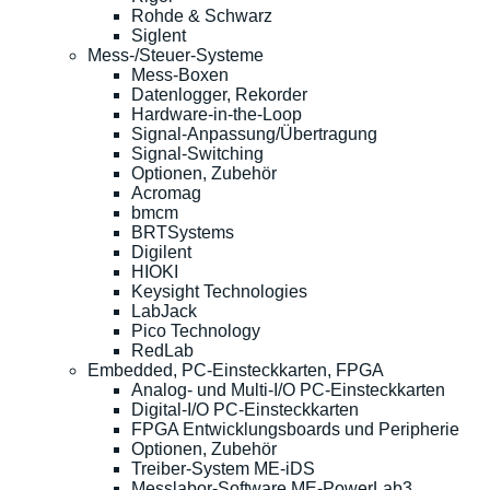
Rohde & Schwarz
Siglent
Mess-/Steuer-Systeme
Mess-Boxen
Datenlogger, Rekorder
Hardware-in-the-Loop
Signal-Anpassung/Übertragung
Signal-Switching
Optionen, Zubehör
Acromag
bmcm
BRTSystems
Digilent
HIOKI
Keysight Technologies
LabJack
Pico Technology
RedLab
Embedded, PC-Einsteckkarten, FPGA
Analog- und Multi-I/O PC-Einsteckkarten
Digital-I/O PC-Einsteckkarten
FPGA Entwicklungsboards und Peripherie
Optionen, Zubehör
Treiber-System ME-iDS
Messlabor-Software ME-PowerLab3